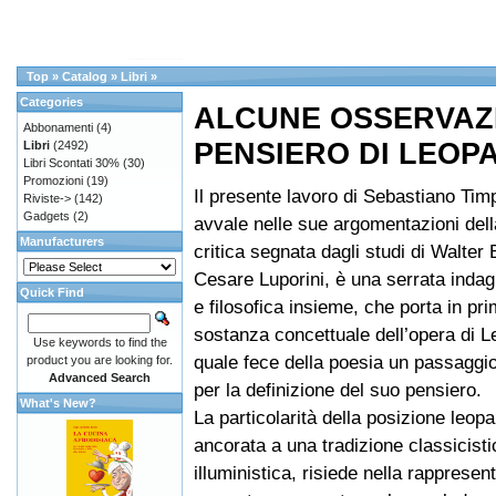
Top
»
Catalog
»
Libri
»
Categories
ALCUNE OSSERVAZI
Abbonamenti
(4)
PENSIERO DI LEOP
Libri
(2492)
Libri Scontati 30%
(30)
Promozioni
(19)
Il presente lavoro di Sebastiano Tim
Riviste->
(142)
Gadgets
(2)
avvale nelle sue argomentazioni dell
Manufacturers
critica segnata dagli studi di Walter B
Cesare Luporini, è una serrata indagi
Quick Find
e filosofica insieme, che porta in pri
sostanza concettuale dell’opera di Le
Use keywords to find the
quale fece della poesia un passaggio
product you are looking for.
Advanced Search
per la definizione del suo pensiero.
What's New?
La particolarità della posizione leopa
ancorata a una tradizione classicisti
illuministica, risiede nella rappresen