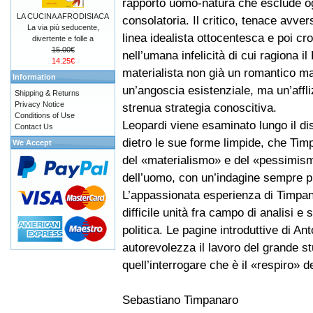
rapporto uomo-natura che esclude og
LA CUCINA AFRODISIACA
consolatoria. Il critico, tenace avver
La via più seducente,
linea idealista ottocentesca e poi cr
divertente e folle a
15.00€
nell’umana infelicità di cui ragiona il
14.25€
materialista non già un romantico ma
Information
un’angoscia esistenziale, ma un’affli
Shipping & Returns
Privacy Notice
strenua strategia conoscitiva.
Conditions of Use
Leopardi viene esaminato lungo il dis
Contact Us
dietro le sue forme limpide, che Ti
We Accept
del «materialismo» e del «pessimismo
dell’uomo, con un’indagine sempre pu
L’appassionata esperienza di Timpana
difficile unità fra campo di analisi e 
politica. Le pagine introduttive di An
autorevolezza il lavoro del grande st
quell’interrogare che è il «respiro» d
Sebastiano Timpanaro