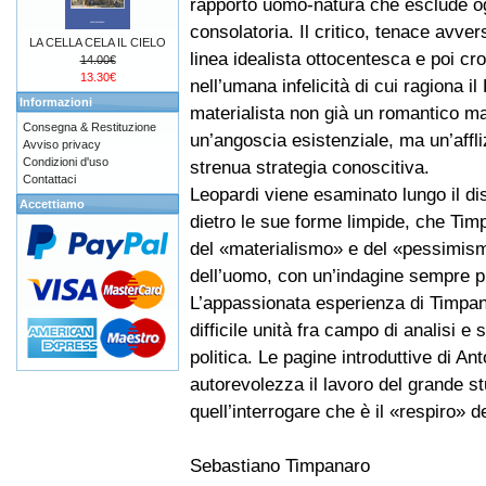
rapporto uomo-natura che esclude og
consolatoria. Il critico, tenace avver
LA CELLA CELA IL CIELO
linea idealista ottocentesca e poi cr
14.00€
13.30€
nell’umana infelicità di cui ragiona il
Informazioni
materialista non già un romantico ma
Consegna & Restituzione
un’angoscia esistenziale, ma un’affli
Avviso privacy
Condizioni d'uso
strenua strategia conoscitiva.
Contattaci
Leopardi viene esaminato lungo il dis
Accettiamo
dietro le sue forme limpide, che Ti
del «materialismo» e del «pessimismo
dell’uomo, con un’indagine sempre pu
L’appassionata esperienza di Timpana
difficile unità fra campo di analisi e 
politica. Le pagine introduttive di An
autorevolezza il lavoro del grande st
quell’interrogare che è il «respiro» d
Sebastiano Timpanaro