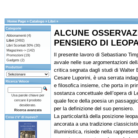
Home Page
»
Catalogo
»
Libri
»
Categorie
ALCUNE OSSERVAZI
Abbonamenti
(4)
PENSIERO DI LEOP
Libri
(2492)
Libri Scontati 30%
(30)
Magazines->
(142)
Il presente lavoro di Sebastiano Tim
Promozioni
(19)
Gadgets
(2)
avvale nelle sue argomentazioni dell
Produttori
critica segnata dagli studi di Walter B
Cesare Luporini, è una serrata indagi
Ricerca Veloce
e filosofica insieme, che porta in pri
sostanza concettuale dell’opera di Le
Usa parole chiave per
quale fece della poesia un passaggio
cercare il prodotto
desiderato.
per la definizione del suo pensiero.
Ricerca avanzata
La particolarità della posizione leopa
Cosa c'e' di nuovo?
ancorata a una tradizione classicisti
illuministica, risiede nella rappresen