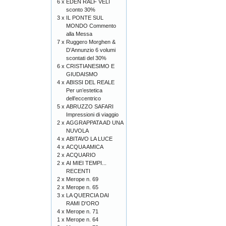
6 x
EDEN RALF VELI
sconto 30%
3 x
IL PONTE SUL
MONDO Commento
alla Messa
7 x
Ruggero Morghen &
D’Annunzio 6 volumi
scontati del 30%
6 x
CRISTIANESIMO E
GIUDAISMO
4 x
ABISSI DEL REALE
Per un’estetica
dell’eccentrico
5 x
ABRUZZO SAFARI
Impressioni di viaggio
2 x
AGGRAPPATA AD UNA
NUVOLA
4 x
ABITAVO LA LUCE
4 x
ACQUA AMICA
2 x
ACQUARIO
2 x
AI MIEI TEMPI...
RECENTI
2 x
Merope n. 69
2 x
Merope n. 65
3 x
LA QUERCIA DAI
RAMI D'ORO
4 x
Merope n. 71
1 x
Merope n. 64