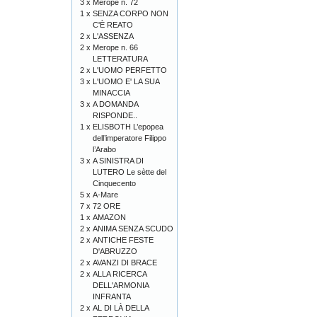
3 x
Merope n. 72
1 x
SENZA CORPO NON
C'È REATO
2 x
L'ASSENZA
2 x
Merope n. 66
LETTERATURA
2 x
L'UOMO PERFETTO
3 x
L'UOMO E' LA SUA
MINACCIA
3 x
A DOMANDA
RISPONDE..
1 x
ELISBOTH L’epopea
dell’imperatore Filippo
l’Arabo
3 x
A SINISTRA DI
LUTERO Le sètte del
Cinquecento
5 x
A-Mare
7 x
72 ORE
1 x
AMAZON
2 x
ANIMA SENZA SCUDO
2 x
ANTICHE FESTE
D'ABRUZZO
2 x
AVANZI DI BRACE
2 x
ALLA RICERCA
DELL'ARMONIA
INFRANTA
2 x
AL DI LÀ DELLA