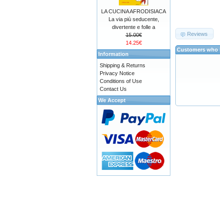
LA CUCINA AFRODISIACA
La via più seducente,
divertente e folle a
Reviews
15.00€
14.25€
Customers who b
Information
Shipping & Returns
Privacy Notice
Conditions of Use
Contact Us
We Accept