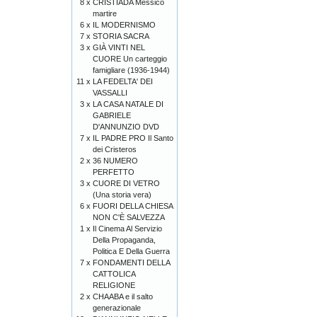
8 x
CRISTIADA Messico
martire
6 x
IL MODERNISMO
7 x
STORIA SACRA
3 x
GIÀ VINTI NEL
CUORE Un carteggio
famigliare (1936-1944)
11 x
LA FEDELTA' DEI
VASSALLI
3 x
LA CASA NATALE DI
GABRIELE
D'ANNUNZIO DVD
7 x
IL PADRE PRO Il Santo
dei Cristeros
2 x
36 NUMERO
PERFETTO
3 x
CUORE DI VETRO
(Una storia vera)
6 x
FUORI DELLA CHIESA
NON C'È SALVEZZA
1 x
Il Cinema Al Servizio
Della Propaganda,
Politica E Della Guerra
7 x
FONDAMENTI DELLA
CATTOLICA
RELIGIONE
2 x
CHAABA e il salto
generazionale