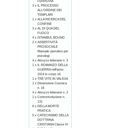
FERROVIA
3 x
IL PROCESSO
ALL'ORDINE DEI
TEMPLARI
1 x
ALLA RICERCA DEL
CONFINE
3 x
AL DI QUA DEL
FUOCO
4 x
ISTANBUL BOUND
2 x
ASSERTIVITÀ
PROSOCIALE
Manuale operativo per
psicologi
4 x
Abruzzo letterario n. 3
1 x
IL ROMANZO DELLA
GUERRA nell'anno
1914 in corpo 16
1 x
TRE VITE IN VALIGIA
1 x
Dimensione Cosmica
n. 16
4 x
Abruzzo letterario n. 2
1 x
Controrivoluzione n.
131
6 x
DELLA MORTE
PRATICA
5 x
CATECHISMO DELLA
DOTTRINA
CRISTIANA Classe IV