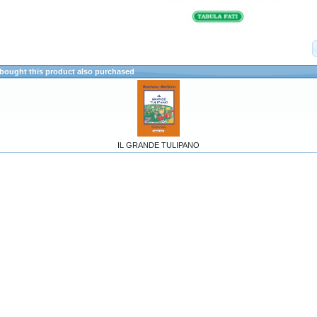
ought this product also purchased
IL GRANDE TULIPANO