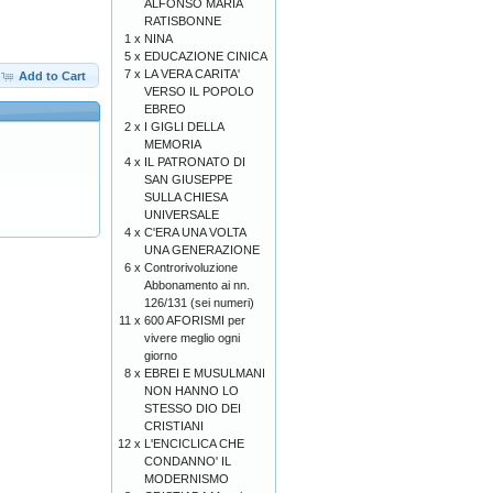
ALFONSO MARIA
RATISBONNE
1 x
NINA
5 x
EDUCAZIONE CINICA
7 x
LA VERA CARITA'
Add to Cart
VERSO IL POPOLO
EBREO
2 x
I GIGLI DELLA
MEMORIA
4 x
IL PATRONATO DI
SAN GIUSEPPE
SULLA CHIESA
UNIVERSALE
4 x
C'ERA UNA VOLTA
UNA GENERAZIONE
6 x
Controrivoluzione
Abbonamento ai nn.
126/131 (sei numeri)
11 x
600 AFORISMI per
vivere meglio ogni
giorno
8 x
EBREI E MUSULMANI
NON HANNO LO
STESSO DIO DEI
CRISTIANI
12 x
L'ENCICLICA CHE
CONDANNO' IL
MODERNISMO