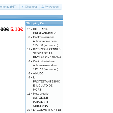
ontents (967)
Checkout
My Account
Shopping Cart
.00€
5.10€
12 x
DOTTRINA
CRISTIANA BREVE
8 x
Controrivoluzione
Abbonamento ai nn.
125/130 (sei numeri)
11 x
BREVISSIMI CENNI DI
STORIA DELLA
RIVELAZIONE DIVINA
6 x
Controrivoluzione
Abbonamento ai nn.
127/132 (sei numeri)
6 x
A NUDO
4 x
IL
PROTESTANTESIMO
E IL CULTO DEI
MORTI
11 x
Motu proprio
dell'AZIONE
POPOLARE
CRISTIANA
10 x
LA CONVERSIONE DI