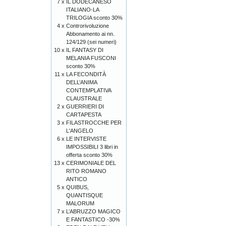
7 x
IL DODECANESO
ITALIANO-LA
TRILOGIA sconto 30%
4 x
Controrivoluzione
Abbonamento ai nn.
124/129 (sei numeri)
10 x
IL FANTASY DI
MELANIA FUSCONI
sconto 30%
11 x
LA FECONDITÀ
DELL’ANIMA
CONTEMPLATIVA
CLAUSTRALE
2 x
GUERRIERI DI
CARTAPESTA
3 x
FILASTROCCHE PER
L'ANGELO
6 x
LE INTERVISTE
IMPOSSIBILI 3 libri in
offerta sconto 30%
13 x
CERIMONIALE DEL
RITO ROMANO
ANTICO
5 x
QUIBUS,
QUANTISQUE
MALORUM
7 x
L’ABRUZZO MAGICO
E FANTASTICO -30%