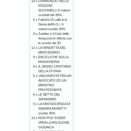
10 x
D'ANNUNZIO NELLE
EDIZIONI
SOLFANELLI 6 volumi
scontati del 30%
5 x
Fabrizio Di Lalla & la
Storia dell’A.O.I. 6
volumi sconto 30%
9 x
Zuddas e il Ciclo delle
Amazzoni in offerta con
lo sconto del 30
12 x
LA VENDETTA DEL
MERCEDARIO
9 x
ENCICLICHE SULLA
MASSONERIA
8 x
IL SENSO CRISTIANO
DELLA STORIA
5 x
UNA DISPUTA TRA UN
AVVOCATO ED UN
MINISTRO
PROTESTANTE
8 x
LE SETTE DEL
SATANISMO
5 x
LA FANTASCIENZA DI
SANDRA MORETTI
sconto 30%
13 x
NON PUO' ESSER
VERA LA RELIGIONE
GIUDAICA