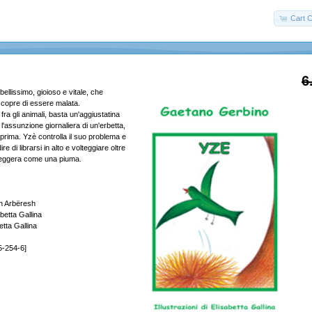
Cart C
6
bellissimo, gioioso e vitale, che
copre di essere malata.
a gli animali, basta un'aggiustatina
 l'assunzione giornaliera di un'erbetta,
prima. Yzè controlla il suo problema e
re di librarsi in alto e volteggiare oltre
, leggera come una piuma.
 in Arbëresh
abetta Gallina
etta Gallina
5-254-6]