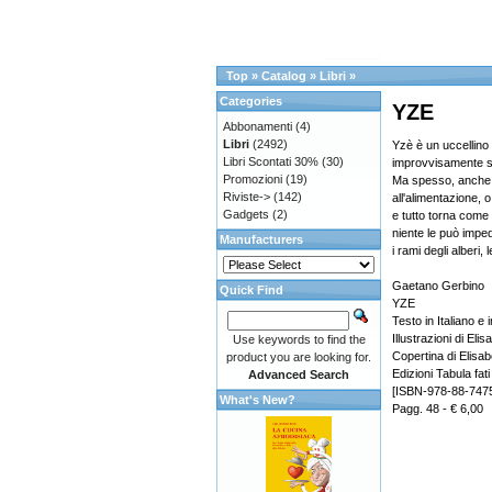
Top
»
Catalog
»
Libri
»
Categories
YZE
Abbonamenti
(4)
Libri
(2492)
Yzè è un uccellino 
Libri Scontati 30%
(30)
improvvisamente s
Promozioni
(19)
Ma spesso, anche fr
Riviste->
(142)
all'alimentazione, o
Gadgets
(2)
e tutto torna come 
niente le può impedi
Manufacturers
i rami degli alberi
Gaetano Gerbino
Quick Find
YZE
Testo in Italiano e
Illustrazioni di Elis
Use keywords to find the
Copertina di Elisab
product you are looking for.
Edizioni Tabula fati
Advanced Search
[ISBN-978-88-747
What's New?
Pagg. 48 - € 6,00