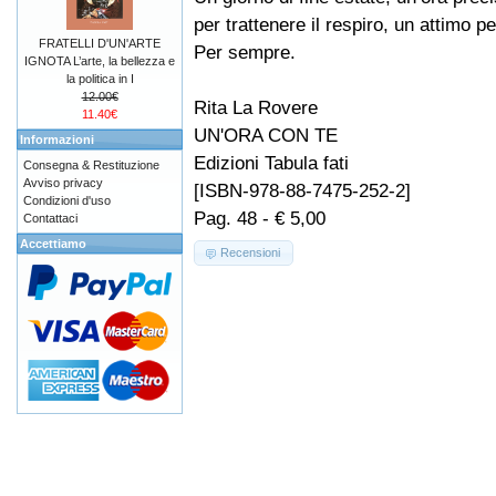
per trattenere il respiro, un attimo pe
FRATELLI D'UN'ARTE
Per sempre.
IGNOTA L’arte, la bellezza e
la politica in I
12.00€
Rita La Rovere
11.40€
UN'ORA CON TE
Informazioni
Edizioni Tabula fati
Consegna & Restituzione
Avviso privacy
[ISBN-978-88-7475-252-2]
Condizioni d'uso
Pag. 48 - € 5,00
Contattaci
Accettiamo
Recensioni