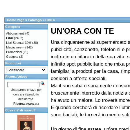
Home Page
»
Catalogo
»
Libri
»
Categorie
UN'ORA CON TE
Abbonamenti
(4)
Libri
(2492)
Una cinquantenne al supermercato t
Libri Scontati 30%
(30)
Magazines->
(142)
pubblicità, canzonette, telefonini e pro
Promozioni
(19)
inoltra in un bilancio della sua vita, 
Gadgets
(2)
infinito spot pubblicitario che mixa 
Produttori
famigliari a prodotti per la casa, rimp
Ricerca Veloce
desideri a offerte speciali.
Ma il suo sabato sanamente consum
Usa parole chiave per
bruscamente interrotto dalla notizia 
cercare il prodotto
desiderato.
ha avuto un malore. Lo troverà more
Ricerca avanzata
E quando cercherà di ricordare l’ulti
Cosa c'e' di nuovo?
sono baciati, le tornerà in mente so
Un giorno di fine estate, un’ora prec