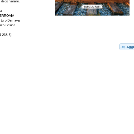
 di dichiarare.
sa
FERROVIA
Arturo Bernava
enzo Bosica
5-238-6]
Aggi