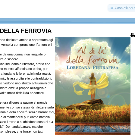
Cosa c'è nel c
À DELLA FERROVIA
8
nne dedicate anche e soprattutto agli
ti verso la comprensione, l’amore e il
tte da una donna, non languide o
ure e sincere.
che inducono a riflettere, storie che
no mentre affascinano e che, per
affondano le loro radici nella realtà,
miti, le assurdità e le contraddizioni.
richiedono uno sforzo agli uomini che
ndare oltre la propria misoginia e
volte molto difficili da accettare.
ettura di queste pagine si prende
mente con se stessi, di riflettere sulla
onna e della società senza barare mai,
e di mantenersi puri come bambini
re il treno e si chiedono cosa ci sia
rovia”. Domanda banale, ma che
complesse, che forse non tutti