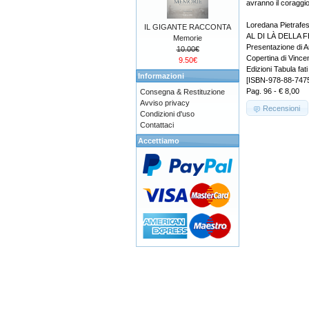
avranno il coraggio
Loredana Pietrafe
IL GIGANTE RACCONTA
AL DI LÀ DELLA 
Memorie
Presentazione di 
10.00€
Copertina di Vinc
9.50€
Edizioni Tabula fati
Informazioni
[ISBN-978-88-747
Pag. 96 - € 8,00
Consegna & Restituzione
Avviso privacy
Recensioni
Condizioni d'uso
Contattaci
Accettiamo