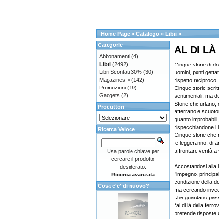
Home Page
»
Catalogo
»
Libri
»
Categorie
AL DI L
Abbonamenti
(4)
Libri
(2492)
Cinque storie di do
Libri Scontati 30%
(30)
uomini, ponti getta
Magazines->
(142)
rispetto reciproco.
Promozioni
(19)
Cinque storie scri
Gadgets
(2)
sentimentali, ma d
Storie che urlano, 
Produttori
afferrano e scuoto
quanto improbabili, 
rispecchiandone i li
Ricerca Veloce
Cinque storie che 
le leggeranno: di a
affrontare verità a 
Usa parole chiave per
cercare il prodotto
Accostandosi alla l
desiderato.
l’impegno, principal
Ricerca avanzata
condizione della d
Cosa c'e' di nuovo?
ma cercando invec
che guardano passa
“al di là della fer
pretende risposte 