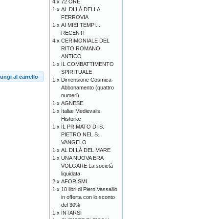
4 x
72 ORE
1 x
AL DI LÀ DELLA
FERROVIA
1 x
AI MIEI TEMPI...
RECENTI
4 x
CERIMONIALE DEL
RITO ROMANO
ANTICO
1 x
IL COMBATTIMENTO
SPIRITUALE
ungi al carrello
1 x
Dimensione Cosmica
Abbonamento (quattro
numeri)
1 x
AGNESE
1 x
Italiæ Medievalis
Historiæ
1 x
IL PRIMATO DI S.
PIETRO NEL S.
VANGELO
1 x
AL DI LÀ DEL MARE
1 x
UNA NUOVA ERA
VOLGARE La società
liquidata
2 x
AFORISMI
1 x
10 libri di Piero Vassalllo
in offerta con lo sconto
del 30%
1 x
INTARSI