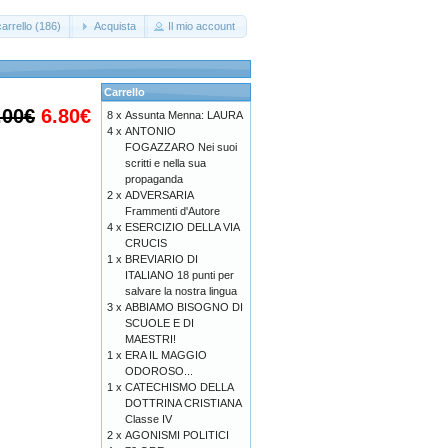
arrello (186)
Acquista
Il mio account
Carrello
.00€
6.80€
8 x
Assunta Menna: LAURA
4 x
ANTONIO
FOGAZZARO Nei suoi
scritti e nella sua
propaganda
2 x
ADVERSARIA
Frammenti d'Autore
4 x
ESERCIZIO DELLA VIA
CRUCIS
1 x
BREVIARIO DI
ITALIANO 18 punti per
salvare la nostra lingua
3 x
ABBIAMO BISOGNO DI
SCUOLE E DI
MAESTRI!
1 x
ERA IL MAGGIO
ODOROSO...
1 x
CATECHISMO DELLA
DOTTRINA CRISTIANA
Classe IV
2 x
AGONISMI POLITICI