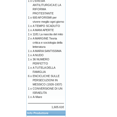
1 x
L'ERESIA
ANTILITURGICA E LA
RIFORMA
PROTESTANTE
1 x
600 AFORISMI per
vivere meglio ogni giorno
1 x
A TEMPO SCADUTO
1 x
A MANI APERTE
1 x
1181 La nascita del mito
2 x
A MARGINE Teoria
critica e sociologia della
letteratura
1 x
A MARIA SANTISSIMA
1 x
A NUDO
1 x
36 NUMERO
PERFETTO
1 x
A TUTELA DELLA
FAMIGLIA
6 x
ENCICLICHE SULLE
PERSECUZIONI IN
MESSICO (1926-1937)
1 x
CONVERSIONE DI UN
ISRAELITA
1 x
A-Mare
1,605.61€
Info Produttore