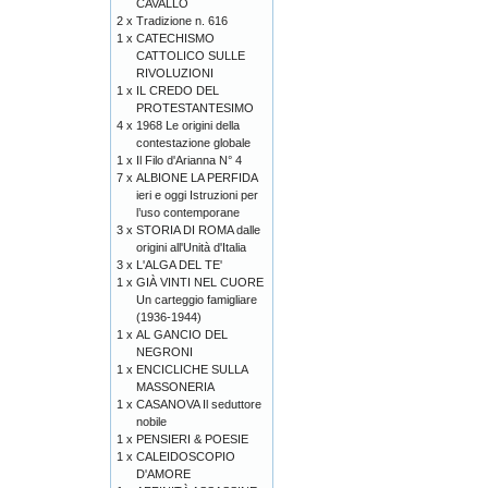
CAVALLO
2 x
Tradizione n. 616
1 x
CATECHISMO
CATTOLICO SULLE
RIVOLUZIONI
1 x
IL CREDO DEL
PROTESTANTESIMO
4 x
1968 Le origini della
contestazione globale
1 x
Il Filo d'Arianna N° 4
7 x
ALBIONE LA PERFIDA
ieri e oggi Istruzioni per
l’uso contemporane
3 x
STORIA DI ROMA dalle
origini all'Unità d'Italia
3 x
L'ALGA DEL TE'
1 x
GIÀ VINTI NEL CUORE
Un carteggio famigliare
(1936-1944)
1 x
AL GANCIO DEL
NEGRONI
1 x
ENCICLICHE SULLA
MASSONERIA
1 x
CASANOVA Il seduttore
nobile
1 x
PENSIERI & POESIE
1 x
CALEIDOSCOPIO
D'AMORE