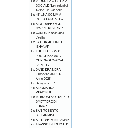
1 x
VERSO LA GIUSTIZIA
SOCIALE "Le ragioni di
Alcide De Gasperi”
1 x
«E' UNA SCIMMIA
PAZZA LA MENTE»
1 x
BIOGRAPHY AND
SOCIAL RESEARCH
1 x
CAMUS In solitudine
d'esilio
1 x
LA GUARIGIONE DI
ISHANAR
1 x
THE ILLUSION OF
PROGRESS AS A
CHRONOLOGICAL
FATALITY
1 x
BANDIERA NERA!
Cronache dall'ISIR -
Anno 2025
1 x
Diònysos n. 7
2 x
A DOMANDA
RISPONDE..
4 x
10 BUONI MOTIVI PER
SMETTERE DI
FUMARE
2 x
SAN ROBERTO
BELLARMINO
5 x
ALI DI SETA IN FIAMME
2 x
A PASSO D'UOMO E DI