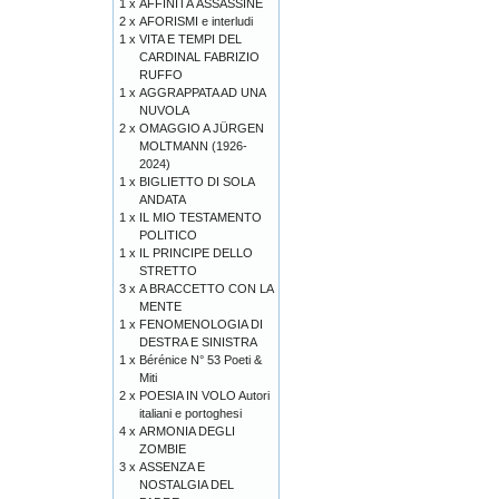
1 x
AFFINITÀ ASSASSINE
2 x
AFORISMI e interludi
1 x
VITA E TEMPI DEL
CARDINAL FABRIZIO
RUFFO
1 x
AGGRAPPATA AD UNA
NUVOLA
2 x
OMAGGIO A JÜRGEN
MOLTMANN (1926-
2024)
1 x
BIGLIETTO DI SOLA
ANDATA
1 x
IL MIO TESTAMENTO
POLITICO
1 x
IL PRINCIPE DELLO
STRETTO
3 x
A BRACCETTO CON LA
MENTE
1 x
FENOMENOLOGIA DI
DESTRA E SINISTRA
1 x
Bérénice N° 53 Poeti &
Miti
2 x
POESIA IN VOLO Autori
italiani e portoghesi
4 x
ARMONIA DEGLI
ZOMBIE
3 x
ASSENZA E
NOSTALGIA DEL