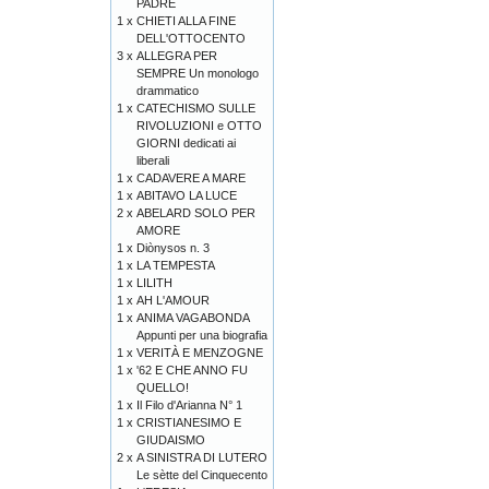
PADRE
1 x
CHIETI ALLA FINE
DELL'OTTOCENTO
3 x
ALLEGRA PER
SEMPRE Un monologo
drammatico
1 x
CATECHISMO SULLE
RIVOLUZIONI e OTTO
GIORNI dedicati ai
liberali
1 x
CADAVERE A MARE
1 x
ABITAVO LA LUCE
2 x
ABELARD SOLO PER
AMORE
1 x
Diònysos n. 3
1 x
LA TEMPESTA
1 x
LILITH
1 x
AH L'AMOUR
1 x
ANIMA VAGABONDA
Appunti per una biografia
1 x
VERITÀ E MENZOGNE
1 x
'62 E CHE ANNO FU
QUELLO!
1 x
Il Filo d'Arianna N° 1
1 x
CRISTIANESIMO E
GIUDAISMO
2 x
A SINISTRA DI LUTERO
Le sètte del Cinquecento