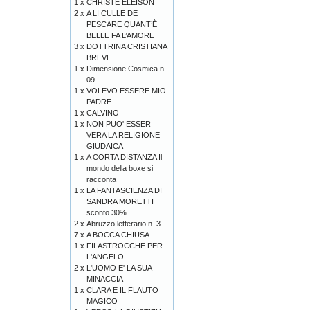
1 x
CHRISTE ELEISON
2 x
A LI CULLE DE
PESCARE QUANT’È
BELLE FA L’AMORE
3 x
DOTTRINA CRISTIANA
BREVE
1 x
Dimensione Cosmica n.
09
1 x
VOLEVO ESSERE MIO
PADRE
1 x
CALVINO
1 x
NON PUO' ESSER
VERA LA RELIGIONE
GIUDAICA
1 x
A CORTA DISTANZA Il
mondo della boxe si
racconta
1 x
LA FANTASCIENZA DI
SANDRA MORETTI
sconto 30%
2 x
Abruzzo letterario n. 3
7 x
A BOCCA CHIUSA
1 x
FILASTROCCHE PER
L'ANGELO
2 x
L'UOMO E' LA SUA
MINACCIA
1 x
CLARA E IL FLAUTO
MAGICO