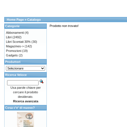
Home Page
»
Catalogo
Prodotto non trovato!
Categorie
Abbonamenti
(4)
Libri
(2492)
Libri Scontati 30%
(30)
Magazines->
(142)
Promozioni
(19)
Gadgets
(2)
Produttori
Ricerca Veloce
Usa parole chiave per
cercare il prodotto
desiderato.
Ricerca avanzata
Cosa c'e' di nuovo?