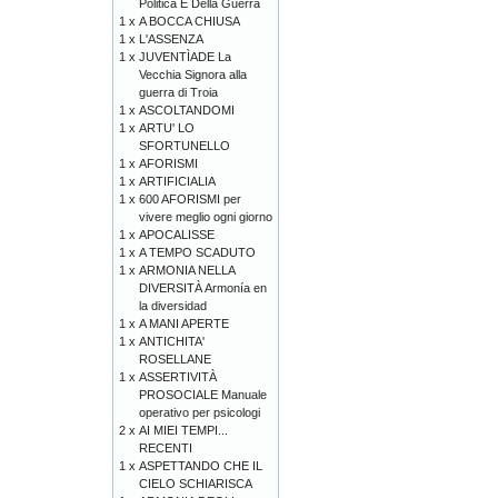
Politica E Della Guerra
1 x
A BOCCA CHIUSA
1 x
L'ASSENZA
1 x
JUVENTÌADE La
Vecchia Signora alla
guerra di Troia
1 x
ASCOLTANDOMI
1 x
ARTU' LO
SFORTUNELLO
1 x
AFORISMI
1 x
ARTIFICIALIA
1 x
600 AFORISMI per
vivere meglio ogni giorno
1 x
APOCALISSE
1 x
A TEMPO SCADUTO
1 x
ARMONIA NELLA
DIVERSITÀ Armonía en
la diversidad
1 x
A MANI APERTE
1 x
ANTICHITA'
ROSELLANE
1 x
ASSERTIVITÀ
PROSOCIALE Manuale
operativo per psicologi
2 x
AI MIEI TEMPI...
RECENTI
1 x
ASPETTANDO CHE IL
CIELO SCHIARISCA