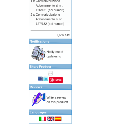
1 x
Controrivoluzione
Abbonamento ai nn.
126/131 (sei numeri)
2 x
Controrivoluzione
Abbonamento ai nn.
127/132 (sei numeri)
1,685.41€
Notifications
Notify me of
updates to
Share Product
Save
Reviews
Write a review
on this product!
Languages