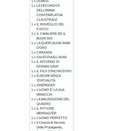
1 x
DOMUS
1 x
LA FECONDITÀ
DELL’ANIMA
CONTEMPLATIVA
CLAUSTRALE
1 x
IL RISVEGLIO DEL
FUOCO
1 x
IL CAVALIERE ED IL
BUON DIO
1 x
LA QUERCIA DAI RAMI
D'ORO
1 x
CARA ADA
1 x
GIUSTIZIA ALL'ALBA
1 x
IL RITORNO DI
DORIAN GRAY
1 x
IL FILO D'INCHIOSTRO
1 x
EUROPA SENZA
STATUALITÀ
1 x
DISEREDATI
1 x
L'UOMO E' LA SUA
MINACCIA
1 x
LA MALEDIZIONE DEL
QUADRO
1 x
IL PITTORE
MERDAZZÈR
1 x
L'UOMO PERFETTO
1 x
Il Cinema Al Servizio
Della Propaganda,