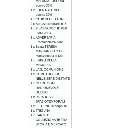
MELANIA FUSCONI
sconto 30%
1 x
EDEN RALF VELI
sconto 30%
1 x
CLUB DEI LETTORI
2 x
Abruzzo letterario n. 3
1 x
FILASTROCCHE PER
L'ANGELO
1 x
ADVERSARIA
Frammenti d'Autore
1 x
Beata TERESA
MANGANIELLO La
rivoluzionaria di Dio
1 x
I GIGLI DELLA
MEMORIA
1 x
LA S. COMUNIONE
1 x
COME LUCCIOLE
NELLE SERE D'ESTATE
1 x
OLTRE OGNI
RAGIONEVOLE
DUBBIO
1 x
PARADOSSI
SPAZIOTEMPORALI
1 x
IL TURNO in corpo 16
1 x
TRIGUNA
1 x
L'ARTE DI
COLLEZIONARE FRA
STORIA E MERCATO