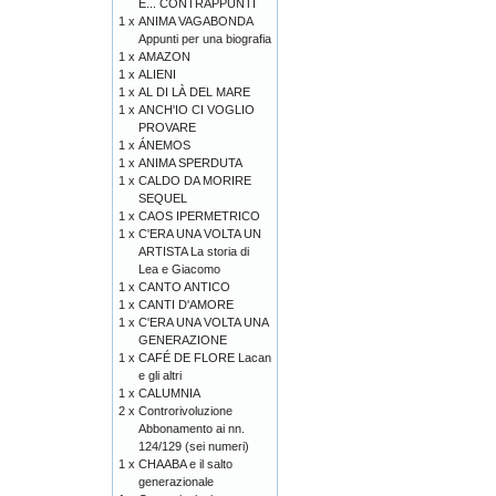
E... CONTRAPPUNTI
1 x
ANIMA VAGABONDA
Appunti per una biografia
1 x
AMAZON
1 x
ALIENI
1 x
AL DI LÀ DEL MARE
1 x
ANCH'IO CI VOGLIO
PROVARE
1 x
ÁNEMOS
1 x
ANIMA SPERDUTA
1 x
CALDO DA MORIRE
SEQUEL
1 x
CAOS IPERMETRICO
1 x
C'ERA UNA VOLTA UN
ARTISTA La storia di
Lea e Giacomo
1 x
CANTO ANTICO
1 x
CANTI D'AMORE
1 x
C'ERA UNA VOLTA UNA
GENERAZIONE
1 x
CAFÉ DE FLORE Lacan
e gli altri
1 x
CALUMNIA
2 x
Controrivoluzione
Abbonamento ai nn.
124/129 (sei numeri)
1 x
CHAABA e il salto
generazionale