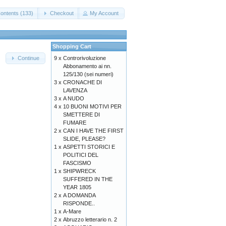
ontents (133)
Checkout
My Account
Shopping Cart
9 x
Controrivoluzione
Continue
Abbonamento ai nn.
125/130 (sei numeri)
3 x
CRONACHE DI
LAVENZA
3 x
A NUDO
4 x
10 BUONI MOTIVI PER
SMETTERE DI
FUMARE
2 x
CAN I HAVE THE FIRST
SLIDE, PLEASE?
1 x
ASPETTI STORICI E
POLITICI DEL
FASCISMO
1 x
SHIPWRECK
SUFFERED IN THE
YEAR 1805
2 x
A DOMANDA
RISPONDE..
1 x
A-Mare
2 x
Abruzzo letterario n. 2