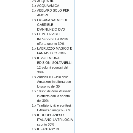
2 x
ACQUARIO
1 x
ACQUA AMICA
2 x
ABELARD SOLO PER
AMORE
1 x
LA CASA NATALE DI
GABRIELE
D'ANNUNZIO DVD
1 x
LE INTERVISTE
IMPOSSIBILI 3 libri in
offerta sconto 30%
1 x
L’ABRUZZO MAGICO E
FANTASTICO -30%
1 x
IL VOLTALUNA -
EDIZIONI SOLFANELLI
12 volumi scontati del
30%
1 x
Zuddas e il Ciclo delle
Amazzoni in offerta con
lo sconto del 30
1 x
10 libri di Piero Vassalllo
in offerta con lo sconto
del 30%
1 x
Tradizioni, riti e sortilegi.
L’Abruzzo magico -30%
1 x
IL DODECANESO
ITALIANO-LA TRILOGIA
sconto 30%
1 x
IL FANTASY DI