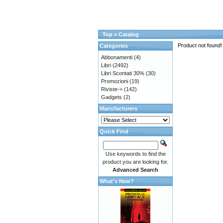
Top
»
Catalog
Product not found!
Categories
Abbonamenti
(4)
Libri
(2492)
Libri Scontati 30%
(30)
Promozioni
(19)
Riviste->
(142)
Gadgets
(2)
Manufacturers
Quick Find
Use keywords to find the
product you are looking for.
Advanced Search
What's New?