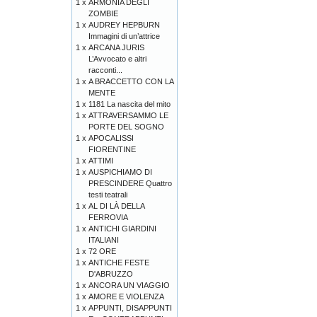
1 x
ARMONIA DEGLI
ZOMBIE
1 x
AUDREY HEPBURN
Immagini di un’attrice
1 x
ARCANA JURIS
L’Avvocato e altri
racconti...
1 x
A BRACCETTO CON LA
MENTE
1 x
1181 La nascita del mito
1 x
ATTRAVERSAMMO LE
PORTE DEL SOGNO
1 x
APOCALISSI
FIORENTINE
1 x
ATTIMI
1 x
AUSPICHIAMO DI
PRESCINDERE Quattro
testi teatrali
1 x
AL DI LÀ DELLA
FERROVIA
1 x
ANTICHI GIARDINI
ITALIANI
1 x
72 ORE
1 x
ANTICHE FESTE
D'ABRUZZO
1 x
ANCORA UN VIAGGIO
1 x
AMORE E VIOLENZA
1 x
APPUNTI, DISAPPUNTI