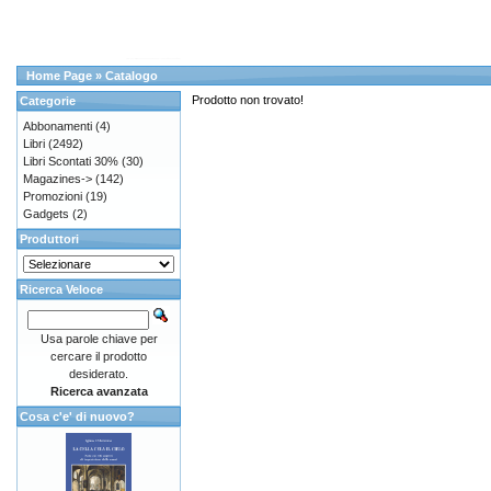
Home Page
»
Catalogo
Prodotto non trovato!
Categorie
Abbonamenti
(4)
Libri
(2492)
Libri Scontati 30%
(30)
Magazines->
(142)
Promozioni
(19)
Gadgets
(2)
Produttori
Ricerca Veloce
Usa parole chiave per
cercare il prodotto
desiderato.
Ricerca avanzata
Cosa c'e' di nuovo?