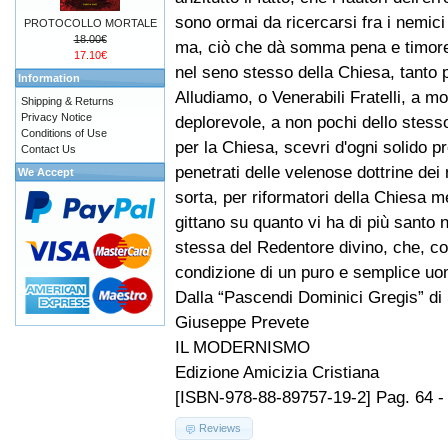
sono ormai da ricercarsi fra i nemici 
PROTOCOLLO MORTALE
18.00€
ma, ciò che dà somma pena e timore
17.10€
nel seno stesso della Chiesa, tanto 
Information
Alludiamo, o Venerabili Fratelli, a mol
Shipping & Returns
Privacy Notice
deplorevole, a non pochi dello stesso
Conditions of Use
per la Chiesa, scevri d'ogni solido pre
Contact Us
penetrati delle velenose dottrine dei
We Accept
sorta, per riformatori della Chiesa 
gittano su quanto vi ha di più santo 
stessa del Redentore divino, che, co
condizione di un puro e semplice uo
Dalla “Pascendi Dominici Gregis” di
Giuseppe Prevete
IL MODERNISMO
Edizione Amicizia Cristiana
[ISBN-978-88-89757-19-2] Pag. 64 -
Reviews