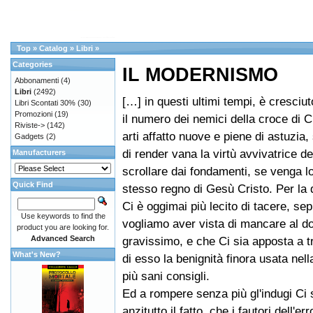
Top
»
Catalog
»
Libri
»
Categories
IL MODERNISMO
Abbonamenti
(4)
Libri
(2492)
[…] in questi ultimi tempi, è cresciut
Libri Scontati 30%
(30)
Promozioni
(19)
il numero dei nemici della croce di C
Riviste->
(142)
arti affatto nuove e piene di astuzia, 
Gadgets
(2)
di render vana la virtù avvivatrice d
Manufacturers
scrollare dai fondamenti, se venga lor
Quick Find
stesso regno di Gesù Cristo. Per la
Ci è oggimai più lecito di tacere, se
Use keywords to find the
vogliamo aver vista di mancare al d
product you are looking for.
Advanced Search
gravissimo, e che Ci sia apposta a 
What's New?
di esso la benignità finora usata nel
più sani consigli.
Ed a rompere senza più gl'indugi Ci 
anzitutto il fatto, che i fautori dell'er