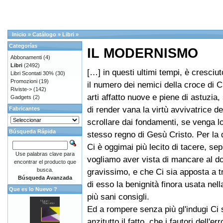
Inicio
»
Catálogo
»
Libri
»
Categorías
IL MODERNISMO
Abbonamenti
(4)
Libri
(2492)
[…] in questi ultimi tempi, è cresciut
Libri Scontati 30%
(30)
Promozioni
(19)
il numero dei nemici della croce di C
Riviste->
(142)
arti affatto nuove e piene di astuzia, 
Gadgets
(2)
di render vana la virtù avvivatrice d
Fabricantes
scrollare dai fondamenti, se venga lor
Búsqueda Rápida
stesso regno di Gesù Cristo. Per la
Ci è oggimai più lecito di tacere, se
Use palabras clave para
vogliamo aver vista di mancare al d
encontrar el producto que
busca.
gravissimo, e che Ci sia apposta a 
Búsqueda Avanzada
di esso la benignità finora usata nel
Que es lo Nuevo ?
più sani consigli.
Ed a rompere senza più gl'indugi Ci 
anzitutto il fatto, che i fautori dell'er