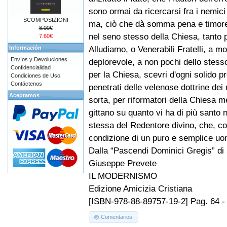
sono ormai da ricercarsi fra i nemici 
SCOMPOSIZIONI
ma, ciò che dà somma pena e timore
8.00€
nel seno stesso della Chiesa, tanto 
7.60€
Alludiamo, o Venerabili Fratelli, a mol
Información
Envíos y Devoluciones
deplorevole, a non pochi dello stesso
Confidencialidad
per la Chiesa, scevri d'ogni solido pre
Condiciones de Uso
Contáctenos
penetrati delle velenose dottrine dei
Aceptamos
sorta, per riformatori della Chiesa 
gittano su quanto vi ha di più santo 
stessa del Redentore divino, che, co
condizione di un puro e semplice uo
Dalla “Pascendi Dominici Gregis” di
Giuseppe Prevete
IL MODERNISMO
Edizione Amicizia Cristiana
[ISBN-978-88-89757-19-2] Pag. 64 -
Comentarios