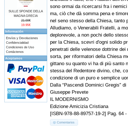
sono ormai da ricercarsi fra i nemici 
SULLE SPONDE DELLA
ma, ciò che dà somma pena e timore
MAGNA GRECIA
nel seno stesso della Chiesa, tanto 
21.00€
19.95€
Alludiamo, o Venerabili Fratelli, a mol
Información
deplorevole, a non pochi dello stesso
Envíos y Devoluciones
per la Chiesa, scevri d'ogni solido pre
Confidencialidad
Condiciones de Uso
penetrati delle velenose dottrine dei
Contáctenos
sorta, per riformatori della Chiesa 
Aceptamos
gittano su quanto vi ha di più santo 
stessa del Redentore divino, che, co
condizione di un puro e semplice uo
Dalla “Pascendi Dominici Gregis” di
Giuseppe Prevete
IL MODERNISMO
Edizione Amicizia Cristiana
[ISBN-978-88-89757-19-2] Pag. 64 -
Comentarios