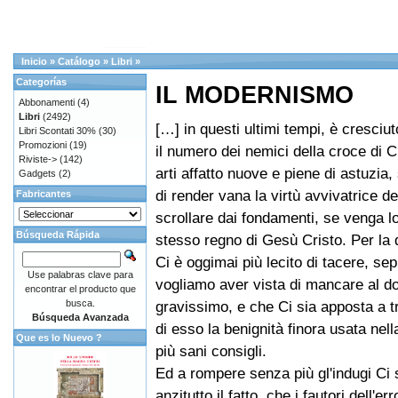
Inicio
»
Catálogo
»
Libri
»
Categorías
IL MODERNISMO
Abbonamenti
(4)
Libri
(2492)
[…] in questi ultimi tempi, è cresciut
Libri Scontati 30%
(30)
Promozioni
(19)
il numero dei nemici della croce di C
Riviste->
(142)
arti affatto nuove e piene di astuzia, 
Gadgets
(2)
di render vana la virtù avvivatrice d
Fabricantes
scrollare dai fondamenti, se venga lor
Búsqueda Rápida
stesso regno di Gesù Cristo. Per la
Ci è oggimai più lecito di tacere, se
Use palabras clave para
vogliamo aver vista di mancare al d
encontrar el producto que
busca.
gravissimo, e che Ci sia apposta a 
Búsqueda Avanzada
di esso la benignità finora usata nel
Que es lo Nuevo ?
più sani consigli.
Ed a rompere senza più gl'indugi Ci 
anzitutto il fatto, che i fautori dell'er