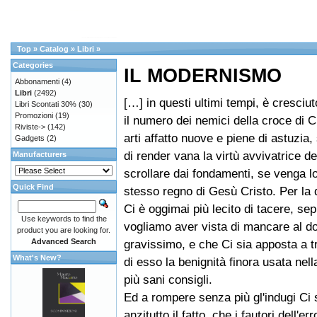
Top
»
Catalog
»
Libri
»
Categories
IL MODERNISMO
Abbonamenti
(4)
Libri
(2492)
[…] in questi ultimi tempi, è cresciut
Libri Scontati 30%
(30)
Promozioni
(19)
il numero dei nemici della croce di C
Riviste->
(142)
arti affatto nuove e piene di astuzia, 
Gadgets
(2)
di render vana la virtù avvivatrice d
Manufacturers
scrollare dai fondamenti, se venga lor
Quick Find
stesso regno di Gesù Cristo. Per la
Ci è oggimai più lecito di tacere, se
Use keywords to find the
vogliamo aver vista di mancare al d
product you are looking for.
Advanced Search
gravissimo, e che Ci sia apposta a 
What's New?
di esso la benignità finora usata nel
più sani consigli.
Ed a rompere senza più gl'indugi Ci 
anzitutto il fatto, che i fautori dell'er