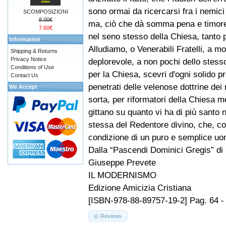
sono ormai da ricercarsi fra i nemici 
SCOMPOSIZIONI
8.00€
ma, ciò che dà somma pena e timore
7.60€
nel seno stesso della Chiesa, tanto 
Information
Alludiamo, o Venerabili Fratelli, a mol
Shipping & Returns
Privacy Notice
deplorevole, a non pochi dello stesso
Conditions of Use
per la Chiesa, scevri d'ogni solido pre
Contact Us
penetrati delle velenose dottrine dei
We Accept
sorta, per riformatori della Chiesa 
gittano su quanto vi ha di più santo 
stessa del Redentore divino, che, co
condizione di un puro e semplice uo
Dalla “Pascendi Dominici Gregis” di
Giuseppe Prevete
IL MODERNISMO
Edizione Amicizia Cristiana
[ISBN-978-88-89757-19-2] Pag. 64 -
Reviews