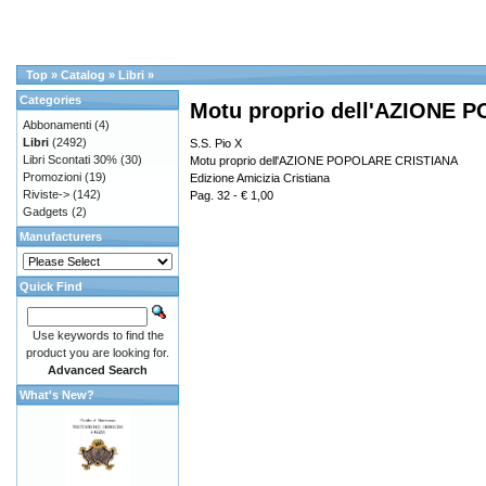
Top
»
Catalog
»
Libri
»
Categories
Motu proprio dell'AZIONE
Abbonamenti
(4)
Libri
(2492)
S.S. Pio X
Libri Scontati 30%
(30)
Motu proprio dell'AZIONE POPOLARE CRISTIANA
Promozioni
(19)
Edizione Amicizia Cristiana
Riviste->
(142)
Pag. 32 - € 1,00
Gadgets
(2)
Manufacturers
Quick Find
Use keywords to find the
product you are looking for.
Advanced Search
What's New?