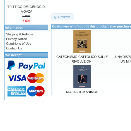
TRITTICO DEI GENOCIDI
A GAZA
8.00€
Reviews
7.60€
Customers who bought this product also purchas
Information
Shipping & Returns
Privacy Notice
Conditions of Use
Contact Us
We Accept
CATECHISMO CATTOLICO SULLE
UNA DISP
RIVOLUZIONI
UN MI
MORTALIUM ANIMOS