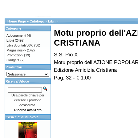
Home Page
»
Catalogo
»
Libri
»
Categorie
Motu proprio dell'
Abbonamenti
(4)
CRISTIANA
Libri
(2492)
Libri Scontati 30%
(30)
Magazines->
(142)
S.S. Pio X
Promozioni
(19)
Gadgets
(2)
Motu proprio dell'AZIONE POPOL
Produttori
Edizione Amicizia Cristiana
Pag. 32 - € 1,00
Ricerca Veloce
Usa parole chiave per
cercare il prodotto
desiderato.
Ricerca avanzata
Cosa c'e' di nuovo?