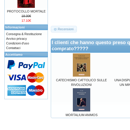
PROTOCOLLO MORTALE
18.00€
17.10€
Informazioni
Recensioni
Consegna & Restituzione
Avviso privacy
I clienti che hanno questo preso 
Condizioni d'uso
comprato?????
Contattaci
Accettiamo
CATECHISMO CATTOLICO SULLE
UNA DISP
RIVOLUZIONI
UN MI
MORTALIUM ANIMOS