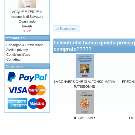
ACQUE E TERRE in
memporia di Salvatore
Quasimodo
10.00€
Recensioni
9.50€
Informazioni
I clienti che hanno questo preso 
Consegna & Restituzione
comprato?????
Avviso privacy
Condizioni d'uso
Contattaci
Accettiamo
LA CONVERSIONE DI ALFONSO MARIA
PREGHIER
RATISBONNE
IL CARLISMO
LA 