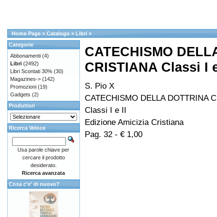
Home Page
»
Catalogo
»
Libri
»
Categorie
CATECHISMO DELL
Abbonamenti
(4)
CRISTIANA Classi I e
Libri
(2492)
Libri Scontati 30%
(30)
Magazines->
(142)
S. Pio X
Promozioni
(19)
Gadgets
(2)
CATECHISMO DELLA DOTTRINA C
Produttori
Classi I e II
Edizione Amicizia Cristiana
Ricerca Veloce
Pag. 32 - € 1,00
Usa parole chiave per
cercare il prodotto
desiderato.
Ricerca avanzata
Cosa c'e' di nuovo?