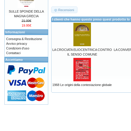
Recensioni
SULLE SPONDE DELLA
MAGNA GRECIA
I clienti che hanno questo preso quest prodotto 
21.00€
19.95€
Informazioni
Consegna & Restituzione
Avviso privacy
Condizioni d'uso
LA CROCIATA ELIOCENTRICA CONTRO
LA CONVER
Contattaci
IL SENSO COMUNE
Accettiamo
1968 Le origini della contestazione globale