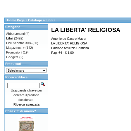
Home Page
»
Catalogo
»
Libri
»
Categorie
LA LIBERTA' RELIGIOSA
Abbonamenti
(4)
Libri
(2492)
Antonio de Castro Mayer
Libri Scontati 30%
(30)
LA LIBERTA' RELIGIOSA
Magazines->
(142)
Edizione Amicizia Cristiana
Promozioni
(19)
Pag. 64 - € 1,00
Gadgets
(2)
Produttori
Ricerca Veloce
Usa parole chiave per
cercare il prodotto
desiderato.
Ricerca avanzata
Cosa c'e' di nuovo?