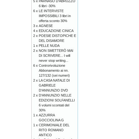
5 x
PARNASO D'ABRUZZO
6 libri -30%
6 x
LE INTERVISTE
IMPOSSIBILI 3 libri in
offerta sconto 30%
3 x
AGNESE
4 x
EDUCAZIONE CINICA
2 x
POESIE DISTOPICHE E
DEL DISAMORE
1 x
PELLE NUDA
2 x
NON SMETTERÒ MAI
DI SCRIVERE... I will
never stop writing...
6 x
Controrivoluzione
Abbonamento ai nn.
127/132 (sei numeri)
2 x
LA CASA NATALE DI
GABRIELE
D'ANNUNZIO DVD
2 x
D'ANNUNZIO NELLE
EDIZIONI SOLFANELLI
6 volumi scontati del
30%
1 x
AZZURRA
GOCCIOLINA G
1 x
CERIMONIALE DEL
RITO ROMANO
ANTICO