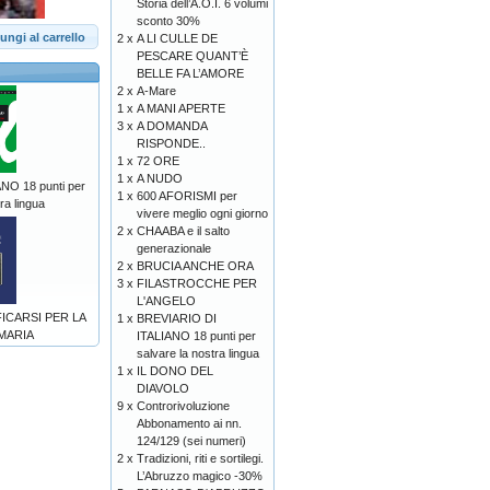
Storia dell’A.O.I. 6 volumi
sconto 30%
ungi al carrello
2 x
A LI CULLE DE
PESCARE QUANT’È
BELLE FA L’AMORE
2 x
A-Mare
1 x
A MANI APERTE
3 x
A DOMANDA
RISPONDE..
1 x
72 ORE
1 x
A NUDO
NO 18 punti per
1 x
600 AFORISMI per
ra lingua
vivere meglio ogni giorno
2 x
CHAABA e il salto
generazionale
2 x
BRUCIA ANCHE ORA
3 x
FILASTROCCHE PER
L'ANGELO
ICARSI PER LA
1 x
BREVIARIO DI
 MARIA
ITALIANO 18 punti per
salvare la nostra lingua
1 x
IL DONO DEL
DIAVOLO
9 x
Controrivoluzione
Abbonamento ai nn.
124/129 (sei numeri)
2 x
Tradizioni, riti e sortilegi.
L’Abruzzo magico -30%