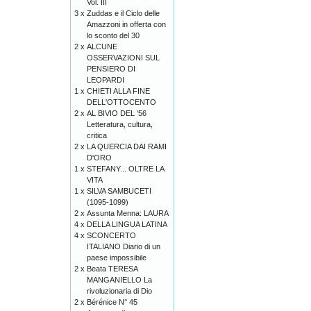
Vol. III
3 x
Zuddas e il Ciclo delle
Amazzoni in offerta con
lo sconto del 30
2 x
ALCUNE
OSSERVAZIONI SUL
PENSIERO DI
LEOPARDI
1 x
CHIETI ALLA FINE
DELL'OTTOCENTO
2 x
AL BIVIO DEL '56
Letteratura, cultura,
critica
2 x
LA QUERCIA DAI RAMI
D'ORO
1 x
STEFANY... OLTRE LA
VITA
1 x
SILVA SAMBUCETI
(1095-1099)
2 x
Assunta Menna: LAURA
4 x
DELLA LINGUA LATINA
4 x
SCONCERTO
ITALIANO Diario di un
paese impossibile
2 x
Beata TERESA
MANGANIELLO La
rivoluzionaria di Dio
2 x
Bérénice N° 45