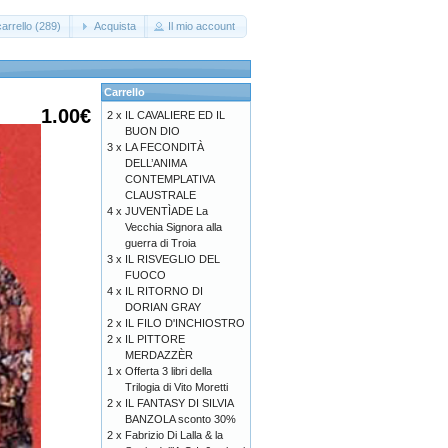
arrello (289)
Acquista
Il mio account
Carrello
1.00€
2 x
IL CAVALIERE ED IL
BUON DIO
3 x
LA FECONDITÀ
DELL’ANIMA
CONTEMPLATIVA
CLAUSTRALE
4 x
JUVENTÌADE La
Vecchia Signora alla
guerra di Troia
3 x
IL RISVEGLIO DEL
FUOCO
4 x
IL RITORNO DI
DORIAN GRAY
2 x
IL FILO D'INCHIOSTRO
2 x
IL PITTORE
MERDAZZÈR
1 x
Offerta 3 libri della
Trilogia di Vito Moretti
2 x
IL FANTASY DI SILVIA
BANZOLA sconto 30%
2 x
Fabrizio Di Lalla & la