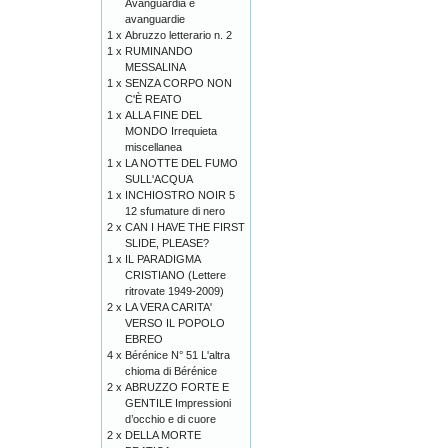
Avanguardia e
avanguardie
1 x
Abruzzo letterario n. 2
1 x
RUMINANDO
MESSALINA
1 x
SENZA CORPO NON
C'È REATO
1 x
ALLA FINE DEL
MONDO Irrequieta
miscellanea
1 x
LA NOTTE DEL FUMO
SULL'ACQUA
1 x
INCHIOSTRO NOIR 5
12 sfumature di nero
2 x
CAN I HAVE THE FIRST
SLIDE, PLEASE?
1 x
IL PARADIGMA
CRISTIANO (Lettere
ritrovate 1949-2009)
2 x
LA VERA CARITA'
VERSO IL POPOLO
EBREO
4 x
Bérénice N° 51 L'altra
chioma di Bérénice
2 x
ABRUZZO FORTE E
GENTILE Impressioni
d’occhio e di cuore
2 x
DELLA MORTE