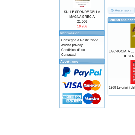
Recensioni
SULLE SPONDE DELLA
MAGNA GRECIA
I clienti che h
21.00€
19.95€
Informazioni
Consegna & Restituzione
Avviso privacy
Condizioni d'uso
LA CROCIATA E
Contattaci
IL SE
Accettiamo
1968 Le origini de