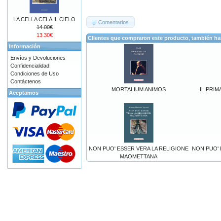
LA CELLA CELA IL CIELO
Comentarios
14.00€
13.30€
Clientes que compraron este producto, también h
Información
Envíos y Devoluciones
Confidencialidad
Condiciones de Uso
Contáctenos
MORTALIUM ANIMOS
IL PRIM
Aceptamos
NON PUO' ESSER VERA LA RELIGIONE
NON PUO' 
MAOMETTANA