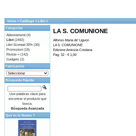
Inicio
»
Catálogo
»
Libri
»
Categorías
LA S. COMUNIONE
Abbonamenti
(4)
Libri
(2492)
Alfonso Maria de' Liguori
Libri Scontati 30%
(30)
LA S. COMUNIONE
Promozioni
(19)
Edizione Amicizia Cristiana
Riviste->
(142)
Pag. 32 - € 1,00
Gadgets
(2)
Fabricantes
Búsqueda Rápida
Use palabras clave para
encontrar el producto que
busca.
Búsqueda Avanzada
Que es lo Nuevo ?