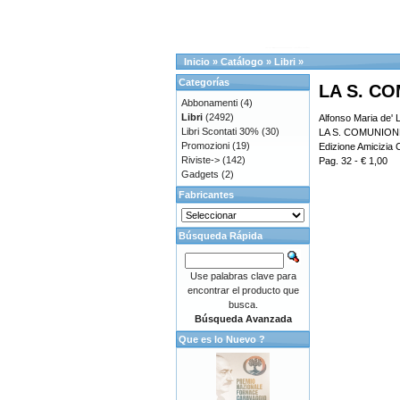
Inicio
»
Catálogo
»
Libri
»
Categorías
LA S. C
Abbonamenti
(4)
Libri
(2492)
Alfonso Maria de' L
Libri Scontati 30%
(30)
LA S. COMUNION
Promozioni
(19)
Edizione Amicizia C
Riviste->
(142)
Pag. 32 - € 1,00
Gadgets
(2)
Fabricantes
Búsqueda Rápida
Use palabras clave para
encontrar el producto que
busca.
Búsqueda Avanzada
Que es lo Nuevo ?