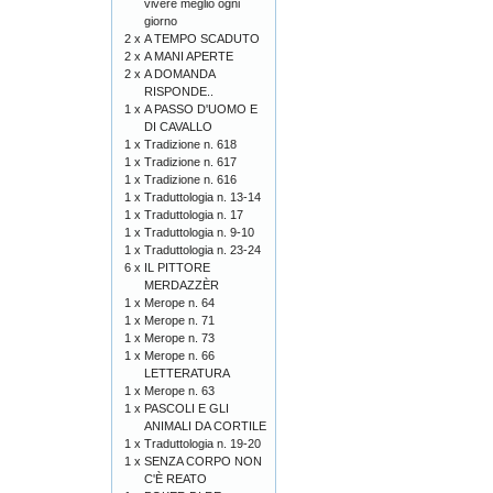
vivere meglio ogni
giorno
2 x
A TEMPO SCADUTO
2 x
A MANI APERTE
2 x
A DOMANDA
RISPONDE..
1 x
A PASSO D'UOMO E
DI CAVALLO
1 x
Tradizione n. 618
1 x
Tradizione n. 617
1 x
Tradizione n. 616
1 x
Traduttologia n. 13-14
1 x
Traduttologia n. 17
1 x
Traduttologia n. 9-10
1 x
Traduttologia n. 23-24
6 x
IL PITTORE
MERDAZZÈR
1 x
Merope n. 64
1 x
Merope n. 71
1 x
Merope n. 73
1 x
Merope n. 66
LETTERATURA
1 x
Merope n. 63
1 x
PASCOLI E GLI
ANIMALI DA CORTILE
1 x
Traduttologia n. 19-20
1 x
SENZA CORPO NON
C'È REATO