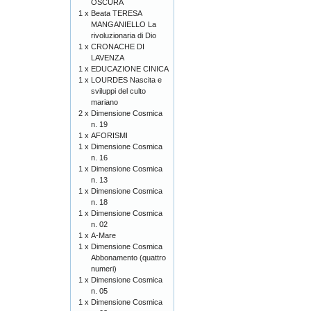
OSCURA
1 x
Beata TERESA
MANGANIELLO La
rivoluzionaria di Dio
1 x
CRONACHE DI
LAVENZA
1 x
EDUCAZIONE CINICA
1 x
LOURDES Nascita e
sviluppi del culto
mariano
2 x
Dimensione Cosmica
n. 19
1 x
AFORISMI
1 x
Dimensione Cosmica
n. 16
1 x
Dimensione Cosmica
n. 13
1 x
Dimensione Cosmica
n. 18
1 x
Dimensione Cosmica
n. 02
1 x
A-Mare
1 x
Dimensione Cosmica
Abbonamento (quattro
numeri)
1 x
Dimensione Cosmica
n. 05
1 x
Dimensione Cosmica