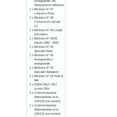
Avanguardie: dal
Situazionismo all'Inismo
1 x
Bérénice N° 47
L'Inisme à Paris
1 x
Bérénice N° 48
Conoscenze narrate
(1)
1 x
Bérénice N° 46 Luoghi
di frontiera
1 x
Bérénice N° 34/35
Inismo 1980 - 2005
1 x
Bérénice N° 44
Speciale Dada
1 x
Bérénice N° 45
Avanguardia e
avanguardie
1 x
Bérénice N° 43
Speciale Dialogismi
1 x
Bérénice N° 53 Poeti &
Miti
2 x
EDEN RALF VELI
sconto 30%
4 x
Controrivoluzione
Abbonamento ai nn.
125/130 (sei numeri)
1 x
Controrivoluzione
Abbonamento ai nn.
126/131 (sei numeri)