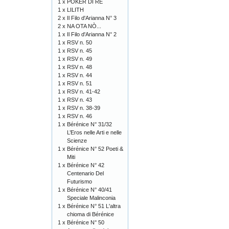
1 x
POKER DI RE
1 x
LILITH
2 x
Il Filo d'Arianna N° 3
2 x
NA OTA NÒ...
1 x
Il Filo d'Arianna N° 2
1 x
RSV n. 50
1 x
RSV n. 45
1 x
RSV n. 49
1 x
RSV n. 48
1 x
RSV n. 44
1 x
RSV n. 51
1 x
RSV n. 41-42
1 x
RSV n. 43
1 x
RSV n. 38-39
1 x
RSV n. 46
1 x
Bérénice N° 31/32
L’Eros nelle Arti e nelle
Scienze
1 x
Bérénice N° 52 Poeti &
Miti
1 x
Bérénice N° 42
Centenario Del
Futurismo
1 x
Bérénice N° 40/41
Speciale Malinconia
1 x
Bérénice N° 51 L'altra
chioma di Bérénice
1 x
Bérénice N° 50