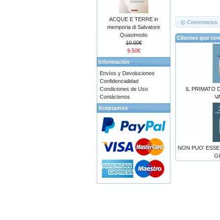
ACQUE E TERRE in
Comentarios
memporia di Salvatore
Quasimodo
Clientes que co
10.00€
9.50€
Información
Envíos y Devoluciones
Confidencialidad
Condiciones de Uso
IL PRIMATO D
Contáctenos
V
Aceptamos
NON PUO' ESSE
G