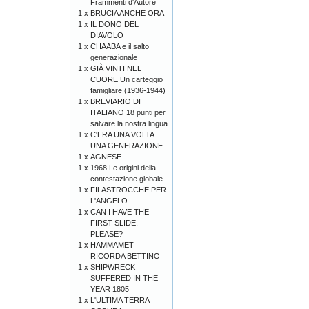
Frammenti d'Autore
1 x
BRUCIA ANCHE ORA
1 x
IL DONO DEL
DIAVOLO
1 x
CHAABA e il salto
generazionale
1 x
GIÀ VINTI NEL
CUORE Un carteggio
famigliare (1936-1944)
1 x
BREVIARIO DI
ITALIANO 18 punti per
salvare la nostra lingua
1 x
C'ERA UNA VOLTA
UNA GENERAZIONE
1 x
AGNESE
1 x
1968 Le origini della
contestazione globale
1 x
FILASTROCCHE PER
L'ANGELO
1 x
CAN I HAVE THE
FIRST SLIDE,
PLEASE?
1 x
HAMMAMET
RICORDA BETTINO
1 x
SHIPWRECK
SUFFERED IN THE
YEAR 1805
1 x
L'ULTIMA TERRA