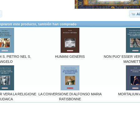
Añ
mpraron este producto, también han comprado
I S. PIETRO NEL S.
HUMANI GENERIS
NON PUO' ESSER VER
ANGELO
MAOMET
R VERA LA RELIGIONE
LA CONVERSIONE DI ALFONSO MARIA
MORTALIUM 
IUDAICA
RATISBONNE