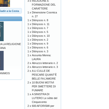
3 x
RELIGIONE E
FORMAZIONE DEL
CARATTERE
adir a la Cesta
1 x
Dimensione Cosmica
n. 27
1 x
Diònysos n. 8
1 x
Diònysos n. 11
1 x
Diònysos n. 7
1 x
Diònysos n. 5
1 x
Diònysos n. 10
1 x
Diònysos n. 2
1 x
Diònysos n. 9
A LA RELIGIONE
1 x
Diònysos n. 6
TANA
1 x
Diònysos n. 3
1 x
Assunta Menna:
LAURA
2 x
Abruzzo letterario n. 2
2 x
Abruzzo letterario n. 3
2 x
A LI CULLE DE
ANIMOS
PESCARE QUANT’È
BELLE FA L’AMORE
2 x
10 BUONI MOTIVI
PER SMETTERE DI
FUMARE
1 x
A SINISTRA DI
LUTERO Le sètte del
Cinquecento
2 x
600 AFORISMI per