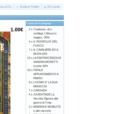
sta (271)
Realizar Pedido
Mi Cuenta
Cesta de Compras
1.00€
2 x
Tradizioni, riti e
sortilegi. L’Abruzzo
magico -30%
4 x
IL RISVEGLIO DEL
FUOCO
7 x
IL CAVALIERE ED IL
BUON DIO
13 x
LA FANTASCIENZA DI
SANDRA MORETTI
sconto 30%
10 x
FATALE
APPUNTAMENTO A
PARIGI
9 x
L'UOMO E' LA SUA
MINACCIA
7 x
CARA ADA
4 x
JUVENTÌADE La
Vecchia Signora alla
guerra di Troia
2 x
MISERIA E MOBILITÀ
e altri racconti