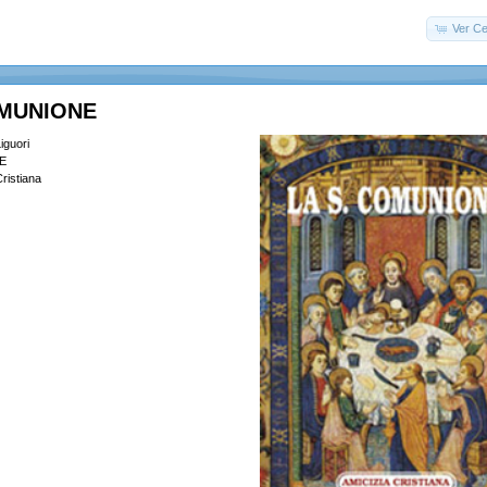
Ver Ce
OMUNIONE
iguori
E
ristiana