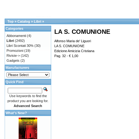
Top
»
Catalog
»
Libri
»
Categories
LA S. COMUNIONE
Abbonamenti
(4)
Libri
(2492)
Alfonso Maria de' Liguori
Libri Scontati 30%
(30)
LA S. COMUNIONE
Promozioni
(19)
Edizione Amicizia Cristiana
Riviste->
(142)
Pag. 32 - € 1,00
Gadgets
(2)
Manufacturers
Quick Find
Use keywords to find the
product you are looking for.
Advanced Search
What's New?