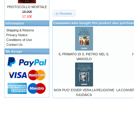
PROTOCOLLO MORTALE
18.00€
Reviews
17.10€
Customers who bought this product also purchas
Information
Shipping & Returns
Privacy Notice
Conditions of Use
Contact Us
We Accept
IL PRIMATO DI S. PIETRO NEL S.
VANGELO
NON PUO' ESSER VERA LA RELIGIONE
LA CONVER
GIUDAICA