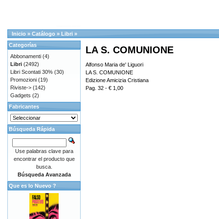
Inicio
»
Catálogo
»
Libri
»
Categorías
LA S. COMUNIONE
Abbonamenti
(4)
Libri
(2492)
Alfonso Maria de' Liguori
Libri Scontati 30%
(30)
LA S. COMUNIONE
Promozioni
(19)
Edizione Amicizia Cristiana
Riviste->
(142)
Pag. 32 - € 1,00
Gadgets
(2)
Fabricantes
Búsqueda Rápida
Use palabras clave para
encontrar el producto que
busca.
Búsqueda Avanzada
Que es lo Nuevo ?