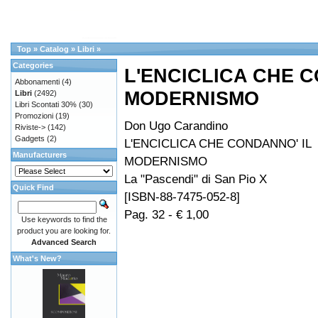
Top
»
Catalog
»
Libri
»
Categories
L'ENCICLICA CHE C
Abbonamenti
(4)
MODERNISMO
Libri
(2492)
Libri Scontati 30%
(30)
Promozioni
(19)
Don Ugo Carandino
Riviste->
(142)
Gadgets
(2)
L'ENCICLICA CHE CONDANNO' IL
Manufacturers
MODERNISMO
La "Pascendi" di San Pio X
Quick Find
[ISBN-88-7475-052-8]
Pag. 32 - € 1,00
Use keywords to find the
product you are looking for.
Advanced Search
What's New?