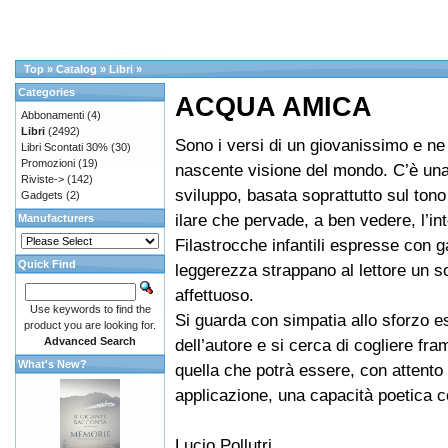
Top
»
Catalog
»
Libri
»
Categories
ACQUA AMICA
Abbonamenti
(4)
Libri
(2492)
Sono i versi di un giovanissimo e ne r
Libri Scontati 30%
(30)
Promozioni
(19)
nascente visione del mondo. C’è un
Riviste->
(142)
sviluppo, basata soprattutto sul ton
Gadgets
(2)
ilare che pervade, a ben vedere, l’int
Manufacturers
Filastrocche infantili espresse con g
Quick Find
leggerezza strappano al lettore un s
affettuoso.
Use keywords to find the
Si guarda con simpatia allo sforzo e
product you are looking for.
Advanced Search
dell’autore e si cerca di cogliere fra
What's New?
quella che potrà essere, con attento 
applicazione, una capacità poetica 
Lucio Pollutri