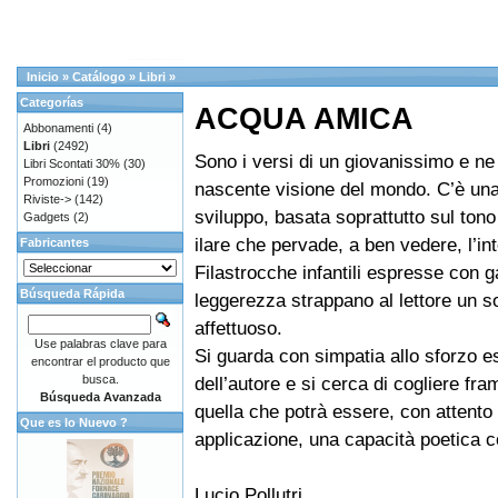
Inicio
»
Catálogo
»
Libri
»
Categorías
ACQUA AMICA
Abbonamenti
(4)
Libri
(2492)
Sono i versi di un giovanissimo e ne r
Libri Scontati 30%
(30)
Promozioni
(19)
nascente visione del mondo. C’è un
Riviste->
(142)
sviluppo, basata soprattutto sul ton
Gadgets
(2)
ilare che pervade, a ben vedere, l’int
Fabricantes
Filastrocche infantili espresse con g
Búsqueda Rápida
leggerezza strappano al lettore un s
affettuoso.
Use palabras clave para
Si guarda con simpatia allo sforzo e
encontrar el producto que
busca.
dell’autore e si cerca di cogliere fra
Búsqueda Avanzada
quella che potrà essere, con attento 
Que es lo Nuevo ?
applicazione, una capacità poetica 
Lucio Pollutri