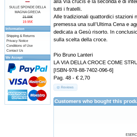
alla Via crucis e la seconda è di int
SULLE SPONDE DELLA
tutti i fratelli.
MAGNA GRECIA
Alle tradizionali quattordici stazioni 
21.00€
19.95€
premessa una sull’Ultima Cena e ag
Information
dedicata a Gesù risorto. In conclusio
Shipping & Returns
sulla scelta della croce.
Privacy Notice
Conditions of Use
Contact Us
Pio Bruno Lanteri
We Accept
LA VIA DELLA CROCE COME STR
[ISBN-978-88-7402-096-6]
Pag. 48 - € 2,70
Reviews
Customers who bought this produ
ESERCI