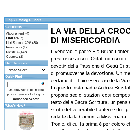
Top
»
Catalog
»
Libri
»
Categories
LA VIA DELLA CR
Abbonamenti
(4)
DI MISERICORDIA
Libri
(2492)
Libri Scontati 30%
(30)
Promozioni
(19)
Il venerabile padre Pio Bruno Lanter
Riviste->
(142)
Gadgets
(2)
prescrisse ai suoi Oblati non solo d
Manufacturers
devoti» della Passione di Gesù Cris
di promuoverne la devozione. Un mez
Quick Find
certamente il pio esercizio della Via 
In questo testo padre Andrea Brust
Use keywords to find the
propone sedici stazioni così compos
product you are looking for.
Advanced Search
testo della Sacra Scrittura, un pensie
What's New?
scritti del venerabile Lanteri e due p
redatte dalla Comunità Missionaria L
Tronio, di cui la prima è per coloro 