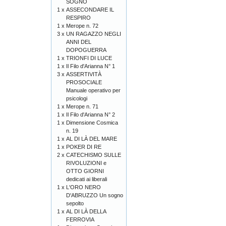
SOGNO
1 x
ASSECONDARE IL
RESPIRO
1 x
Merope n. 72
3 x
UN RAGAZZO NEGLI
ANNI DEL
DOPOGUERRA
1 x
TRIONFI DI LUCE
1 x
Il Filo d'Arianna N° 1
3 x
ASSERTIVITÀ
PROSOCIALE
Manuale operativo per
psicologi
1 x
Merope n. 71
1 x
Il Filo d'Arianna N° 2
1 x
Dimensione Cosmica
n. 19
1 x
AL DI LÀ DEL MARE
1 x
POKER DI RE
2 x
CATECHISMO SULLE
RIVOLUZIONI e
OTTO GIORNI
dedicati ai liberali
1 x
L'ORO NERO
D'ABRUZZO Un sogno
sepolto
1 x
AL DI LÀ DELLA
FERROVIA