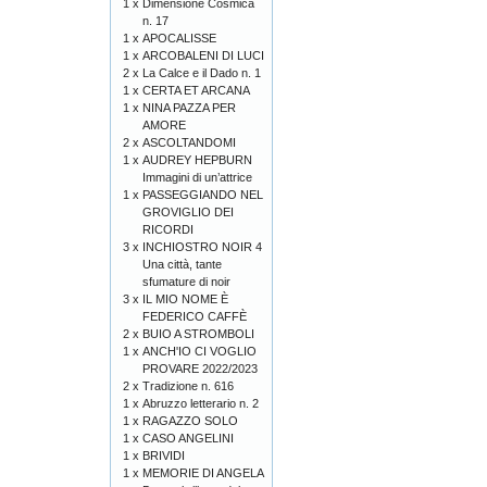
1 x
Dimensione Cosmica
n. 17
1 x
APOCALISSE
1 x
ARCOBALENI DI LUCI
2 x
La Calce e il Dado n. 1
1 x
CERTA ET ARCANA
1 x
NINA PAZZA PER
AMORE
2 x
ASCOLTANDOMI
1 x
AUDREY HEPBURN
Immagini di un’attrice
1 x
PASSEGGIANDO NEL
GROVIGLIO DEI
RICORDI
3 x
INCHIOSTRO NOIR 4
Una città, tante
sfumature di noir
3 x
IL MIO NOME È
FEDERICO CAFFÈ
2 x
BUIO A STROMBOLI
1 x
ANCH'IO CI VOGLIO
PROVARE 2022/2023
2 x
Tradizione n. 616
1 x
Abruzzo letterario n. 2
1 x
RAGAZZO SOLO
1 x
CASO ANGELINI
1 x
BRIVIDI
1 x
MEMORIE DI ANGELA