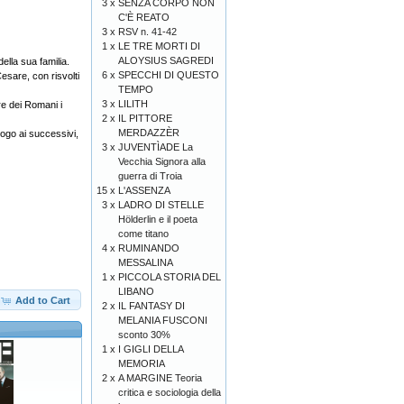
3 x
SENZA CORPO NON
C'È REATO
3 x
RSV n. 41-42
1 x
LE TRE MORTI DI
ALOYSIUS SAGREDI
della sua familia.
6 x
SPECCHI DI QUESTO
Cesare, con risvolti
TEMPO
3 x
LILITH
re dei Romani i
2 x
IL PITTORE
MERDAZZÈR
logo ai successivi,
3 x
JUVENTÌADE La
Vecchia Signora alla
guerra di Troia
15 x
L'ASSENZA
3 x
LADRO DI STELLE
Hölderlin e il poeta
come titano
4 x
RUMINANDO
MESSALINA
1 x
PICCOLA STORIA DEL
LIBANO
Add to Cart
2 x
IL FANTASY DI
MELANIA FUSCONI
sconto 30%
1 x
I GIGLI DELLA
MEMORIA
2 x
A MARGINE Teoria
critica e sociologia della