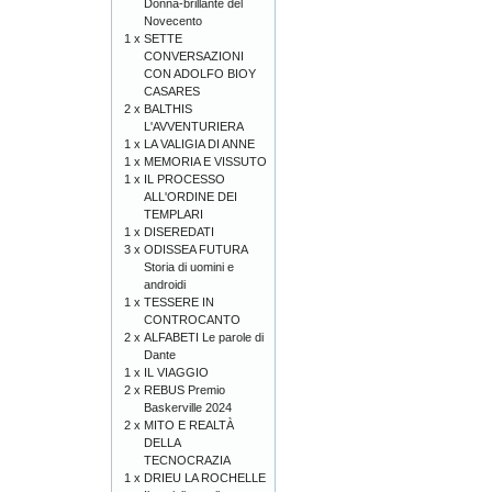
Donna-brillante del
Novecento
1 x
SETTE
CONVERSAZIONI
CON ADOLFO BIOY
CASARES
2 x
BALTHIS
L'AVVENTURIERA
1 x
LA VALIGIA DI ANNE
1 x
MEMORIA E VISSUTO
1 x
IL PROCESSO
ALL'ORDINE DEI
TEMPLARI
1 x
DISEREDATI
3 x
ODISSEA FUTURA
Storia di uomini e
androidi
1 x
TESSERE IN
CONTROCANTO
2 x
ALFABETI Le parole di
Dante
1 x
IL VIAGGIO
2 x
REBUS Premio
Baskerville 2024
2 x
MITO E REALTÀ
DELLA
TECNOCRAZIA
1 x
DRIEU LA ROCHELLE