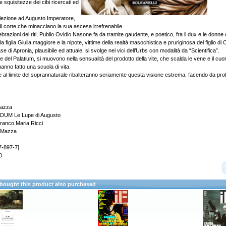
 squisitezze dei cibi ricercati ed
elezione ad Augusto Imperatore,
i di corte che minacciano la sua ascesa irrefrenabile.
elebrazioni dei riti, Publio Ovidio Nasone fa da tramite gaudente, e poetico, fra il dux e le donne 
 figlia Giulia maggiore e la nipote, vittime della realtà masochistica e pruriginosa del figlio di 
 case di Apronia, plausibile ed attuale, si svolge nei vici dell’Urbs con modalità da “Scientifica”.
 del Palatium, si muovono nella sensualità del prodotto della vite, che scalda le vene e il cuo
hanno fatto una scuola di vita.
ze al limite del soprannaturale ribalteranno seriamente questa visione estrema, facendo da pro
Mazza
UM Le Lupe di Augusto
ranco Maria Ricci
a Mazza
7-897-7]
0
ought this product also purchased