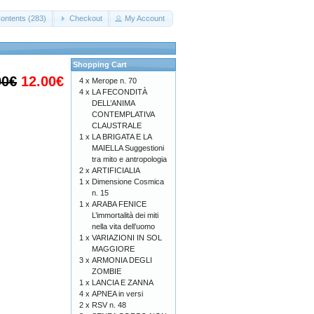
ontents (283)
Checkout
My Account
Shopping Cart
00€
12.00€
4 x
Merope n. 70
4 x
LA FECONDITÀ
DELL’ANIMA
CONTEMPLATIVA
CLAUSTRALE
1 x
LA BRIGATA E LA
MAIELLA Suggestioni
tra mito e antropologia
2 x
ARTIFICIALIA
1 x
Dimensione Cosmica
n. 15
1 x
ARABA FENICE
L’immortalità dei miti
nella vita dell’uomo
1 x
VARIAZIONI IN SOL
MAGGIORE
3 x
ARMONIA DEGLI
ZOMBIE
1 x
LANCIA E ZANNA
4 x
APNEA in versi
2 x
RSV n. 48