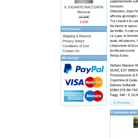
sapientemente sulle
esclusivi.
IL GIGANTE RACCONTA
Ottaviano, dopo l’
Memorie
affronta gli intrigh
10.00€
Tra i trionfi e le c
9.50€
Ne fanno le spese la
Information
da thriller. Il cold
Le Lupe, le femmine
Shipping & Returns
quali, del piacere, 
Privacy Notice
L’intervento di for
Conditions of Use
terrificanti eventi.
Contact Us
Resta il vino.
We Accept
Stefano Mariano 
NUNC EST BIBEND
Presentazione di F
Copertina di Giuli
Edizioni Solfanelli
[ISBN-978-88-749
Pagg. 448 - € 24,0
Reviews
Customers who b