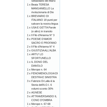
Sebastiano dei Marsi
1 x
Beata TERESA
MANGANIELLO La
rivoluzionaria di Dio
1 x
BREVIARIO DI
ITALIANO 18 punti per
salvare la nostra lingua
1 x
USA E GETTA Parole
(e altro) in transito
1 x
Il Filo d'Arianna N° 3
8 x
POESIE D'AMOR
SACRO E PROFANO
2 x
Il Filo d'Arianna N° 4
2 x
GIUSTIZIA ALL'ALBA
1 x
ARTU' LO
SFORTUNELLO
1 x
IL DONO DEL
DIAVOLO
1 x
Merope n. 64
2 x
FENOMENOLOGIA DI
DESTRA E SINISTRA
3 x
Fabrizio Di Lalla & la
Storia dell’A.O.I. 6
volumi sconto 30%
2 x
AGNESE
3 x
ATTRAVERSANDO IL
CONO D'OMBRA
1 x
Merope n. 67-68