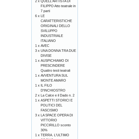
2 x
QUELL'ARTISTA DI
FILIPPO Atto teatrale in
7 parti
6 x
LE
CARATTERISTICHE
ORIGINALI DELLO
SVILUPPO
INDUSTRIALE
ITALIANO
1 x
AVEC
3 x
UNA DONNA TRA DUE
DIVISE
1 x
AUSPICHIAMO DI
PRESCINDERE
Quattro testi teatrali
1 x
AVVENTURA SUL
MONTE AMARO
1 x
IL FILO
D'INCHIOSTRO
2 x
La Calce e il Dado n. 2
1 x
ASPETTI STORICI E
POLITICI DEL
FASCISMO
3 x
LA SPACE OPERA DI
VITTORIO
PICCIRILLO sconto
30%
1 x
TERRA. L'ULTIMO