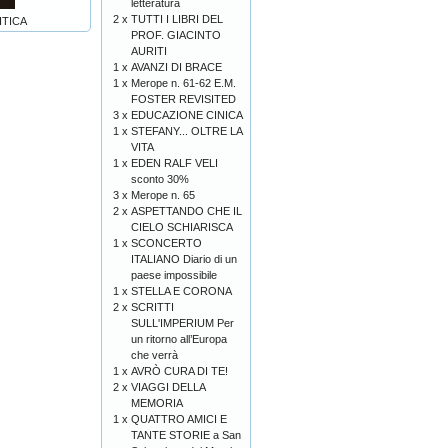
letteratura
2 x
TUTTI I LIBRI DEL
ITICA
PROF. GIACINTO
AURITI
1 x
AVANZI DI BRACE
1 x
Merope n. 61-62 E.M.
FOSTER REVISITED
3 x
EDUCAZIONE CINICA
1 x
STEFANY... OLTRE LA
VITA
1 x
EDEN RALF VELI
sconto 30%
3 x
Merope n. 65
2 x
ASPETTANDO CHE IL
CIELO SCHIARISCA
1 x
SCONCERTO
ITALIANO Diario di un
paese impossibile
1 x
STELLA E CORONA
2 x
SCRITTI
SULL'IMPERIUM Per
un ritorno all’Europa
che verrà
1 x
AVRÒ CURA DI TE!
2 x
VIAGGI DELLA
MEMORIA
1 x
QUATTRO AMICI E
TANTE STORIE a San