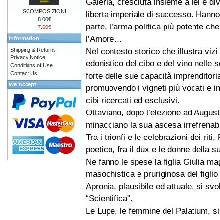
Galeria, cresciuta insieme a lei e di
SCOMPOSIZIONI
liberta imperiale di successo. Hanno 
8.00€
parte, l’arma politica più potente che
7.60€
l’Amore…
Information
Nel contesto storico che illustra vizi 
Shipping & Returns
Privacy Notice
edonistico del cibo e del vino nelle 
Conditions of Use
Contact Us
forte delle sue capacità imprenditoria
We Accept
promuovendo i vigneti più vocati e i
cibi ricercati ed esclusivi.
Ottaviano, dopo l’elezione ad Augusto
minacciano la sua ascesa irrefrenabi
Tra i trionfi e le celebrazioni dei ri
poetico, fra il dux e le donne della su
Ne fanno le spese la figlia Giulia mag
masochistica e pruriginosa del figlio d
Apronia, plausibile ed attuale, si svo
“Scientifica”.
Le Lupe, le femmine del Palatium, si