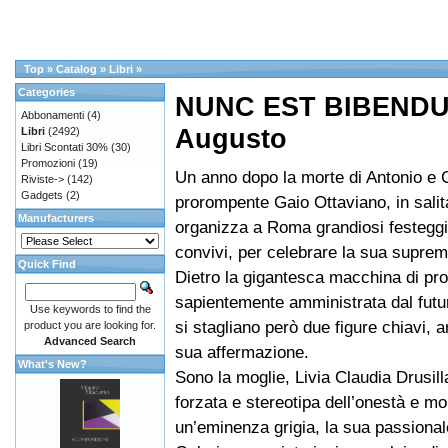
Top
»
Catalog
»
Libri
»
Categories
NUNC EST BIBENDUM
Abbonamenti
(4)
Augusto
Libri
(2492)
Libri Scontati 30%
(30)
Promozioni
(19)
Un anno dopo la morte di Antonio e 
Riviste->
(142)
Gadgets
(2)
prorompente Gaio Ottaviano, in salita
Manufacturers
organizza a Roma grandiosi festegg
convivi, per celebrare la sua suprem
Quick Find
Dietro la gigantesca macchina di pr
sapientemente amministrata dal futu
Use keywords to find the
si stagliano però due figure chiavi, ar
product you are looking for.
Advanced Search
sua affermazione.
What's New?
Sono la moglie, Livia Claudia Drusil
forzata e stereotipa dell’onestà e mo
un’eminenza grigia, la sua passional