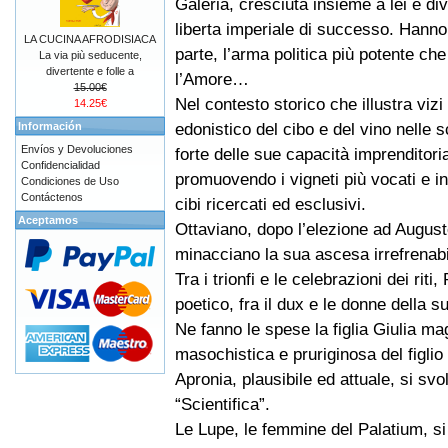
Galeria, cresciuta insieme a lei e di
liberta imperiale di successo. Hanno 
LA CUCINA AFRODISIACA
parte, l’arma politica più potente che
La via più seducente,
divertente e folle a
l’Amore…
15.00€
Nel contesto storico che illustra vizi 
14.25€
edonistico del cibo e del vino nelle 
Información
Envíos y Devoluciones
forte delle sue capacità imprenditoria
Confidencialidad
promuovendo i vigneti più vocati e i
Condiciones de Uso
Contáctenos
cibi ricercati ed esclusivi.
Aceptamos
Ottaviano, dopo l’elezione ad Augusto
minacciano la sua ascesa irrefrenabi
Tra i trionfi e le celebrazioni dei ri
poetico, fra il dux e le donne della su
Ne fanno le spese la figlia Giulia mag
masochistica e pruriginosa del figlio d
Apronia, plausibile ed attuale, si svo
“Scientifica”.
Le Lupe, le femmine del Palatium, si