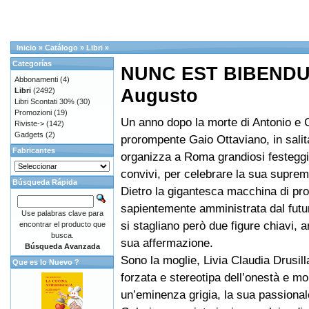
Inicio
»
Catálogo
»
Libri
»
Categorías
NUNC EST BIBENDUM
Abbonamenti
(4)
Augusto
Libri
(2492)
Libri Scontati 30%
(30)
Promozioni
(19)
Un anno dopo la morte di Antonio e 
Riviste->
(142)
Gadgets
(2)
prorompente Gaio Ottaviano, in salita
Fabricantes
organizza a Roma grandiosi festegg
convivi, per celebrare la sua suprem
Búsqueda Rápida
Dietro la gigantesca macchina di pr
sapientemente amministrata dal futu
Use palabras clave para
si stagliano però due figure chiavi, ar
encontrar el producto que
busca.
sua affermazione.
Búsqueda Avanzada
Sono la moglie, Livia Claudia Drusil
Que es lo Nuevo ?
forzata e stereotipa dell’onestà e mo
un’eminenza grigia, la sua passional