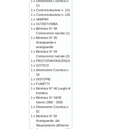
1 x
Dimensione Cosmica n.
13
1 x
Controrivoluzione n. 131
1 x
Controrivoluzione n. 126
1 x
VAMPIRI
1 x
OLTRETOMBA
1 x
Bérénice N° 48
Conoscenze narrate (1)
1 x
Bérénice N° 45
Avanguardia e
avanguardie
1 x
Bérénice N° 49
Conoscenze narrate (2)
1 x
PROTOFANTASCENZA
1 x
GOTICO
1 x
Dimensione Cosmica n.
18
1 x
DISTOPIE
1 x
FUMETTI
1 x
Bérénice N° 46 Luoghi di
frontiera
1 x
Bérénice N° 34/35
Inismo 1980 - 2005
1 x
Dimensione Cosmica n.
02
1 x
Bérénice N° 50
Avanguardie: dal
Situazionismo all'Inismo