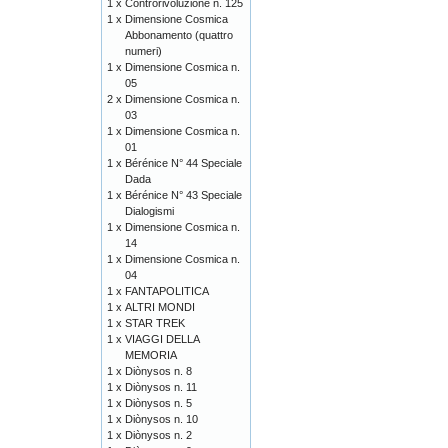
1 x
Controrivoluzione n. 125
1 x
Dimensione Cosmica
Abbonamento (quattro
numeri)
1 x
Dimensione Cosmica n.
05
2 x
Dimensione Cosmica n.
03
1 x
Dimensione Cosmica n.
01
1 x
Bérénice N° 44 Speciale
Dada
1 x
Bérénice N° 43 Speciale
Dialogismi
1 x
Dimensione Cosmica n.
14
1 x
Dimensione Cosmica n.
04
1 x
FANTAPOLITICA
1 x
ALTRI MONDI
1 x
STAR TREK
1 x
VIAGGI DELLA
MEMORIA
1 x
Diònysos n. 8
1 x
Diònysos n. 11
1 x
Diònysos n. 5
1 x
Diònysos n. 10
1 x
Diònysos n. 2