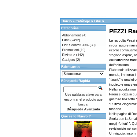
Inicio
»
Catálogo
»
Libri
»
Categorías
PEZZI Racc
Abbonamenti
(4)
Libri
(2492)
La raccolta Pezzi è
Libri Scontati 30%
(30)
in cui l’autore narr
Promozioni
(19)
ricorre continuame
Riviste->
(142)
“regione aspra”, o
Gadgets
(2)
cui riaffiorano tradi
dell’animismo.
Fabricantes
Fiabe noir utilizzat
mondo, immerse in 
“fascio” e una lei c
Búsqueda Rápida
inquieto e una sfeg
Nella raccolta non 
Firenze, città in cu
Use palabras clave para
gustoso bozzetto “G
encontrar el producto que
“L’ultima Zingarata”
busca.
toscano.
Búsqueda Avanzada
Nelle pagine di D
Que es lo Nuevo ?
Storia con la S m
meglj r’o fott’r”. Q
revisioniste nei con
Un viaggio, insomm