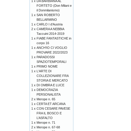
1 x
DA BARBIANA AL
FORTETO (Don Milani e
il Donmilanismo)
1 x
SAN ROBERTO
BELLARMINO
1 x
CARLO I d'Austria
2 x
CAMERA A NEBBIA
Taccuini 2014-2019
1 x
FIABE FANTASTICHE in
corpo 16
1 x
ANCH'IO CI VOGLIO
PROVARE 2022/2023
1 x
PARADOSSI
SPAZIOTEMPORALI
1 x
PRIMO NOME
1 x
L'ARTE DI
COLLEZIONARE FRA
STORIA E MERCATO
1 x
DI OMBRA E LUCE
1 x
DEMOCRAZIA
PERSONALISTA
2 x
Merope n. 65
1 x
CERTA ET ARCANA
1 x
CON CESARE PAVESE
FRA IL BOSCO E
L’ASFALTO
1 x
Merope n. 71
2 x
Merope n. 67-68