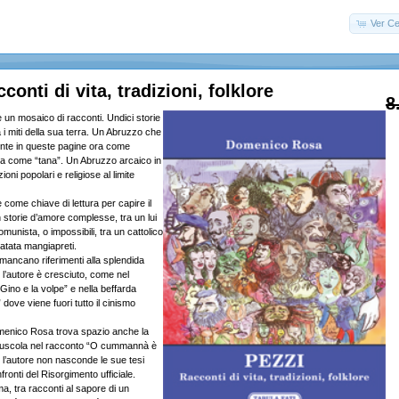
Ver Ce
onti di vita, tradizioni, folklore
8
 un mosaico di racconti. Undici storie
a i miti della sua terra. Un Abruzzo che
nte in queste pagine ora come
ra come “tana”. Un Abruzzo arcaico in
zioni popolari e religiose al limite
e come chiave di lettura per capire il
storie d’amore complesse, tra un lui
omunista, o impossibili, tra un cattolico
atata mangiapreti.
mancano riferimenti alla splendida
i l’autore è cresciuto, come nel
ino e la volpe” e nella beffarda
 dove viene fuori tutto il cinismo
omenico Rosa trova spazio anche la
aiuscola nel racconto “O cummannà è
ui l’autore non nasconde le sue tesi
fronti del Risorgimento ufficiale.
a, tra racconti al sapore di un