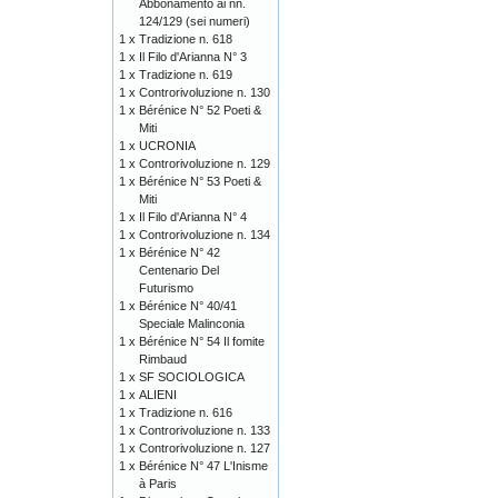
Abbonamento ai nn.
124/129 (sei numeri)
1 x
Tradizione n. 618
1 x
Il Filo d'Arianna N° 3
1 x
Tradizione n. 619
1 x
Controrivoluzione n. 130
1 x
Bérénice N° 52 Poeti &
Miti
1 x
UCRONIA
1 x
Controrivoluzione n. 129
1 x
Bérénice N° 53 Poeti &
Miti
1 x
Il Filo d'Arianna N° 4
1 x
Controrivoluzione n. 134
1 x
Bérénice N° 42
Centenario Del
Futurismo
1 x
Bérénice N° 40/41
Speciale Malinconia
1 x
Bérénice N° 54 Il fomite
Rimbaud
1 x
SF SOCIOLOGICA
1 x
ALIENI
1 x
Tradizione n. 616
1 x
Controrivoluzione n. 133
1 x
Controrivoluzione n. 127
1 x
Bérénice N° 47 L'Inisme
à Paris