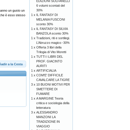
EDIZIONI SOLFANELLI
6 volumi scontati del
30%
 hanno un gusto un
1 x
IL FANTASY DI
e che è esso stesso
MELANIA FUSCONI
sconto 30%
1 x
IL FANTASY DI SILVIA
BANZOLA sconto 30%
1 x
Tradizioni, riti e sortilegi.
L’Abruzzo magico -30%
1 x
Offerta 3 libri della
Trilogia di Vito Moretti
1 x
TUTTI I LIBRI DEL
PROF. GIACINTO
adir a la Cesta
AURITI
1 x
ARTIFICIALIA
1 x
COM'E' DIFFICILE
CAVALCARE LA TIGRE
3 x
10 BUONI MOTIVI PER
SMETTERE DI
FUMARE
1 x
A MARGINE Teoria
critica e sociologia della
O
letteratura
3 x
ALESSANDRO
MANZONI LA
TRADIZIONE IN
VIAGGIO