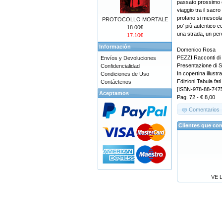
passato prossimo 
viaggio tra il sacro
profano si mescola
PROTOCOLLO MORTALE
po’ più autentico c
18.00€
una strada, un per
17.10€
Información
Domenico Rosa
PEZZI Racconti di vi
Envíos y Devoluciones
Presentazione di 
Confidencialidad
In copertina illust
Condiciones de Uso
Edizioni Tabula fati
Contáctenos
[ISBN-978-88-747
Aceptamos
Pag. 72 - € 8,00
Comentarios
Clientes que co
VE 