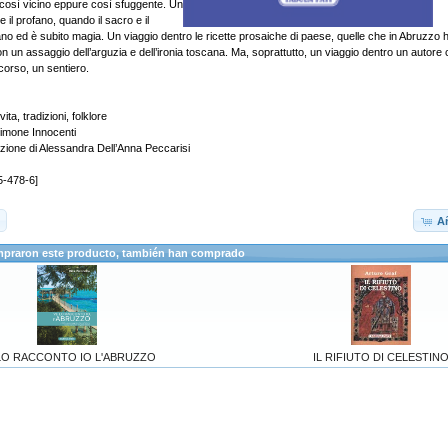
così vicino eppure così sfuggente. Un
 e il profano, quando il sacro e il
no ed è subito magia. Un viaggio dentro le ricette prosaiche di paese, quelle che in Abruzzo
on un assaggio dell’arguzia e dell’ironia toscana. Ma, soprattutto, un viaggio dentro un autor
corso, un sentiero.
ta, tradizioni, folklore
Simone Innocenti
razione di Alessandra Dell’Anna Peccarisi
5-478-6]
Añ
mpraron este producto, también han comprado
LO RACCONTO IO L'ABRUZZO
IL RIFIUTO DI CELESTIN