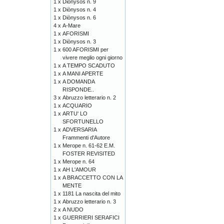
1 x
Diònysos n. 9
1 x
Diònysos n. 4
1 x
Diònysos n. 6
4 x
A-Mare
1 x
AFORISMI
1 x
Diònysos n. 3
1 x
600 AFORISMI per
vivere meglio ogni giorno
1 x
A TEMPO SCADUTO
1 x
A MANI APERTE
1 x
A DOMANDA
RISPONDE..
3 x
Abruzzo letterario n. 2
1 x
ACQUARIO
1 x
ARTU' LO
SFORTUNELLO
1 x
ADVERSARIA
Frammenti d'Autore
1 x
Merope n. 61-62 E.M.
FOSTER REVISITED
1 x
Merope n. 64
1 x
AH L'AMOUR
1 x
A BRACCETTO CON LA
MENTE
1 x
1181 La nascita del mito
1 x
Abruzzo letterario n. 3
2 x
A NUDO
1 x
GUERRIERI SERAFICI