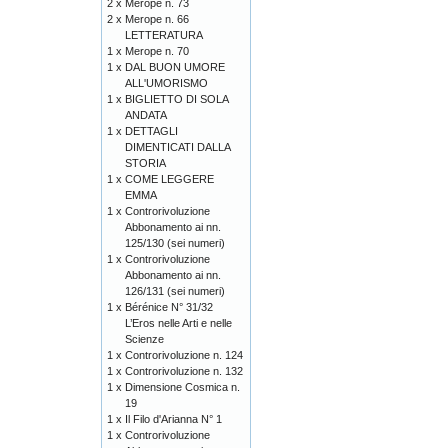
2 x
Merope n. 73
2 x
Merope n. 66
LETTERATURA
1 x
Merope n. 70
1 x
DAL BUON UMORE
ALL'UMORISMO
1 x
BIGLIETTO DI SOLA
ANDATA
1 x
DETTAGLI
DIMENTICATI DALLA
STORIA
1 x
COME LEGGERE
EMMA
1 x
Controrivoluzione
Abbonamento ai nn.
125/130 (sei numeri)
1 x
Controrivoluzione
Abbonamento ai nn.
126/131 (sei numeri)
1 x
Bérénice N° 31/32
L’Eros nelle Arti e nelle
Scienze
1 x
Controrivoluzione n. 124
1 x
Controrivoluzione n. 132
1 x
Dimensione Cosmica n.
19
1 x
Il Filo d'Arianna N° 1
1 x
Controrivoluzione