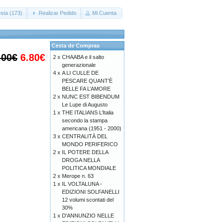
sta (173)
Realizar Pedido
Mi Cuenta
Cesta de Compras
.00€
6.80€
2 x
CHAABA e il salto
generazionale
4 x
A LI CULLE DE
PESCARE QUANT’È
BELLE FA L’AMORE
2 x
NUNC EST BIBENDUM
Le Lupe di Augusto
1 x
THE ITALIANS L’Italia
secondo la stampa
americana (1951 - 2000)
3 x
CENTRALITÀ DEL
MONDO PERIFERICO
2 x
IL POTERE DELLA
DROGA NELLA
POLITICA MONDIALE
2 x
Merope n. 63
1 x
IL VOLTALUNA -
EDIZIONI SOLFANELLI
12 volumi scontati del
30%
1 x
D'ANNUNZIO NELLE