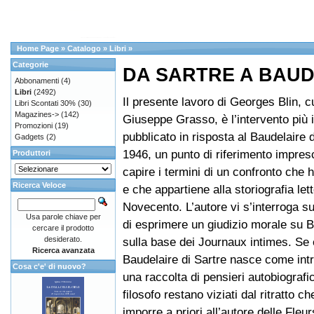
Home Page
»
Catalogo
»
Libri
»
Categorie
DA SARTRE A BAUD
Abbonamenti
(4)
Libri
(2492)
Il presente lavoro di Georges Blin, c
Libri Scontati 30%
(30)
Magazines->
(142)
Giuseppe Grasso, è l’intervento più 
Promozioni
(19)
pubblicato in risposta al Baudelaire d
Gadgets
(2)
1946, un punto di riferimento impresc
Produttori
capire i termini di un confronto che 
Ricerca Veloce
e che appartiene alla storiografia lett
Novecento. L’autore vi s’interroga su
Usa parole chiave per
di esprimere un giudizio morale su B
cercare il prodotto
desiderato.
sulla base dei Journaux intimes. Se 
Ricerca avanzata
Baudelaire di Sartre nasce come int
Cosa c'e' di nuovo?
una raccolta di pensieri autobiografici
filosofo restano viziati dal ritratto c
imporre a priori all’autore delle Fleu