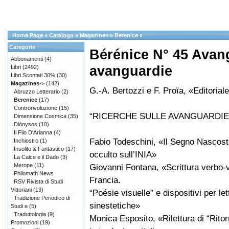
Home Page
»
Catalogo
»
Magazines
»
Berenice
»
Categorie
Bérénice N° 45 Avan
Abbonamenti
(4)
avanguardie
Libri
(2492)
Libri Scontati 30%
(30)
Magazines
->
(142)
G.-A. Bertozzi e F. Proïa, «Editorial
Abruzzo Letterario
(2)
Berenice
(17)
Controrivoluzione
(15)
“RICERCHE SULLE AVANGUARDIE
Dimensione Cosmica
(35)
Diònysos
(10)
Il Filo D'Arianna
(4)
Fabio Todeschini, «Il Segno Nascost
Inchiostro
(1)
Insolito & Fantastico
(17)
occulto sull’INIA»
La Calce e il Dado
(3)
Merope
(11)
Giovanni Fontana, «Scrittura verbo-v
Philomath News
Francia.
RSV Rivista di Studi
Vittoriani
(13)
“Poésie visuelle” e dispositivi per let
Tradizione Periodico di
sinestetiche»
Studi e
(5)
Traduttologia
(9)
Monica Esposito, «Rilettura di “Rito
Promozioni
(19)