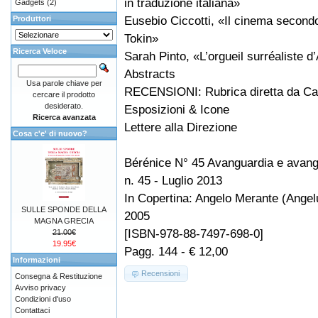
in traduzione italiana»
Gadgets
(2)
Eusebio Ciccotti, «Il cinema secon
Produttori
Tokin»
Ricerca Veloce
Sarah Pinto, «L’orgueil surréaliste 
Abstracts
Usa parole chiave per
RECENSIONI: Rubrica diretta da Car
cercare il prodotto
desiderato.
Esposizioni & Icone
Ricerca avanzata
Lettere alla Direzione
Cosa c'e' di nuovo?
Bérénice N° 45 Avanguardia e avang
n. 45 - Luglio 2013
In Copertina: Angelo Merante (Ange
SULLE SPONDE DELLA
2005
MAGNA GRECIA
[ISBN-978-88-7497-698-0]
21.00€
19.95€
Pagg. 144 - € 12,00
Informazioni
Recensioni
Consegna & Restituzione
Avviso privacy
Condizioni d'uso
Contattaci