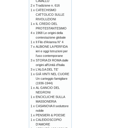
CAVALLO
2 x
Tradizione n. 616
1 x
CATECHISMO
CATTOLICO SULLE
RIVOLUZIONI
1 x
IL CREDO DEL
PROTESTANTESIMO
4 x
1968 Le origini della
contestazione globale
1 x
Il Filo d'Arianna N° 4
7 x
ALBIONE LA PERFIDA
ieri e oggi Istruzioni per
l’uso contemporane
3 x
STORIA DI ROMA dalle
origini all'Unità d'Italia
3 x
L'ALGA DEL TE'
1 x
GIÀ VINTI NEL CUORE
Un carteggio famigliare
(1936-1944)
1 x
AL GANCIO DEL
NEGRONI
1 x
ENCICLICHE SULLA
MASSONERIA
1 x
CASANOVA Il seduttore
nobile
1 x
PENSIERI & POESIE
1 x
CALEIDOSCOPIO
D'AMORE