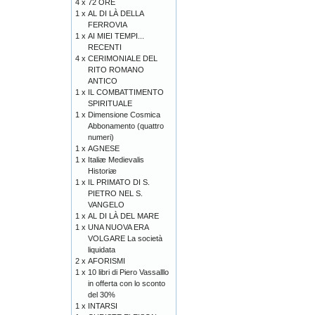
4 x
72 ORE
1 x
AL DI LÀ DELLA
FERROVIA
1 x
AI MIEI TEMPI...
RECENTI
4 x
CERIMONIALE DEL
RITO ROMANO
ANTICO
1 x
IL COMBATTIMENTO
SPIRITUALE
1 x
Dimensione Cosmica
Abbonamento (quattro
numeri)
1 x
AGNESE
1 x
Italiæ Medievalis
Historiæ
1 x
IL PRIMATO DI S.
PIETRO NEL S.
VANGELO
1 x
AL DI LÀ DEL MARE
1 x
UNA NUOVA ERA
VOLGARE La società
liquidata
2 x
AFORISMI
1 x
10 libri di Piero Vassalllo
in offerta con lo sconto
del 30%
1 x
INTARSI