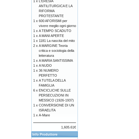
1 x
L'ERESIA
ANTILITURGICA E LA
RIFORMA
PROTESTANTE
1 x
600 AFORISMI per
vivere meglio ogni giorno
1 x
A TEMPO SCADUTO
1 x
A MANI APERTE
1 x
1181 La nascita del mito
2 x
A MARGINE Teoria
critica e sociologia della
letteratura
1 x
A MARIA SANTISSIMA
1 x
A NUDO
1 x
36 NUMERO
PERFETTO
1 x
A TUTELA DELLA
FAMIGLIA
6 x
ENCICLICHE SULLE
PERSECUZIONI IN
MESSICO (1926-1937)
1 x
CONVERSIONE DI UN
ISRAELITA
1 x
A-Mare
1,605.61€
Info Produttore