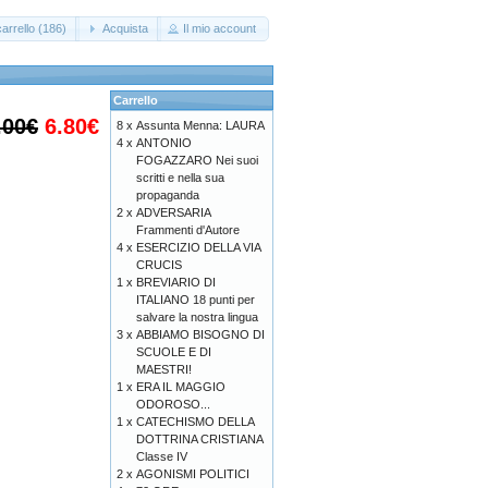
arrello (186)
Acquista
Il mio account
Carrello
.00€
6.80€
8 x
Assunta Menna: LAURA
4 x
ANTONIO
FOGAZZARO Nei suoi
scritti e nella sua
propaganda
2 x
ADVERSARIA
Frammenti d'Autore
4 x
ESERCIZIO DELLA VIA
CRUCIS
1 x
BREVIARIO DI
ITALIANO 18 punti per
salvare la nostra lingua
3 x
ABBIAMO BISOGNO DI
SCUOLE E DI
MAESTRI!
1 x
ERA IL MAGGIO
ODOROSO...
1 x
CATECHISMO DELLA
DOTTRINA CRISTIANA
Classe IV
2 x
AGONISMI POLITICI