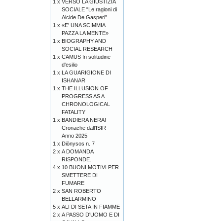
1 x
VERSO LA GIUSTIZIA
SOCIALE "Le ragioni di
Alcide De Gasperi”
1 x
«E' UNA SCIMMIA
PAZZA LA MENTE»
1 x
BIOGRAPHY AND
SOCIAL RESEARCH
1 x
CAMUS In solitudine
d'esilio
1 x
LA GUARIGIONE DI
ISHANAR
1 x
THE ILLUSION OF
PROGRESS AS A
CHRONOLOGICAL
FATALITY
1 x
BANDIERA NERA!
Cronache dall'ISIR -
Anno 2025
1 x
Diònysos n. 7
2 x
A DOMANDA
RISPONDE..
4 x
10 BUONI MOTIVI PER
SMETTERE DI
FUMARE
2 x
SAN ROBERTO
BELLARMINO
5 x
ALI DI SETA IN FIAMME
2 x
A PASSO D'UOMO E DI