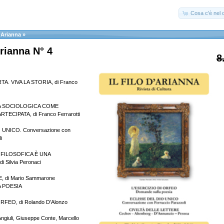
Cosa c'è nel c
D'Arianna
»
Arianna N° 4
8
A. VIVA LA STORIA, di Franco
 SOCIOLOGICA COME
ECIPATA, di Franco Ferrarotti
 UNICO. Conversazione con
i
FILOSOFICA È UNA
 Silvia Peronaci
E, di Mario Sammarone
 POESIA
RFEO, di Rolando D’Alonzo
ngiuli, Giuseppe Conte, Marcello