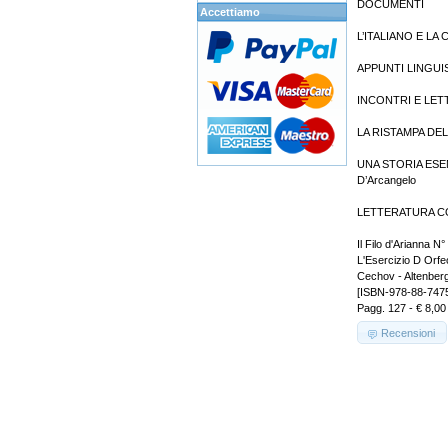
DOCUMENTI
Accettiamo
L’ITALIANO E LA 
APPUNTI LINGUI
INCONTRI E LET
LA RISTAMPA DEL
UNA STORIA ESEM
D’Arcangelo
LETTERATURA COME
Il Filo d'Arianna N°
L'Esercizio D Orfe
Cechov - Altenber
[ISBN-978-88-747
Pagg. 127 - € 8,00
Recensioni