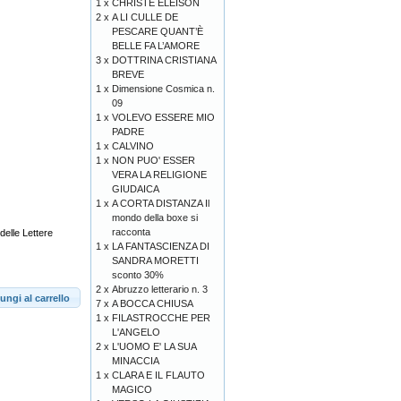
1 x
CHRISTE ELEISON
2 x
A LI CULLE DE
PESCARE QUANT’È
BELLE FA L’AMORE
3 x
DOTTRINA CRISTIANA
BREVE
1 x
Dimensione Cosmica n.
09
1 x
VOLEVO ESSERE MIO
PADRE
1 x
CALVINO
1 x
NON PUO' ESSER
VERA LA RELIGIONE
GIUDAICA
1 x
A CORTA DISTANZA Il
mondo della boxe si
racconta
delle Lettere
1 x
LA FANTASCIENZA DI
SANDRA MORETTI
sconto 30%
2 x
Abruzzo letterario n. 3
ungi al carrello
7 x
A BOCCA CHIUSA
1 x
FILASTROCCHE PER
L'ANGELO
2 x
L'UOMO E' LA SUA
MINACCIA
1 x
CLARA E IL FLAUTO
MAGICO