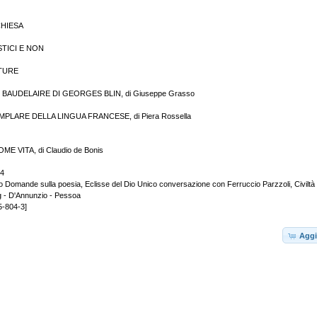
CHIESA
STICI E NON
TURE
 BAUDELAIRE DI GEORGES BLIN, di Giuseppe Grasso
PLARE DELLA LINGUA FRANCESE, di Piera Rossella
 VITA, di Claudio de Bonis
 4
o Domande sulla poesia, Eclisse del Dio Unico conversazione con Ferruccio Parzzoli, Civiltà 
g - D'Annunzio - Pessoa
5-804-3]
Aggi