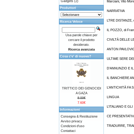
Gadgets
(2)
Marciani, Vito Mor
Produttori
NARRATIVA
LTRE DISTANZE, d
Ricerca Veloce
IL POZZO, di Fra
Usa parole chiave per
CIVILTÀ DELLE 
cercare il prodotto
desiderato.
ANTON PAVLOVIC 
Ricerca avanzata
Cosa c'e' di nuovo?
ULTIME SERE DELL
D’ANNUNZIO E IL 
IL BANCHIERE ANA
L’ANTICHITÀ FA S
TRITTICO DEI GENOCIDI
A GAZA
LINGUA
8.00€
7.60€
L’ITALIANO E GLI 
Informazioni
CE PRESENTATIVO?
Consegna & Restituzione
Avviso privacy
TRADURRE, TRADI
Condizioni d'uso
Contattaci