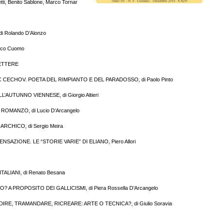
etti, Benito Sablone, Marco Tornar
i Rolando D’Alonzo
nco Cuomo
LETTERE
CECHOV. POETA DEL RIMPIANTO E DEL PARADOSSO, di Paolo Pinto
’AUTUNNO VIENNESE, di Giorgio Altieri
ROMANZO, di Lucio D’Arcangelo
RCHICO, di Sergio Meira
ENSAZIONE. LE “STORIE VARIE” DI ELIANO, Piero Allori
ITALIANI, di Renato Besana
 A PROPOSITO DEI GALLICISMI, di Piera Rossella D’Arcangelo
RE, TRAMANDARE, RICREARE: ARTE O TECNICA?, di Giulio Soravia