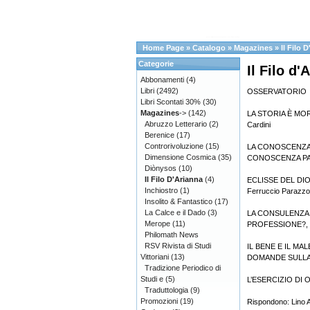
Home Page
»
Catalogo
»
Magazines
»
Il Filo 
Categorie
Il Filo d'
Abbonamenti
(4)
Libri
(2492)
OSSERVATORIO
Libri Scontati 30%
(30)
Magazines
->
(142)
LA STORIA È MORT
Abruzzo Letterario
(2)
Cardini
Berenice
(17)
Controrivoluzione
(15)
LA CONOSCENZA
Dimensione Cosmica
(35)
CONOSCENZA PART
Diònysos
(10)
Il Filo D'Arianna
(4)
ECLISSE DEL DIO
Inchiostro
(1)
Ferruccio Parazzol
Insolito & Fantastico
(17)
La Calce e il Dado
(3)
LA CONSULENZA 
Merope
(11)
PROFESSIONE?, di
Philomath News
RSV Rivista di Studi
IL BENE E IL MAL
Vittoriani
(13)
DOMANDE SULLA
Tradizione Periodico di
Studi e
(5)
L’ESERCIZIO DI O
Traduttologia
(9)
Promozioni
(19)
Rispondono: Lino A