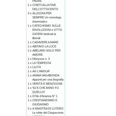
PADRE
1 x
CHIETI ALLA FINE
DELL'OTTOCENTO
3 x
ALLEGRA PER
SEMPRE Un monologo
drammatico
1 x
CATECHISMO SULLE
RIVOLUZIONI e OTTO
GIORNI dedicati ai
liberali
1 x
CADAVERE A MARE
1 x
ABITAVO LA LUCE
2 x
ABELARD SOLO PER
AMORE
1 x
Diònysos n. 3
1 x
LA TEMPESTA
1 x
LILITH
1 x
AH L'AMOUR
1 x
ANIMA VAGABONDA
Appunti per una biografia
1 x
VERITÀ E MENZOGNE
1 x
'62 E CHE ANNO FU
QUELLO!
1 x
Il Filo d'Arianna N° 1
1 x
CRISTIANESIMO E
GIUDAISMO
2 x
A SINISTRA DI LUTERO
Le sètte del Cinquecento