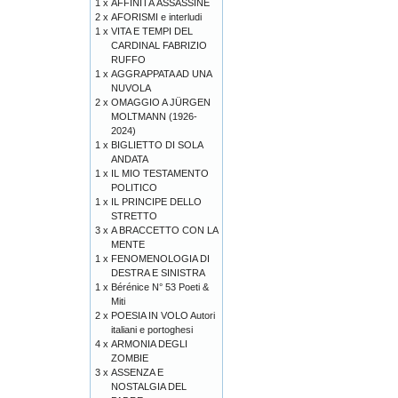
1 x
AFFINITÀ ASSASSINE
2 x
AFORISMI e interludi
1 x
VITA E TEMPI DEL
CARDINAL FABRIZIO
RUFFO
1 x
AGGRAPPATA AD UNA
NUVOLA
2 x
OMAGGIO A JÜRGEN
MOLTMANN (1926-
2024)
1 x
BIGLIETTO DI SOLA
ANDATA
1 x
IL MIO TESTAMENTO
POLITICO
1 x
IL PRINCIPE DELLO
STRETTO
3 x
A BRACCETTO CON LA
MENTE
1 x
FENOMENOLOGIA DI
DESTRA E SINISTRA
1 x
Bérénice N° 53 Poeti &
Miti
2 x
POESIA IN VOLO Autori
italiani e portoghesi
4 x
ARMONIA DEGLI
ZOMBIE
3 x
ASSENZA E
NOSTALGIA DEL