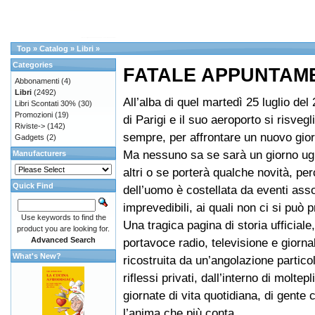
Top
»
Catalog
»
Libri
»
Categories
FATALE APPUNTAME
Abbonamenti
(4)
Libri
(2492)
All’alba di quel martedì 25 luglio del 
Libri Scontati 30%
(30)
Promozioni
(19)
di Parigi e il suo aeroporto si risve
Riviste->
(142)
sempre, per affrontare un nuovo gio
Gadgets
(2)
Ma nessuno sa se sarà un giorno ugua
Manufacturers
altri o se porterà qualche novità, per
Quick Find
dell’uomo è costellata da eventi as
imprevedibili, ai quali non ci si può 
Use keywords to find the
Una tragica pagina di storia ufficiale
product you are looking for.
Advanced Search
portavoce radio, televisione e giorna
What's New?
ricostruita da un’angolazione particol
riflessi privati, dall’interno di moltepl
giornate di vita quotidiana, di gente
l’anima che più conta.