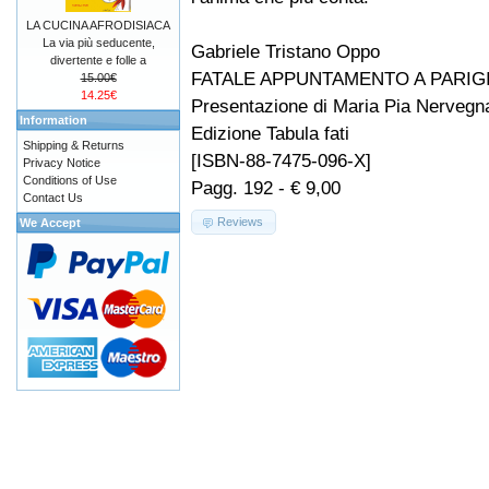
LA CUCINA AFRODISIACA
La via più seducente,
Gabriele Tristano Oppo
divertente e folle a
FATALE APPUNTAMENTO A PARIG
15.00€
14.25€
Presentazione di Maria Pia Nervegn
Information
Edizione Tabula fati
Shipping & Returns
[ISBN-88-7475-096-X]
Privacy Notice
Conditions of Use
Pagg. 192 - € 9,00
Contact Us
Reviews
We Accept