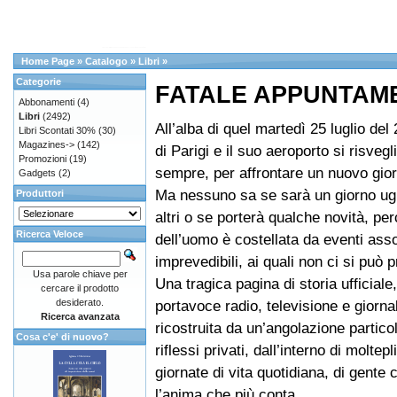
Home Page
»
Catalogo
»
Libri
»
Categorie
FATALE APPUNTAME
Abbonamenti
(4)
Libri
(2492)
All’alba di quel martedì 25 luglio del 
Libri Scontati 30%
(30)
Magazines->
(142)
di Parigi e il suo aeroporto si risve
Promozioni
(19)
sempre, per affrontare un nuovo gio
Gadgets
(2)
Ma nessuno sa se sarà un giorno ugua
Produttori
altri o se porterà qualche novità, per
Ricerca Veloce
dell’uomo è costellata da eventi as
imprevedibili, ai quali non ci si può 
Usa parole chiave per
Una tragica pagina di storia ufficiale
cercare il prodotto
desiderato.
portavoce radio, televisione e giorna
Ricerca avanzata
ricostruita da un’angolazione particol
Cosa c'e' di nuovo?
riflessi privati, dall’interno di moltepl
giornate di vita quotidiana, di gente
l’anima che più conta.