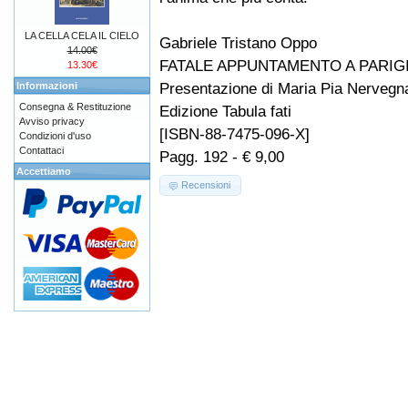
LA CELLA CELA IL CIELO
Gabriele Tristano Oppo
14.00€
FATALE APPUNTAMENTO A PARIG
13.30€
Presentazione di Maria Pia Nervegn
Informazioni
Consegna & Restituzione
Edizione Tabula fati
Avviso privacy
[ISBN-88-7475-096-X]
Condizioni d'uso
Contattaci
Pagg. 192 - € 9,00
Accettiamo
Recensioni