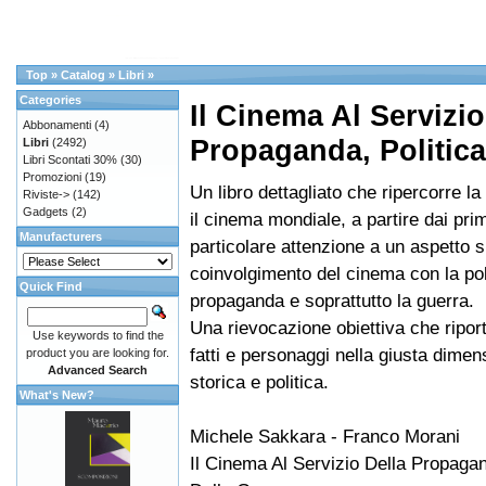
Top
»
Catalog
»
Libri
»
Categories
Il Cinema Al Servizio
Abbonamenti
(4)
Propaganda, Politica
Libri
(2492)
Libri Scontati 30%
(30)
Promozioni
(19)
Un libro dettagliato che ripercorre la 
Riviste->
(142)
Gadgets
(2)
il cinema mondiale, a partire dai pri
Manufacturers
particolare attenzione a un aspetto sp
coinvolgimento del cinema con la poli
Quick Find
propaganda e soprattutto la guerra.
Una rievocazione obiettiva che riport
Use keywords to find the
fatti e personaggi nella giusta dimens
product you are looking for.
Advanced Search
storica e politica.
What's New?
Michele Sakkara - Franco Morani
Il Cinema Al Servizio Della Propagan