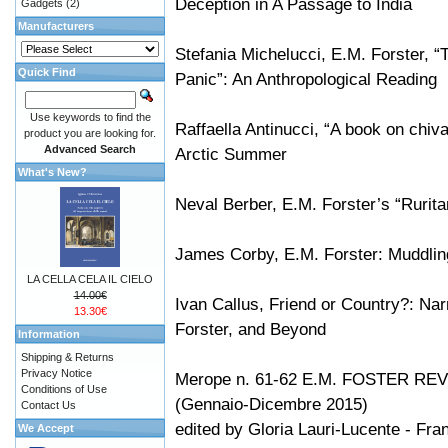
Deception in A Passage to India
Gadgets
(2)
Manufacturers
Stefania Michelucci, E.M. Forster, “
Quick Find
Panic”: An Anthropological Reading
Use keywords to find the
Raffaella Antinucci, “A book on chiv
product you are looking for.
Advanced Search
Arctic Summer
What's New?
Neval Berber, E.M. Forster’s “Rurit
James Corby, E.M. Forster: Muddlin
LA CELLA CELA IL CIELO
14.00€
Ivan Callus, Friend or Country?: Na
13.30€
Forster, and Beyond
Information
Shipping & Returns
Privacy Notice
Merope n. 61-62 E.M. FOSTER RE
Conditions of Use
(Gennaio-Dicembre 2015)
Contact Us
edited by Gloria Lauri-Lucente - Fra
We Accept