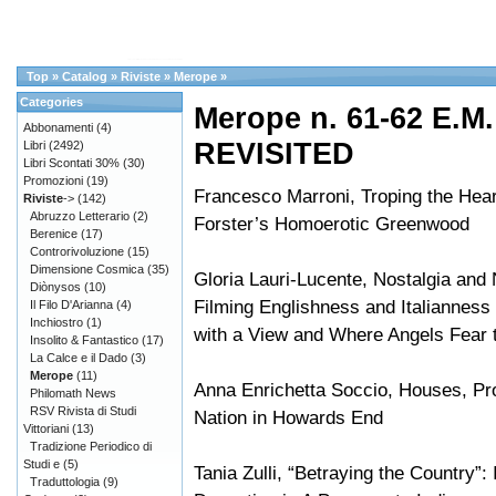
Top
»
Catalog
»
Riviste
»
Merope
»
Categories
Merope n. 61-62 E.
Abbonamenti
(4)
REVISITED
Libri
(2492)
Libri Scontati 30%
(30)
Promozioni
(19)
Francesco Marroni, Troping the Hear
Riviste
->
(142)
Abruzzo Letterario
(2)
Forster’s Homoerotic Greenwood
Berenice
(17)
Controrivoluzione
(15)
Dimensione Cosmica
(35)
Gloria Lauri-Lucente, Nostalgia and
Diònysos
(10)
Filming Englishness and Italianness
Il Filo D'Arianna
(4)
Inchiostro
(1)
with a View and Where Angels Fear 
Insolito & Fantastico
(17)
La Calce e il Dado
(3)
Merope
(11)
Anna Enrichetta Soccio, Houses, Pr
Philomath News
RSV Rivista di Studi
Nation in Howards End
Vittoriani
(13)
Tradizione Periodico di
Studi e
(5)
Tania Zulli, “Betraying the Country”: 
Traduttologia
(9)