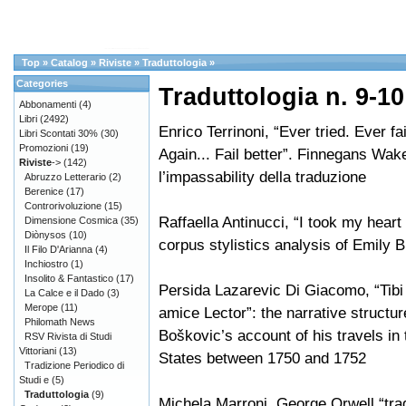
Top
»
Catalog
»
Riviste
»
Traduttologia
»
Categories
Traduttologia n. 9-10
Abbonamenti
(4)
Libri
(2492)
Enrico Terrinoni, “Ever tried. Ever fai
Libri Scontati 30%
(30)
Promozioni
(19)
Again... Fail better”. Finnegans Wak
Riviste
->
(142)
l’impassability della traduzione
Abruzzo Letterario
(2)
Berenice
(17)
Controrivoluzione
(15)
Raffaella Antinucci, “I took my heart
Dimensione Cosmica
(35)
Diònysos
(10)
corpus stylistics analysis of Emily B
Il Filo D'Arianna
(4)
Inchiostro
(1)
Insolito & Fantastico
(17)
Persida Lazarevic Di Giacomo, “Tibi
La Calce e il Dado
(3)
Merope
(11)
amice Lector”: the narrative structu
Philomath News
Boškovic’s account of his travels in
RSV Rivista di Studi
Vittoriani
(13)
States between 1750 and 1752
Tradizione Periodico di
Studi e
(5)
Traduttologia
(9)
Michela Marroni, George Orwell “trad