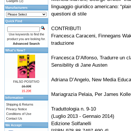
Gadgets
(2)
linguaggio giuridico americano: “plai
Manufacturers
questioni di stile
Quick Find
CONTRIBUTI
Use keywords to find the
Francesca Caraceni, Finnegans Wake:
product you are looking for.
traduzione
Advanced Search
What's New?
Francesca D’Alfonso, Tradurre un cl
Sensibility di Jane Austen
Adriana D’Angelo, New Media Educa
FALSO POSITIVO
16.00€
15.20€
Mariagrazia Pelaia, Per James Kolle
Information
Shipping & Returns
Traduttologia n. 9-10
Privacy Notice
Conditions of Use
(Luglio 2013 - Gennaio 2014)
Contact Us
Edizione Solfanelli
We Accept
[ISBN-978-88-7497-690-4]