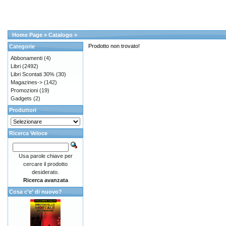
Home Page
»
Catalogo
»
Prodotto non trovato!
Categorie
Abbonamenti
(4)
Libri
(2492)
Libri Scontati 30%
(30)
Magazines->
(142)
Promozioni
(19)
Gadgets
(2)
Produttori
Ricerca Veloce
Usa parole chiave per
cercare il prodotto
desiderato.
Ricerca avanzata
Cosa c'e' di nuovo?