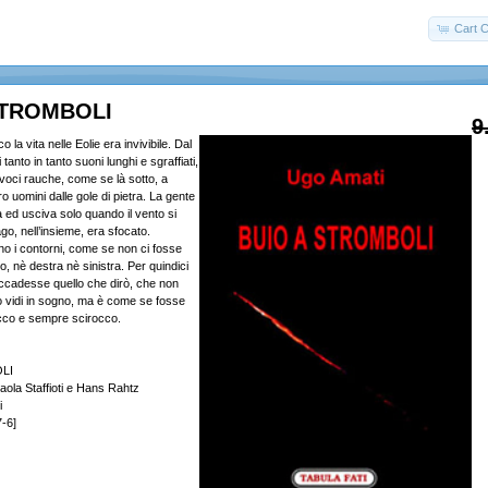
Cart C
STROMBOLI
9
o la vita nelle Eolie era invivibile. Dal
tanto in tanto suoni lunghi e sgraffiati,
a voci rauche, come se là sotto, a
ro uomini dalle gole di pietra. La gente
 ed usciva solo quando il vento si
go, nell’insieme, era sfocato.
o i contorni, come se non ci fosse
o, nè destra nè sinistra. Per quindici
accadesse quello che dirò, che non
 vidi in sogno, ma è come se fosse
cco e sempre scirocco.
LI
aola Staffioti e Hans Rahtz
i
-6]