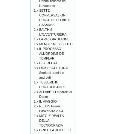
Donna-brillante del
Novecento
1 x
SETTE
CONVERSAZIONI
CON ADOLFO BIOY
CASARES
2 x
BALTHIS
L'AVVENTURIERA
1 x
LA VALIGIA DI ANNE
1 x
MEMORIA E VISSUTO
1 x
IL PROCESSO
ALL'ORDINE DEI
TEMPLARI
1 x
DISEREDATI
3 x
ODISSEA FUTURA
Storia di uomini e
androidi
1 x
TESSERE IN
CONTROCANTO
2 x
ALFABETI Le parole di
Dante
1 x
IL VIAGGIO
2 x
REBUS Premio
Baskerville 2024
2 x
MITO E REALTÀ
DELLA
TECNOCRAZIA
1 x
DRIEU LA ROCHELLE