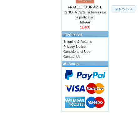
FRATELLI D'UN'ARTE
Reviews
IGNOTA L’arte, la bellezza e
la politica in I
12.00€
11.40€
Information
Shipping & Returns
Privacy Notice
Conditions of Use
Contact Us
We Accept