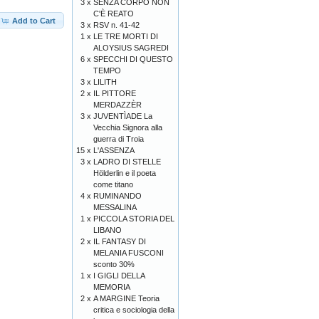
3 x
SENZA CORPO NON
C'È REATO
Add to Cart
3 x
RSV n. 41-42
1 x
LE TRE MORTI DI
ALOYSIUS SAGREDI
6 x
SPECCHI DI QUESTO
TEMPO
3 x
LILITH
2 x
IL PITTORE
MERDAZZÈR
3 x
JUVENTÌADE La
Vecchia Signora alla
guerra di Troia
15 x
L'ASSENZA
3 x
LADRO DI STELLE
Hölderlin e il poeta
come titano
4 x
RUMINANDO
MESSALINA
1 x
PICCOLA STORIA DEL
LIBANO
2 x
IL FANTASY DI
MELANIA FUSCONI
sconto 30%
1 x
I GIGLI DELLA
MEMORIA
2 x
A MARGINE Teoria
critica e sociologia della