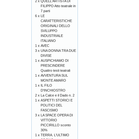
2 x
QUELL'ARTISTA DI
FILIPPO Atto teatrale in
7 parti
6 x
LE
CARATTERISTICHE
ORIGINALI DELLO
SVILUPPO
INDUSTRIALE
ITALIANO
1 x
AVEC
3 x
UNA DONNA TRA DUE
DIVISE
1 x
AUSPICHIAMO DI
PRESCINDERE
Quattro testi teatrali
1 x
AVVENTURA SUL
MONTE AMARO
1 x
IL FILO
D'INCHIOSTRO
2 x
La Calce e il Dado n. 2
1 x
ASPETTI STORICI E
POLITICI DEL
FASCISMO
3 x
LA SPACE OPERA DI
VITTORIO
PICCIRILLO sconto
30%
1 x
TERRA. L'ULTIMO