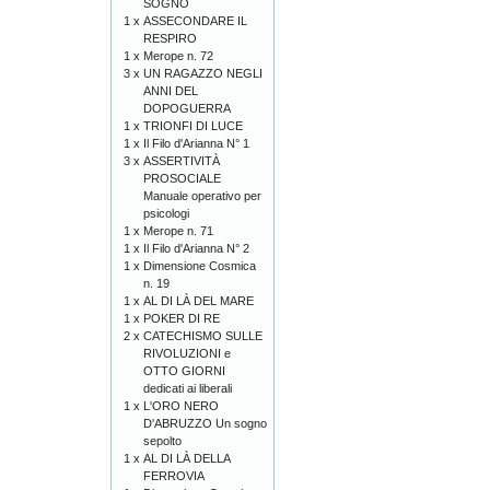
SOGNO
1 x
ASSECONDARE IL
RESPIRO
1 x
Merope n. 72
3 x
UN RAGAZZO NEGLI
ANNI DEL
DOPOGUERRA
1 x
TRIONFI DI LUCE
1 x
Il Filo d'Arianna N° 1
3 x
ASSERTIVITÀ
PROSOCIALE
Manuale operativo per
psicologi
1 x
Merope n. 71
1 x
Il Filo d'Arianna N° 2
1 x
Dimensione Cosmica
n. 19
1 x
AL DI LÀ DEL MARE
1 x
POKER DI RE
2 x
CATECHISMO SULLE
RIVOLUZIONI e
OTTO GIORNI
dedicati ai liberali
1 x
L'ORO NERO
D'ABRUZZO Un sogno
sepolto
1 x
AL DI LÀ DELLA
FERROVIA