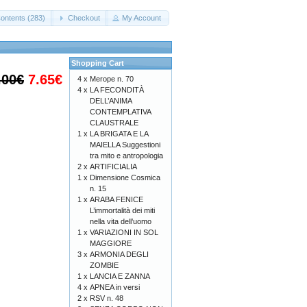
ontents (283)
Checkout
My Account
Shopping Cart
.00€
7.65€
4 x
Merope n. 70
4 x
LA FECONDITÀ
DELL’ANIMA
CONTEMPLATIVA
CLAUSTRALE
1 x
LA BRIGATA E LA
MAIELLA Suggestioni
tra mito e antropologia
2 x
ARTIFICIALIA
1 x
Dimensione Cosmica
n. 15
1 x
ARABA FENICE
L’immortalità dei miti
nella vita dell’uomo
1 x
VARIAZIONI IN SOL
MAGGIORE
3 x
ARMONIA DEGLI
ZOMBIE
1 x
LANCIA E ZANNA
4 x
APNEA in versi
2 x
RSV n. 48