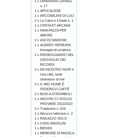
1 x
Dimensione Cosmica
n. 17
1 x
APOCALISSE
1 x
ARCOBALENI DI LUCI
2 x
La Calce e il Dado n. 1
1 x
CERTA ET ARCANA
1 x
NINA PAZZA PER
AMORE
2 x
ASCOLTANDOMI
1 x
AUDREY HEPBURN
Immagini di un’attrice
1 x
PASSEGGIANDO NEL
GROVIGLIO DEI
RICORDI
3 x
INCHIOSTRO NOIR 4
Una città, tante
sfumature di noir
3 x
IL MIO NOME È
FEDERICO CAFFÈ
2 x
BUIO A STROMBOLI
1 x
ANCH'IO CI VOGLIO
PROVARE 2022/2023
2 x
Tradizione n. 616
1 x
Abruzzo letterario n. 2
1 x
RAGAZZO SOLO
1 x
CASO ANGELINI
1 x
BRIVIDI
1 x
MEMORIE DI ANGELA