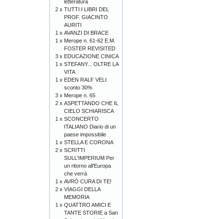
letteratura
2 x
TUTTI I LIBRI DEL
PROF. GIACINTO
AURITI
1 x
AVANZI DI BRACE
1 x
Merope n. 61-62 E.M.
FOSTER REVISITED
3 x
EDUCAZIONE CINICA
1 x
STEFANY... OLTRE LA
VITA
1 x
EDEN RALF VELI
sconto 30%
3 x
Merope n. 65
2 x
ASPETTANDO CHE IL
CIELO SCHIARISCA
1 x
SCONCERTO
ITALIANO Diario di un
paese impossibile
1 x
STELLA E CORONA
2 x
SCRITTI
SULL'IMPERIUM Per
un ritorno all’Europa
che verrà
1 x
AVRÒ CURA DI TE!
2 x
VIAGGI DELLA
MEMORIA
1 x
QUATTRO AMICI E
TANTE STORIE a San