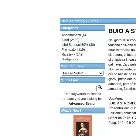
Top
»
Catalog
»
Libri
»
Categories
BUIO A 
Abbonamenti
(4)
Libri
(2492)
Nei giorni di scirocc
Libri Scontati 30%
(30)
vulcano salivano di 
Promozioni
(19)
boati intercalati d
Riviste->
(142)
discutere, ci fosse
Gadgets
(2)
si chiudeva in casa
calmava. L’arcipela
Manufacturers
Non se ne vedevan
più nè alto nè bass
giorni, prima che 
Quick Find
accadde, perchè lo
accaduto, fu sciro
Use keywords to find the
Ugo Amati
product you are looking for.
BUIO A STROMBO
Advanced Search
Presentazione di P
What's New?
Edizione Tabula fat
[ISBN-88-7475-117
Pagg. 144 - € 9,00