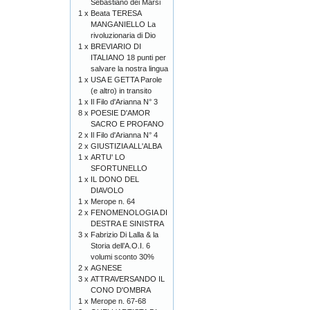
Sebastiano dei Marsi
1 x
Beata TERESA
MANGANIELLO La
rivoluzionaria di Dio
1 x
BREVIARIO DI
ITALIANO 18 punti per
salvare la nostra lingua
1 x
USA E GETTA Parole
(e altro) in transito
1 x
Il Filo d'Arianna N° 3
8 x
POESIE D'AMOR
SACRO E PROFANO
2 x
Il Filo d'Arianna N° 4
2 x
GIUSTIZIA ALL'ALBA
1 x
ARTU' LO
SFORTUNELLO
1 x
IL DONO DEL
DIAVOLO
1 x
Merope n. 64
2 x
FENOMENOLOGIA DI
DESTRA E SINISTRA
3 x
Fabrizio Di Lalla & la
Storia dell’A.O.I. 6
volumi sconto 30%
2 x
AGNESE
3 x
ATTRAVERSANDO IL
CONO D'OMBRA
1 x
Merope n. 67-68