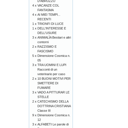
D'ABRUZZO
4 x
VACANZE COL
FANTASMA
4 x
AI MIEI TEMPI...
RECENTI
1 x
TRIONFI DI LUCE
1 x
DELL'INTERESSE E
DELL'USURE
3 x
ANIMALÌA Bestiari e altri
contorni
2 x
RAZZISMO E
FASCISMO
5 x
Dimensione Cosmica n.
05
3 x
TRA UOMINI E LUPI
Racconti di un
veterinario per caso
2 x
10 BUONI MOTIVI PER
SMETTERE DI
FUMARE
3 x
VADO A PITTURAR LE
STELLE
2 x
CATECHISMO DELLA
DOTTRINA CRISTIANA
Classe III
9 x
Dimensione Cosmica n.
12
3 x
ALFABETI Le parole di