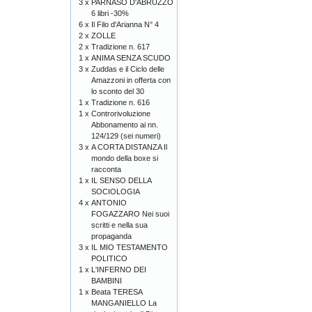
3 x
PARNASO D'ABRUZZO
6 libri -30%
6 x
Il Filo d'Arianna N° 4
2 x
ZOLLE
2 x
Tradizione n. 617
1 x
ANIMA SENZA SCUDO
3 x
Zuddas e il Ciclo delle
Amazzoni in offerta con
lo sconto del 30
1 x
Tradizione n. 616
1 x
Controrivoluzione
Abbonamento ai nn.
124/129 (sei numeri)
3 x
A CORTA DISTANZA Il
mondo della boxe si
racconta
1 x
IL SENSO DELLA
SOCIOLOGIA
4 x
ANTONIO
FOGAZZARO Nei suoi
scritti e nella sua
propaganda
3 x
IL MIO TESTAMENTO
POLITICO
1 x
L'INFERNO DEI
BAMBINI
1 x
Beata TERESA
MANGANIELLO La