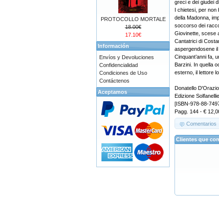
greci e dei giudei d
I chietesi, per no
della Madonna, imp
PROTOCOLLO MORTALE
soccorso dei raccol
18.00€
Giovinette, scese 
17.10€
Cantatrici di Costa
Información
aspergendosene il 
Cinquant’anni fa, 
Envíos y Devoluciones
Barzini. In quella 
Confidencialidad
esterno, il lettore
Condiciones de Uso
Contáctenos
Donatello D'Or
Aceptamos
Edizione Solfanelli
[ISBN-978-88-749
Pagg. 144 - € 12,0
Comentarios
Clientes que co