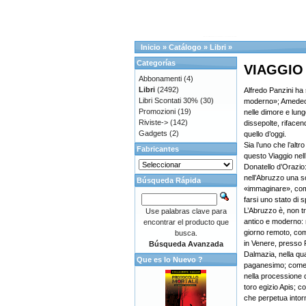
Inicio
»
Catálogo
»
Libri
»
Categorías
VIAGGIO
Abbonamenti
(4)
Libri
(2492)
Alfredo Panzini ha s
Libri Scontati 30%
(30)
moderno»; Amedeo M
Promozioni
(19)
nelle dimore e lungo
Riviste->
(142)
dissepolte, riface
Gadgets
(2)
quello d’oggi.
Sia l’uno che l’alt
Fabricantes
questo Viaggio nel
Donatello d’Orazio: 
nell’Abruzzo una s
Búsqueda Rápida
«immaginare», com
farsi uno stato di sp
L’Abruzzo è, non tr
Use palabras clave para
antico e moderno: n
encontrar el producto que
giorno remoto, com
busca.
in Venere, presso 
Búsqueda Avanzada
Dalmazia, nella qua
Que es lo Nuevo ?
paganesimo; come 
nella processione d
toro egizio Apis; c
che perpetua intorn