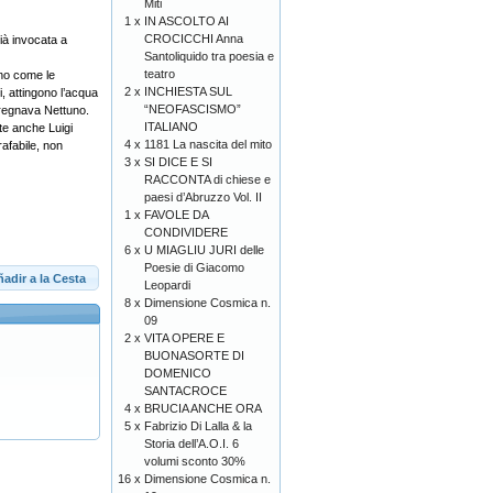
Miti
1 x
IN ASCOLTO AI
CROCICCHI Anna
ià invocata a
Santoliquido tra poesia e
teatro
ano come le
2 x
INCHIESTA SUL
i, attingono l’acqua
“NEOFASCISMO”
 regnava Nettuno.
ITALIANO
te anche Luigi
4 x
1181 La nascita del mito
rafabile, non
3 x
SI DICE E SI
RACCONTA di chiese e
paesi d’Abruzzo Vol. II
1 x
FAVOLE DA
CONDIVIDERE
6 x
U MIAGLIU JURI delle
Poesie di Giacomo
adir a la Cesta
Leopardi
8 x
Dimensione Cosmica n.
09
2 x
VITA OPERE E
BUONASORTE DI
DOMENICO
SANTACROCE
4 x
BRUCIA ANCHE ORA
5 x
Fabrizio Di Lalla & la
Storia dell’A.O.I. 6
volumi sconto 30%
16 x
Dimensione Cosmica n.