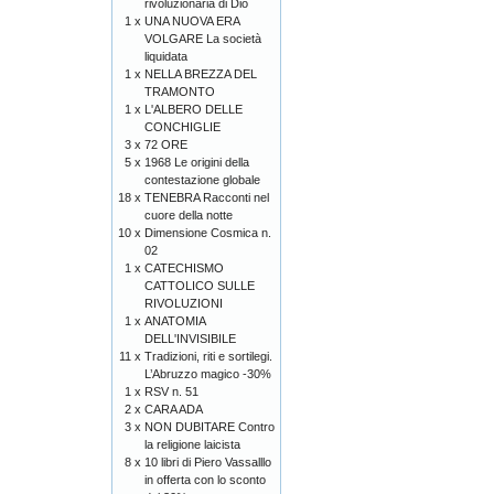
rivoluzionaria di Dio
1 x
UNA NUOVA ERA
VOLGARE La società
liquidata
1 x
NELLA BREZZA DEL
TRAMONTO
1 x
L'ALBERO DELLE
CONCHIGLIE
3 x
72 ORE
5 x
1968 Le origini della
contestazione globale
18 x
TENEBRA Racconti nel
cuore della notte
10 x
Dimensione Cosmica n.
02
1 x
CATECHISMO
CATTOLICO SULLE
RIVOLUZIONI
1 x
ANATOMIA
DELL'INVISIBILE
11 x
Tradizioni, riti e sortilegi.
L’Abruzzo magico -30%
1 x
RSV n. 51
2 x
CARA ADA
3 x
NON DUBITARE Contro
la religione laicista
8 x
10 libri di Piero Vassalllo
in offerta con lo sconto