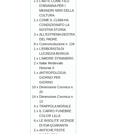
1 x
L'ARTE COME FILO
D'ARIANNA PER I
MEANDRI NERI DELLA
CULTURA
1 x
COME IL CLIMA HA
CONDIZIONATO LA
NOSTRA STORIA
3 x
ALL'ESTREMA DESTRA
DEL PADRE
8 x
Controrivoluzione n. 134
1 x
L'ERBORISTA DI
LUCREZIA BORGIA
1 x
L'AMORE STRANIERO
2 x
Italiæ Medievalis
Historiæ II
1 x
ANTROPOLOGIA
GIORNO PER
GIORNO
10 x
Dimensione Cosmica n.
20
14 x
Dimensione Cosmica n.
13
4 x
TRAPPOLA MORALE
1 x
IL CARRO FUNEBRE
COLOR LILLA
6 x
LE INSOLITE VICENDE
DI EVA QUARANTA
2 x
ANTICHE FESTE