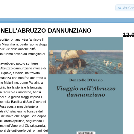
Ver Ces
 NELL'ABRUZZO DANNUNZIANO
12.
critto romanzi «tra l’antico e il
aiuri ha ritrovato l’uomo d’oggi
 le vie delle antiche città
ndo l’uomo antico ad immagine di
ro avrebbero potuto scrivere
l’Abruzzo dannunziano invece di
il quale, tuttavia, ha trovato
ostanza che non l’ha costretto a
e Maiuri, né, come Panzini, a
irito tra la storia e la fantasia.
a l’antico e il moderno, bensì
el suo giorno d’oggi implica il
e nella Basilica di San Giovanni
Fossacesia prospiciente la
le il Cristianesimo fiorisce dal
nel bove che segue San Zopito
i Loreto Aprutino, seguitando il
ome nel Vocero di Civitaluparella,
o ai defunti quello dei romani, dei