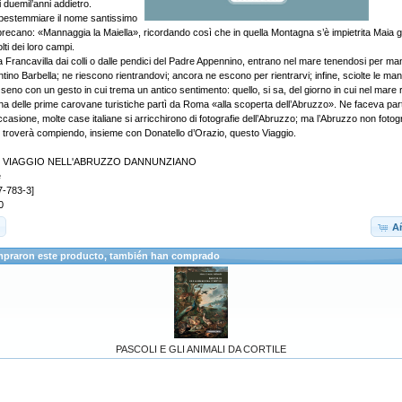
i duemil’anni addietro.
n bestemmiare il nome santissimo
recano: «Mannaggia la Maiella», ricordando così che in quella Montagna s’è impietrita Maia g
ti dei loro campi.
a Francavilla dai colli o dalle pendici del Padre Appennino, entrano nel mare tenendosi per m
ntino Barbella; ne riescono rientrandovi; ancora ne escono per rientrarvi; infine, sciolte le man
seno con un gesto in cui trema un antico sentimento: quello, si sa, del giorno in cui nel mare
una delle prime carovane turistiche partì da Roma «alla scoperta dell’Abruzzo». Ne faceva par
occasione, molte case italiane si arricchirono di fotografie dell’Abruzzo; ma l’Abruzzo non fotog
 lo troverà compiendo, insieme con Donatello d’Orazio, questo Viaggio.
azio VIAGGIO NELL'ABRUZZO DANNUNZIANO
e
7-783-3]
0
Añ
mpraron este producto, también han comprado
PASCOLI E GLI ANIMALI DA CORTILE