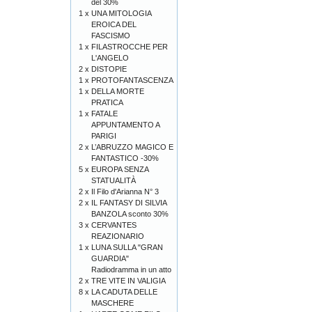
del 30%
1 x
UNA MITOLOGIA
EROICA DEL
FASCISMO
1 x
FILASTROCCHE PER
L'ANGELO
2 x
DISTOPIE
1 x
PROTOFANTASCENZA
1 x
DELLA MORTE
PRATICA
1 x
FATALE
APPUNTAMENTO A
PARIGI
2 x
L’ABRUZZO MAGICO E
FANTASTICO -30%
5 x
EUROPA SENZA
STATUALITÀ
2 x
Il Filo d'Arianna N° 3
2 x
IL FANTASY DI SILVIA
BANZOLA sconto 30%
3 x
CERVANTES
REAZIONARIO
1 x
LUNA SULLA "GRAN
GUARDIA"
Radiodramma in un atto
2 x
TRE VITE IN VALIGIA
8 x
LA CADUTA DELLE
MASCHERE