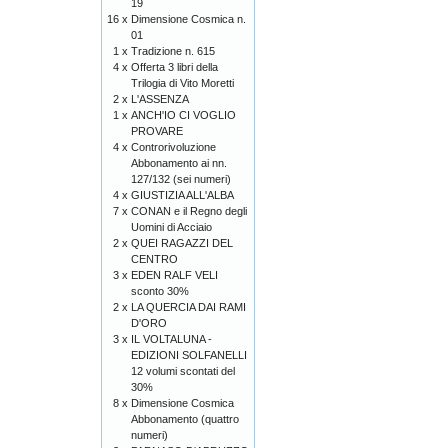
19
16 x
Dimensione Cosmica n.
01
1 x
Tradizione n. 615
4 x
Offerta 3 libri della
Trilogia di Vito Moretti
2 x
L'ASSENZA
1 x
ANCH'IO CI VOGLIO
PROVARE
4 x
Controrivoluzione
Abbonamento ai nn.
127/132 (sei numeri)
4 x
GIUSTIZIA ALL'ALBA
7 x
CONAN e il Regno degli
Uomini di Acciaio
2 x
QUEI RAGAZZI DEL
CENTRO
3 x
EDEN RALF VELI
sconto 30%
2 x
LA QUERCIA DAI RAMI
D'ORO
3 x
IL VOLTALUNA -
EDIZIONI SOLFANELLI
12 volumi scontati del
30%
8 x
Dimensione Cosmica
Abbonamento (quattro
numeri)