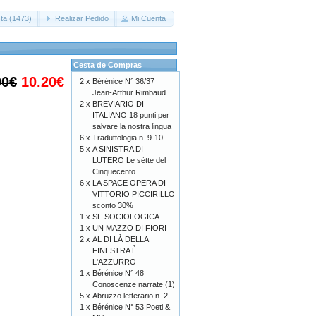
ta (1473)
Realizar Pedido
Mi Cuenta
Cesta de Compras
00€
10.20€
2 x
Bérénice N° 36/37
Jean-Arthur Rimbaud
2 x
BREVIARIO DI
ITALIANO 18 punti per
salvare la nostra lingua
6 x
Traduttologia n. 9-10
5 x
A SINISTRA DI
LUTERO Le sètte del
Cinquecento
6 x
LA SPACE OPERA DI
VITTORIO PICCIRILLO
sconto 30%
1 x
SF SOCIOLOGICA
1 x
UN MAZZO DI FIORI
2 x
AL DI LÀ DELLA
FINESTRA È
L'AZZURRO
1 x
Bérénice N° 48
Conoscenze narrate (1)
5 x
Abruzzo letterario n. 2
1 x
Bérénice N° 53 Poeti &