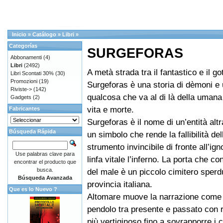
Inicio
»
Catálogo
»
Libri
»
Categorías
SURGEFORAS
Abbonamenti
(4)
Libri
(2492)
A metà strada tra il fantastico e il go
Libri Scontati 30%
(30)
Promozioni
(19)
Surgeforas è una storia di dèmoni e 
Riviste->
(142)
qualcosa che va al di là della umana
Gadgets
(2)
vita e morte.
Fabricantes
Surgeforas è il nome di un’entità alt
Búsqueda Rápida
un simbolo che rende la fallibilità de
strumento invincibile di fronte all’ign
Use palabras clave para
linfa vitale l’inferno. La porta che c
encontrar el producto que
busca.
del male è un piccolo cimitero sperd
Búsqueda Avanzada
provincia italiana.
Que es lo Nuevo ?
Altomare muove la narrazione come l
pendolo tra presente e passato con
più vertiginoso fino a sovrapporre i c