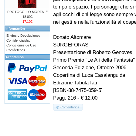
tempo e spazio. I personaggi che s
PROTOCOLLO MORTALE
agli occhi di chi legge sono sempre viv
18.00€
nei gesti e nella funzionalità al cospe
17.10€
Información
Envíos y Devoluciones
Donato Altomare
Confidencialidad
SURGEFORAS
Condiciones de Uso
Contáctenos
Presentazione di Roberto Genovesi
Aceptamos
Primo Premio "Le Ali della Fantasia"
Seconda Edizione, Ottobre 2006
Copertina di Luca Casalanguida
Edizione Tabula fati
[ISBN-88-7475-059-5]
Pagg. 216 - € 12,00
Comentarios