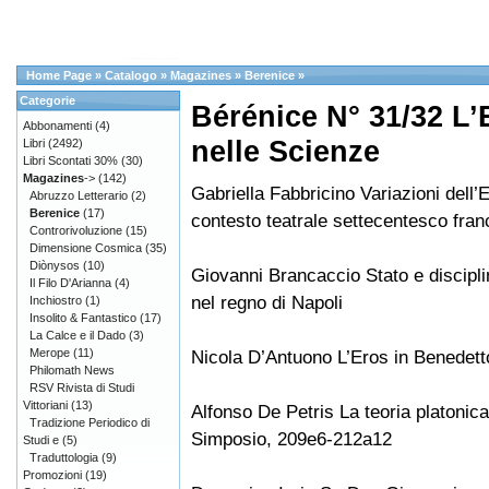
Home Page
»
Catalogo
»
Magazines
»
Berenice
»
Categorie
Bérénice N° 31/32 L’E
Abbonamenti
(4)
nelle Scienze
Libri
(2492)
Libri Scontati 30%
(30)
Magazines
->
(142)
Gabriella Fabbricino Variazioni dell’
Abruzzo Letterario
(2)
Berenice
(17)
contesto teatrale settecentesco fra
Controrivoluzione
(15)
Dimensione Cosmica
(35)
Diònysos
(10)
Giovanni Brancaccio Stato e discipli
Il Filo D'Arianna
(4)
nel regno di Napoli
Inchiostro
(1)
Insolito & Fantastico
(17)
La Calce e il Dado
(3)
Merope
(11)
Nicola D’Antuono L’Eros in Benedet
Philomath News
RSV Rivista di Studi
Vittoriani
(13)
Alfonso De Petris La teoria platonica
Tradizione Periodico di
Simposio, 209e6-212a12
Studi e
(5)
Traduttologia
(9)
Promozioni
(19)