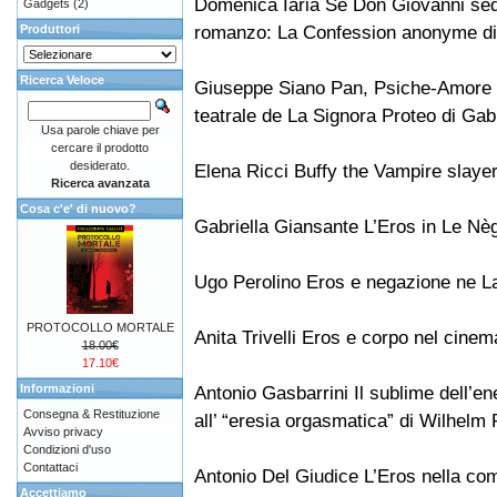
Domenica Iaria Se Don Giovanni sed
Gadgets
(2)
romanzo: La Confession anonyme di
Produttori
Ricerca Veloce
Giuseppe Siano Pan, Psiche-Amore n
teatrale de La Signora Proteo di Gab
Usa parole chiave per
cercare il prodotto
desiderato.
Elena Ricci Buffy the Vampire slayer
Ricerca avanzata
Cosa c'e' di nuovo?
Gabriella Giansante L’Eros in Le Nèg
Ugo Perolino Eros e negazione ne La
PROTOCOLLO MORTALE
Anita Trivelli Eros e corpo nel cine
18.00€
17.10€
Informazioni
Antonio Gasbarrini Il sublime dell’en
Consegna & Restituzione
all’ “eresia orgasmatica” di Wilhelm
Avviso privacy
Condizioni d'uso
Contattaci
Antonio Del Giudice L’Eros nella co
Accettiamo