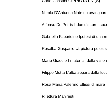
Carlo Consani CIPRIOTA I-NI(S)
Nicola D’Antuono Note su avanguard
Alfonso De Petris I due discorsi socr
Gabriella Fabbricino Ipotesi di una 
Rosalba Gasparro Ut pictura poiesis
Mario Giaccio I materiali della visio
Filippo Motta L’alba sepàra dalla luc
Rosa Maria Palermo Ellissi di mare
Rilettura Manifesti