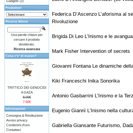
Gadgets
(2)
Produttori
Federica D’Ascenzo L’aforisma al ser
Rivoluzione
Ricerca Veloce
Usa parole chiave per
Brigida Di Leo L’Inismo e le avangua
cercare il prodotto
desiderato.
Ricerca avanzata
Mark Fisher Intervention of secrets
Cosa c'e' di nuovo?
Giovanni Fontana Le dinamiche dell
Kiki Franceschi Inika Sonorika
TRITTICO DEI GENOCIDI
A GAZA
Antonio Gasbarrini L’Inismo e la Ter
8.00€
7.60€
Informazioni
Eugenio Giannì L’Inismo nella cultura
Consegna & Restituzione
Avviso privacy
Gabriella Giansante Futurismo, Dad
Condizioni d'uso
Contattaci