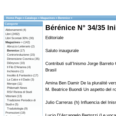
Home Page
»
Catalogo
»
Magazines
»
Berenice
»
Categorie
Bérénice N° 34/35 In
Abbonamenti
(4)
Libri
(2492)
Editoriale
Libri Scontati 30%
(30)
Magazines
->
(142)
Abruzzo Letterario
(2)
Saluto inaugurale
Berenice
(17)
Controrivoluzione
(15)
Dimensione Cosmica
(35)
Contributi sull’Inismo Jorge Barreto
Diònysos
(10)
Il Filo D'Arianna
(4)
Brasil
Inchiostro
(1)
Insolito & Fantastico
(17)
La Calce e il Dado
(3)
Amina Ben Damir De la pluralité vers 
Merope
(11)
Philomath News
M. Beatrice Buondi Un aspetto del r
RSV Rivista di Studi
Vittoriani
(13)
Tradizione Periodico di
Julio Carreras (h) Influencia del Ini
Studi e
(5)
Traduttologia
(9)
Promozioni
(19)
Lucio D’Arcangelo Bertozzi (Le vocal