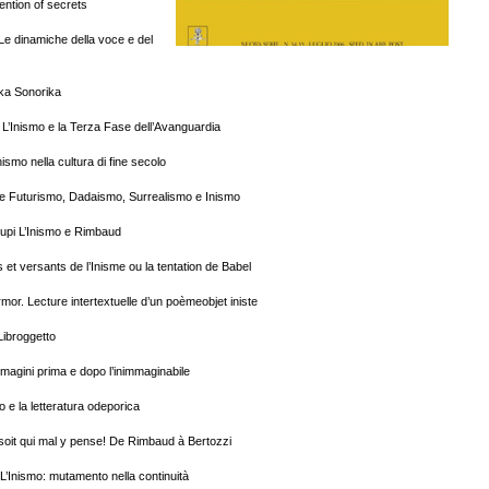
ention of secrets
e dinamiche della voce e del
ika Sonorika
 L’Inismo e la Terza Fase dell’Avanguardia
ismo nella cultura di fine secolo
te Futurismo, Dadaismo, Surrealismo e Inismo
pi L’Inismo e Rimbaud
 et versants de l’Inisme ou la tentation de Babel
mor. Lecture intertextuelle d’un poèmeobjet iniste
 Libroggetto
agini prima e dopo l’inimmaginabile
mo e la letteratura odeporica
 soit qui mal y pense! De Rimbaud à Bertozzi
L’Inismo: mutamento nella continuità