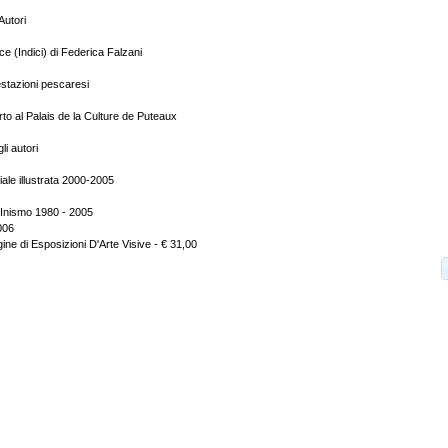
Autori
e (Indici) di Federica Falzani
tazioni pescaresi
o al Palais de la Culture de Puteaux
i autori
iale illustrata 2000-2005
 Inismo 1980 - 2005
006
ine di Esposizioni D'Arte Visive - € 31,00