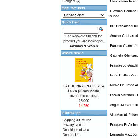
Gadgets
(2)
Mark Fisher Interv
Manufacturers
Giovanni Fontana L
suono
Quick Find
Kiki Franceschi In
Antonio Gasbarrini
Use keywords to find the
product you are looking for.
Eugenio Giannì L’In
Advanced Search
What's New?
Gabriella Giansan
Francesco Guadalu
René Guitton Vices
Nicole Le Dimna Ar
LA CUCINA AFRODISIACA
La via più seducente,
Lorella Martinelli Il
divertente e folle a
15.00€
Angelo Merante Imm
14.25€
Information
Vito Moretti L’Inis
Shipping & Returns
François Proïa Ini
Privacy Notice
Conditions of Use
Bernardo Razzotti 
Contact Us