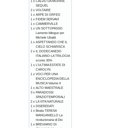
1 x
CALDO DA MORIRE
SEQUEL
2 x
VOLTAIRE
1 x
ARPE DI ORFEO
1 x
FIDEM SERVAVI
1 x
CAMMERVILLE
1 x
UN SOTTOPASSO
Lamento bilingue per
Michele Ubaldi
1 x
ASPETTANDO CHE IL
CIELO SCHIARISCA
2 x
IL DODECANESO
ITALIANO-LA TRILOGIA
sconto 30%
1 x
L'ULTIMA ESTATE DI
CAROLYN
1 x
VOCI PER UNA
ENCICLOPEDIA DELLA
MUSICA Volume II
1 x
ALTO MAESTRALE
3 x
PARADOSSI
SPAZIOTEMPORALI
2 x
LA VITA NATURALE
1 x
DISEREDATI
1 x
Beata TERESA
MANGANIELLO La
rivoluzionaria di Dio
1 x
BREVIARIO DI