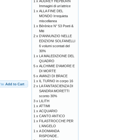
1 x
AUDREY HEPBURN
Immagini di un’attrice
1 x
ALLA FINE DEL
MONDO Irrequieta
miscellanea
1 x
Bérénice N° 53 Poeti &
Miti
2 x
D'ANNUNZIO NELLE
EDIZIONI SOLFANELLI
6 volumi scontati del
30%
1 x
LA MALEDIZIONE DEL
QUADRO
5 x
ALCHIMIE D'AMORE E
DI MORTE
5 x
AVANZI DI BRACE
1 x
IL TURNO in corpo 16
Add to Cart
2 x
LA FANTASCIENZA DI
SANDRA MORETTI
sconto 30%
3 x
LILITH
1 x
ATTIMI
1 x
ACQUARIO
1 x
CANTO ANTICO
1 x
FILASTROCCHE PER
L'ANGELO
1 x
A DOMANDA
RISPONDE..