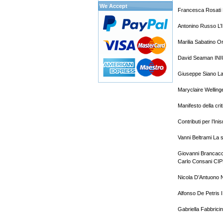
We Accept
Francesca Rosati L
Antonino Russo L’I
Marilia Sabatino Ori
David Seaman INIU
Giuseppe Siano La R
Maryclaire Welling
Manifesto della crit
Contributi per l’Ini
Vanni Beltrami La s
Giovanni Brancacci
Carlo Consani CIP
Nicola D’Antuono N
Alfonso De Petris I
Gabriella Fabbrici