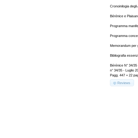
Cronoinilogia degli 
Bérénice e Plaisanc
Programma manifes
Programma concert
Memorandum per gl
Bibliografia essenz
Bérénice N° 34/35
n° 34/35 - Luglio 2
Pagg. 447 + 22 pag
Reviews