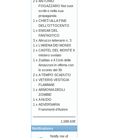
2 x
ANTONIO
FOGAZZARO Nei suoi
scritti e nella sua
propaganda
1 x
CHIETI ALLA FINE
DELL'OTTOCENTO
1 x
ENIGMI DEL
FANTASTICO
3 x
Abruzzo letterario n. 3
1 x
L'ARENA DEI MONDI
1 x
CASTEL DEL MONTE Il
mistero svelato
1 x
Zuddas e il Ciclo delle
Amazzoni in offerta con
lo sconto del 30
2 x
A TEMPO SCADUTO
1 x
VETERIS VESTIGIA
FLAMMAE
1 x
ARMONIA DEGLI
ZOMBIE
1 x
A NUDO
1 x
ADVERSARIA
Frammenti d'Autore
1,588.63€
Notifications
Notify me of