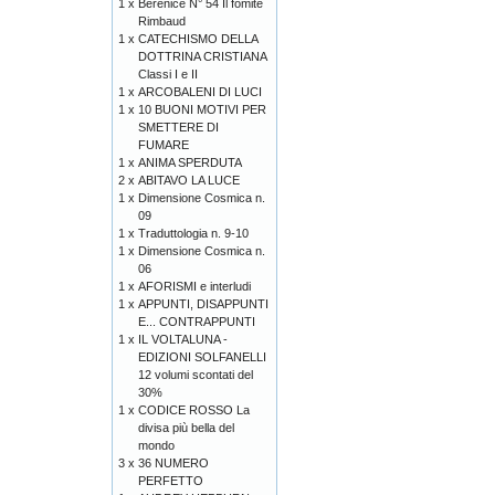
1 x
Bérénice N° 54 Il fomite
Rimbaud
1 x
CATECHISMO DELLA
DOTTRINA CRISTIANA
Classi I e II
1 x
ARCOBALENI DI LUCI
1 x
10 BUONI MOTIVI PER
SMETTERE DI
FUMARE
1 x
ANIMA SPERDUTA
2 x
ABITAVO LA LUCE
1 x
Dimensione Cosmica n.
09
1 x
Traduttologia n. 9-10
1 x
Dimensione Cosmica n.
06
1 x
AFORISMI e interludi
1 x
APPUNTI, DISAPPUNTI
E... CONTRAPPUNTI
1 x
IL VOLTALUNA -
EDIZIONI SOLFANELLI
12 volumi scontati del
30%
1 x
CODICE ROSSO La
divisa più bella del
mondo
3 x
36 NUMERO
PERFETTO