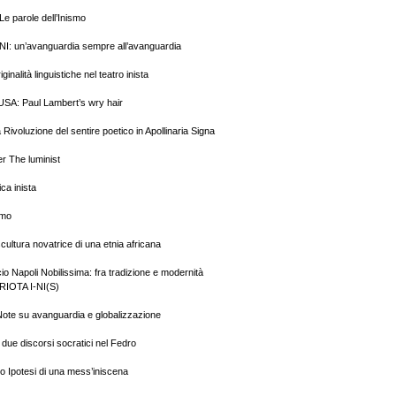
e parole dell’Inismo
NI: un’avanguardia sempre all’avanguardia
ginalità linguistiche nel teatro inista
SA: Paul Lambert’s wry hair
ivoluzione del sentire poetico in Apollinaria Signa
er The luminist
ica inista
smo
cultura novatrice di una etnia africana
o Napoli Nobilissima: fra tradizione e modernità
RIOTA I-NI(S)
ote su avanguardia e globalizzazione
 due discorsi socratici nel Fedro
no Ipotesi di una mess’iniscena