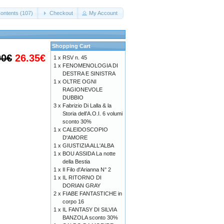
ontents (107)
Checkout
My Account
Shopping Cart
00€
26.35€
1 x
RSV n. 45
1 x
FENOMENOLOGIA DI
DESTRA E SINISTRA
1 x
OLTRE OGNI
RAGIONEVOLE
DUBBIO
3 x
Fabrizio Di Lalla & la
Storia dell’A.O.I. 6 volumi
sconto 30%
1 x
CALEIDOSCOPIO
D'AMORE
1 x
GIUSTIZIA ALL'ALBA
1 x
BOU ASSIDA La notte
della Bestia
1 x
Il Filo d'Arianna N° 2
1 x
IL RITORNO DI
DORIAN GRAY
2 x
FIABE FANTASTICHE in
corpo 16
1 x
IL FANTASY DI SILVIA
BANZOLA sconto 30%