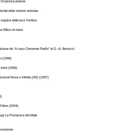
Ut pictura poiesis
eriali della visione animata
a sepàra dalla luce l’ombra
 Ellissi di mare
dizione de “Il caso Clemente Padín” di G.-A. Bertozzi
o (1996)
Inizil (1996)
cional Nova e Infinita (INI) (1997)
8)
– Filme (2004)
pi La Primavera del Male
Movimento