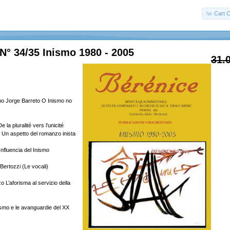
Cart C
N° 34/35 Inismo 1980 - 2005
31.
ismo Jorge Barreto O Inismo no
la pluralité vers l’unicité
 Un aspetto del romanzo inista
Influencia del Inismo
Bertozzi (Le vocali)
 L’aforisma al servizio della
nismo e le avanguardie del XX