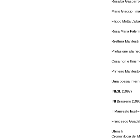
Rosalba Gasparro 
Mario Giaccio I mat
Filippo Motta L’alb
Rosa Maria Palermo
Rilettura Manifesti
Prefazione alla rie
Cosa non è l’Inism
Primeiro Manifesto 
Uma poesia Interna
INIZIL (1997)
INI Brasileiro (199
II Manifesto Inizil 
Francesco Guadalu
Utensili
Cronoinilogia del 