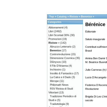
Top
»
Catalog
»
Riviste
»
Berenice
»
Categories
Bérénice 
Abbonamenti
(4)
Libri
(2492)
Editoriale
Libri Scontati 30%
(30)
Promozioni
(19)
Saluto inaugurale
Riviste
->
(142)
Abruzzo Letterario
(2)
Contributi sull’In
Berenice
(17)
Brasil
Controrivoluzione
(15)
Dimensione Cosmica
(35)
Amina Ben Damir De 
Diònysos
(10)
M. Beatrice Buondi
Il Filo D'Arianna
(4)
Inchiostro
(1)
Julio Carreras (h) 
Insolito & Fantastico
(17)
La Calce e il Dado
(3)
Lucio D’Arcangelo 
Merope
(11)
Philomath News
Federica D’Ascenzo
RSV Rivista di Studi
Rivoluzione
Vittoriani
(13)
Tradizione Periodico di
Brigida Di Leo L’I
Studi e
(5)
secolo
Traduttologia
(9)