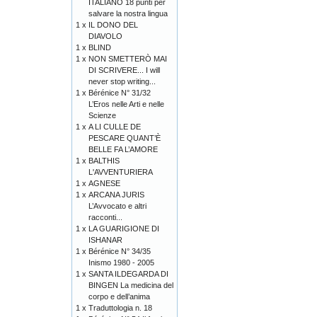
ITALIANO 18 punti per
salvare la nostra lingua
1 x
IL DONO DEL
DIAVOLO
1 x
BLIND
1 x
NON SMETTERÒ MAI
DI SCRIVERE... I will
never stop writing...
1 x
Bérénice N° 31/32
L’Eros nelle Arti e nelle
Scienze
1 x
A LI CULLE DE
PESCARE QUANT’È
BELLE FA L’AMORE
1 x
BALTHIS
L'AVVENTURIERA
1 x
AGNESE
1 x
ARCANA JURIS
L’Avvocato e altri
racconti...
1 x
LA GUARIGIONE DI
ISHANAR
1 x
Bérénice N° 34/35
Inismo 1980 - 2005
1 x
SANTA ILDEGARDA DI
BINGEN La medicina del
corpo e dell’anima
1 x
Traduttologia n. 18