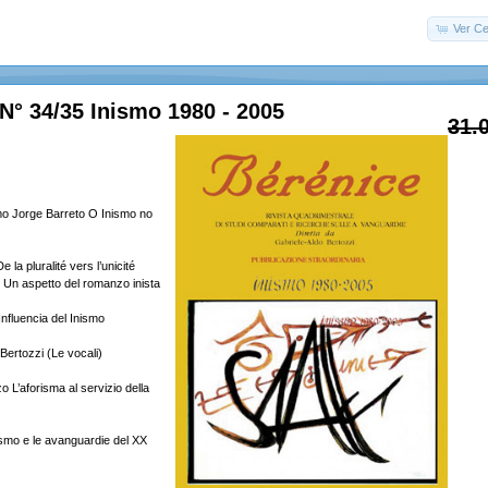
Ver Ce
N° 34/35 Inismo 1980 - 2005
31.
ismo Jorge Barreto O Inismo no
la pluralité vers l’unicité
 Un aspetto del romanzo inista
Influencia del Inismo
Bertozzi (Le vocali)
 L’aforisma al servizio della
nismo e le avanguardie del XX