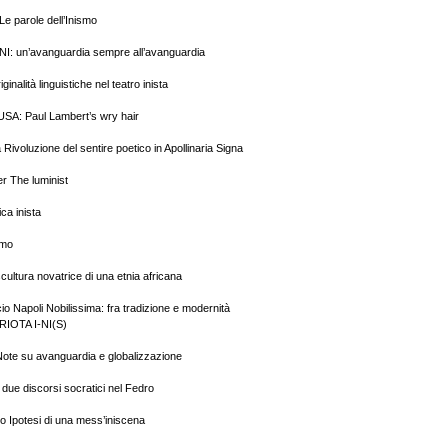
e parole dell’Inismo
NI: un’avanguardia sempre all’avanguardia
ginalità linguistiche nel teatro inista
SA: Paul Lambert’s wry hair
ivoluzione del sentire poetico in Apollinaria Signa
er The luminist
ica inista
smo
cultura novatrice di una etnia africana
o Napoli Nobilissima: fra tradizione e modernità
RIOTA I-NI(S)
ote su avanguardia e globalizzazione
 due discorsi socratici nel Fedro
no Ipotesi di una mess’iniscena