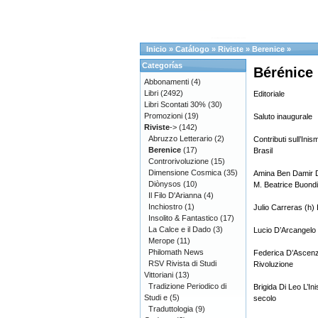
Inicio
»
Catálogo
»
Riviste
»
Berenice
»
Categorías
Bérénice 
Abbonamenti
(4)
Libri
(2492)
Editoriale
Libri Scontati 30%
(30)
Promozioni
(19)
Saluto inaugurale
Riviste
->
(142)
Abruzzo Letterario
(2)
Contributi sull’In
Berenice
(17)
Brasil
Controrivoluzione
(15)
Dimensione Cosmica
(35)
Amina Ben Damir De 
Diònysos
(10)
M. Beatrice Buondi
Il Filo D'Arianna
(4)
Inchiostro
(1)
Julio Carreras (h) 
Insolito & Fantastico
(17)
La Calce e il Dado
(3)
Lucio D’Arcangelo 
Merope
(11)
Philomath News
Federica D’Ascenzo
RSV Rivista di Studi
Rivoluzione
Vittoriani
(13)
Tradizione Periodico di
Brigida Di Leo L’I
Studi e
(5)
secolo
Traduttologia
(9)