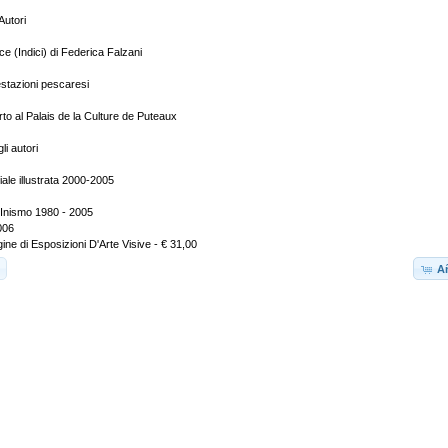
Autori
e (Indici) di Federica Falzani
tazioni pescaresi
o al Palais de la Culture de Puteaux
i autori
iale illustrata 2000-2005
 Inismo 1980 - 2005
006
ine di Esposizioni D'Arte Visive - € 31,00
Añ