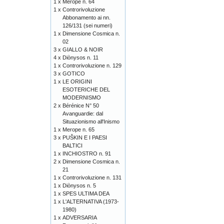
1 x
Merope n. 64
1 x
Controrivoluzione
Abbonamento ai nn.
126/131 (sei numeri)
1 x
Dimensione Cosmica n.
02
3 x
GIALLO & NOIR
4 x
Diònysos n. 11
1 x
Controrivoluzione n. 129
3 x
GOTICO
1 x
LE ORIGINI
ESOTERICHE DEL
MODERNISMO
2 x
Bérénice N° 50
Avanguardie: dal
Situazionismo all'Inismo
1 x
Merope n. 65
3 x
PUŠKIN E I PAESI
BALTICI
1 x
INCHIOSTRO n. 91
2 x
Dimensione Cosmica n.
21
1 x
Controrivoluzione n. 131
1 x
Diònysos n. 5
1 x
SPES ULTIMA DEA
1 x
L'ALTERNATIVA (1973-
1980)
1 x
ADVERSARIA