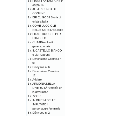
1 x
FIABE FANTASTICHE in
corpo 16
1 x
ALLA RICERCA DEL
CONFINE
1 x
BIR EL GOBI! Storia di
un’altra Italia
1 x
COME LUCCIOLE
NELLE SERE D'ESTATE
1 x
FILASTROCCHE PER
L'ANGELO
2 x
CHAABA e il salto
generazionale
1 x
IL CASTELLO BIANCO
e altri racconti
2 x
Dimensione Cosmica n.
01
1 x
Diònysos n. 6
1 x
Dimensione Cosmica n.
12
1 x
A-Mare
1 x
ARMONIA NELLA
DIVERSITÀ Armonía en
la diversidad
1 x
72 ORE
1 x
IN DIFESA DELLE
IMPUTATE Il
personaggio femminile
5 x
Diònysos n. 2