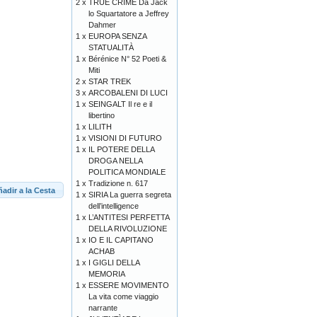
2 x
TRUE CRIME Da Jack
lo Squartatore a Jeffrey
Dahmer
1 x
EUROPA SENZA
STATUALITÀ
1 x
Bérénice N° 52 Poeti &
Miti
2 x
STAR TREK
3 x
ARCOBALENI DI LUCI
1 x
SEINGALT Il re e il
libertino
1 x
LILITH
1 x
VISIONI DI FUTURO
1 x
IL POTERE DELLA
DROGA NELLA
POLITICA MONDIALE
1 x
Tradizione n. 617
adir a la Cesta
1 x
SIRIA La guerra segreta
dell’intelligence
1 x
L’ANTITESI PERFETTA
DELLA RIVOLUZIONE
1 x
IO E IL CAPITANO
ACHAB
1 x
I GIGLI DELLA
MEMORIA
1 x
ESSERE MOVIMENTO
La vita come viaggio
narrante