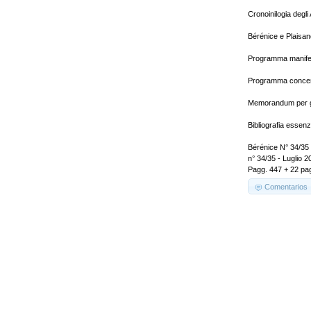
Cronoinilogia degli 
Bérénice e Plaisanc
Programma manifes
Programma concert
Memorandum per gl
Bibliografia essenz
Bérénice N° 34/35
n° 34/35 - Luglio 2
Pagg. 447 + 22 pag
Comentarios