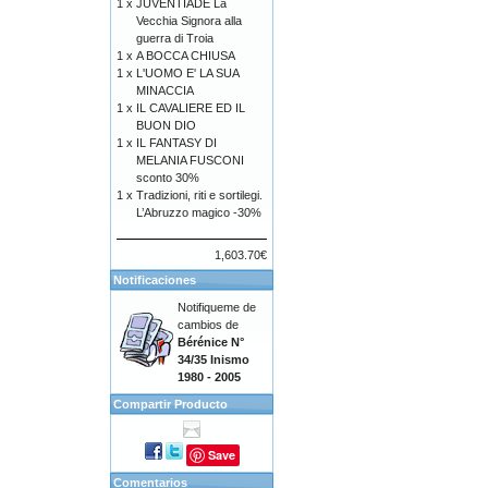
1 x
JUVENTÌADE La
Vecchia Signora alla
guerra di Troia
1 x
A BOCCA CHIUSA
1 x
L'UOMO E' LA SUA
MINACCIA
1 x
IL CAVALIERE ED IL
BUON DIO
1 x
IL FANTASY DI
MELANIA FUSCONI
sconto 30%
1 x
Tradizioni, riti e sortilegi.
L’Abruzzo magico -30%
1,603.70€
Notificaciones
Notifiqueme de
cambios de
Bérénice N°
34/35 Inismo
1980 - 2005
Compartir Producto
Save
Comentarios