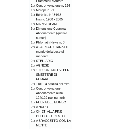
Frammenti d'Autore
1 x
Controrivoluzione n. 134
1 x
Merope n. 71
1 x
Bérénice N° 34/35
Inismo 1980 - 2005
1 x
MAINSTREAM
6 x
Dimensione Cosmica
Abbonamento (quattro
numeri)
1 x
Philomath News n. 3
2 x
A CORTA DISTANZA Il
mondo della boxe si
racconta
2 x
STELLARIO
2 x
AGNESE
1 x
10 BUONI MOTIVI PER
SMETTERE DI
FUMARE
2 x
1181 La nascita del mito
2 x
Controrivoluzione
Abbonamento ai nn.
124/129 (sei numeri)
1 x
FUERA DEL MUNDO
2 x
A NUDO
2 x
CHIETI ALLA FINE
DELL'OTTOCENTO
2 x
A BRACCETTO CON LA
MENTE