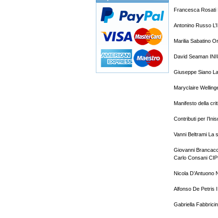
Francesca Rosati L
Antonino Russo L’I
Marilia Sabatino Ori
David Seaman INIU
Giuseppe Siano La R
Maryclaire Welling
Manifesto della crit
Contributi per l’Ini
Vanni Beltrami La s
Giovanni Brancacci
Carlo Consani CIP
Nicola D’Antuono N
Alfonso De Petris I
Gabriella Fabbrici