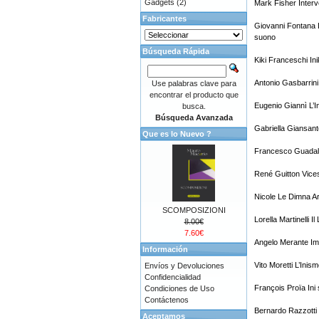
Gadgets
(2)
Mark Fisher Interv
Fabricantes
Giovanni Fontana L
suono
Búsqueda Rápida
Kiki Franceschi In
Antonio Gasbarrini
Use palabras clave para
encontrar el producto que
Eugenio Giannì L’In
busca.
Búsqueda Avanzada
Gabriella Giansan
Que es lo Nuevo ?
Francesco Guadalu
René Guitton Vices
Nicole Le Dimna Ar
SCOMPOSIZIONI
Lorella Martinelli Il
8.00€
7.60€
Angelo Merante Imm
Información
Vito Moretti L’Inis
Envíos y Devoluciones
Confidencialidad
François Proïa Ini
Condiciones de Uso
Contáctenos
Bernardo Razzotti 
Aceptamos