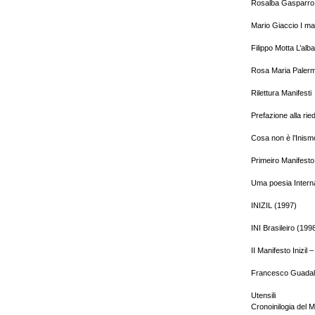
Rosalba Gasparro 
Mario Giaccio I mat
Filippo Motta L’alb
Rosa Maria Palermo
Rilettura Manifesti
Prefazione alla rie
Cosa non è l’Inism
Primeiro Manifesto 
Uma poesia Interna
INIZIL (1997)
INI Brasileiro (199
II Manifesto Inizil 
Francesco Guadalu
Utensili
Cronoinilogia del 