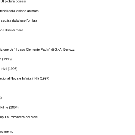
Ut pictura poiesis
eriali della visione animata
a sepàra dalla luce l’ombra
 Ellissi di mare
dizione de “Il caso Clemente Padín” di G.-A. Bertozzi
o (1996)
Inizil (1996)
cional Nova e Infinita (INI) (1997)
8)
– Filme (2004)
pi La Primavera del Male
Movimento