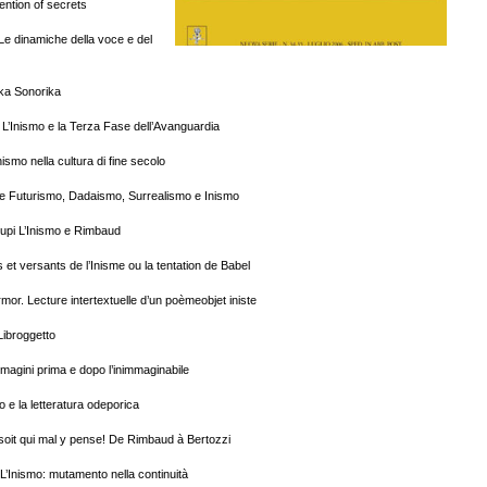
ention of secrets
e dinamiche della voce e del
ika Sonorika
 L’Inismo e la Terza Fase dell’Avanguardia
ismo nella cultura di fine secolo
te Futurismo, Dadaismo, Surrealismo e Inismo
pi L’Inismo e Rimbaud
 et versants de l’Inisme ou la tentation de Babel
mor. Lecture intertextuelle d’un poèmeobjet iniste
 Libroggetto
agini prima e dopo l’inimmaginabile
mo e la letteratura odeporica
 soit qui mal y pense! De Rimbaud à Bertozzi
L’Inismo: mutamento nella continuità