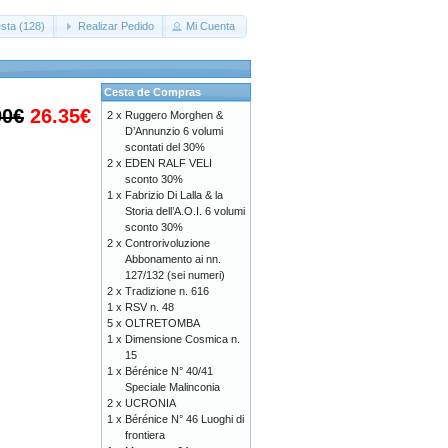
sta (128)
Realizar Pedido
Mi Cuenta
Cesta de Compras
00€
26.35€
2 x
Ruggero Morghen &
D’Annunzio 6 volumi
scontati del 30%
2 x
EDEN RALF VELI
sconto 30%
1 x
Fabrizio Di Lalla & la
Storia dell’A.O.I. 6 volumi
sconto 30%
2 x
Controrivoluzione
Abbonamento ai nn.
127/132 (sei numeri)
2 x
Tradizione n. 616
1 x
RSV n. 48
5 x
OLTRETOMBA
1 x
Dimensione Cosmica n.
15
1 x
Bérénice N° 40/41
Speciale Malinconia
2 x
UCRONIA
1 x
Bérénice N° 46 Luoghi di
frontiera