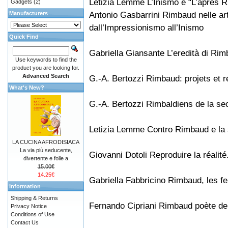
Letizia Lemme L’Inismo e “L’après 
Gadgets
(2)
Antonio Gasbarrini Rimbaud nelle arti
Manufacturers
dall’Impressionismo all’Inismo
Quick Find
Gabriella Giansante L’eredità di Ri
Use keywords to find the
product you are looking for.
Advanced Search
G.-A. Bertozzi Rimbaud: projets et r
What's New?
G.-A. Bertozzi Rimbaldiens de la s
Letizia Lemme Contro Rimbaud e la s
LA CUCINA AFRODISIACA
La via più seducente,
Giovanni Dotoli Reproduire la réali
divertente e folle a
15.00€
14.25€
Gabriella Fabbricino Rimbaud, les
Information
Shipping & Returns
Fernando Cipriani Rimbaud poète d
Privacy Notice
Conditions of Use
Contact Us