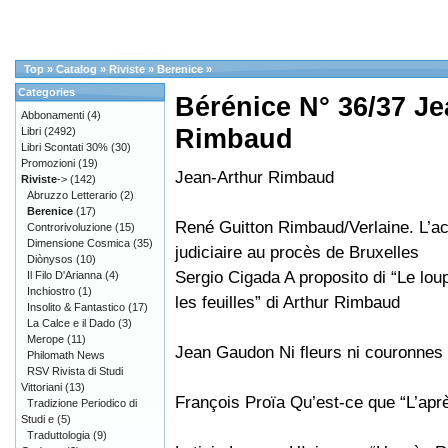
Top
»
Catalog
»
Riviste
»
Berenice
»
Categories
Bérénice N° 36/37 Je
Abbonamenti
(4)
Rimbaud
Libri
(2492)
Libri Scontati 30%
(30)
Promozioni
(19)
Jean-Arthur Rimbaud
Riviste
->
(142)
Abruzzo Letterario
(2)
Berenice
(17)
René Guitton Rimbaud/Verlaine. L’a
Controrivoluzione
(15)
Dimensione Cosmica
(35)
judiciaire au procès de Bruxelles
Diònysos
(10)
Sergio Cigada A proposito di “Le loup
Il Filo D'Arianna
(4)
Inchiostro
(1)
les feuilles” di Arthur Rimbaud
Insolito & Fantastico
(17)
La Calce e il Dado
(3)
Merope
(11)
Jean Gaudon Ni fleurs ni couronnes
Philomath News
RSV Rivista di Studi
Vittoriani
(13)
François Proïa Qu’est-ce que “L’ap
Tradizione Periodico di
Studi e
(5)
Traduttologia
(9)