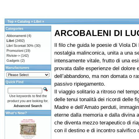
Top
»
Catalog
»
Libri
»
Categories
ARCOBALENI DI LU
Abbonamenti
(4)
Libri
(2492)
Il filo che guida le poesie di Viola Di
Libri Scontati 30%
(30)
Promozioni
(19)
nostalgia malinconica, unita a una se
Riviste->
(142)
intensamente vitale, frutto di una es
Gadgets
(2)
provata dalle esperienze del dolore 
Manufacturers
dell’abbandono, ma non domata o ra
Quick Find
passivo ripiegamento.
Il viaggio solitario a ritroso nel temp
Use keywords to find the
delle tenui tonalità dei ricordi delle f
product you are looking for.
Advanced Search
Madre e dell’Amato perduti, immagin
What's New?
eterne dalla memoria e dalla divina a
che diventa mezzo terapeutico di ria
con il destino e di incontro salvifico 