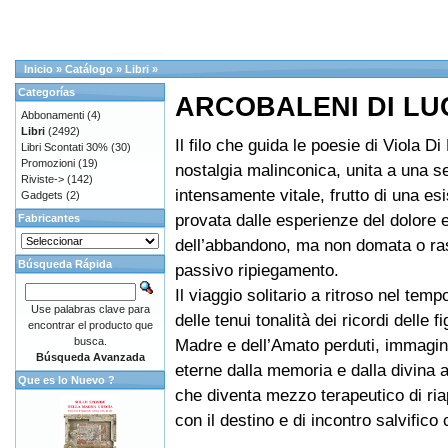
Inicio
»
Catálogo
»
Libri
»
Categorías
ARCOBALENI DI LU
Abbonamenti
(4)
Libri
(2492)
Il filo che guida le poesie di Viola Di
Libri Scontati 30%
(30)
Promozioni
(19)
nostalgia malinconica, unita a una se
Riviste->
(142)
intensamente vitale, frutto di una es
Gadgets
(2)
provata dalle esperienze del dolore 
Fabricantes
dell’abbandono, ma non domata o ra
Búsqueda Rápida
passivo ripiegamento.
Il viaggio solitario a ritroso nel temp
Use palabras clave para
delle tenui tonalità dei ricordi delle f
encontrar el producto que
busca.
Madre e dell’Amato perduti, immagin
Búsqueda Avanzada
eterne dalla memoria e dalla divina a
Que es lo Nuevo ?
che diventa mezzo terapeutico di ria
con il destino e di incontro salvifico 