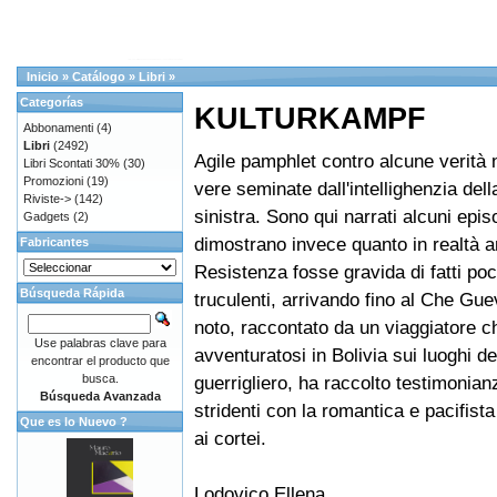
Inicio
»
Catálogo
»
Libri
»
Categorías
KULTURKAMPF
Abbonamenti
(4)
Libri
(2492)
Agile pamphlet contro alcune verità 
Libri Scontati 30%
(30)
Promozioni
(19)
vere seminate dall'intellighenzia del
Riviste->
(142)
sinistra. Sono qui narrati alcuni epis
Gadgets
(2)
dimostrano invece quanto in realtà a
Fabricantes
Resistenza fosse gravida di fatti poc
Búsqueda Rápida
truculenti, arrivando fino al Che G
noto, raccontato da un viaggiatore c
Use palabras clave para
avventuratosi in Bolivia sui luoghi de
encontrar el producto que
busca.
guerrigliero, ha raccolto testimonian
Búsqueda Avanzada
stridenti con la romantica e pacifist
Que es lo Nuevo ?
ai cortei.
Lodovico Ellena