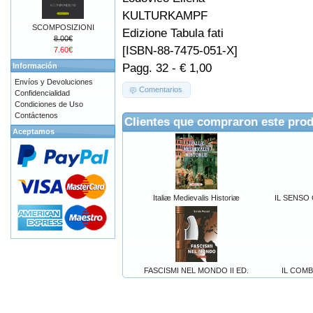
KULTURKAMPF
SCOMPOSIZIONI
Edizione Tabula fati
8.00€
[ISBN-88-7475-051-X]
7.60€
Pagg. 32 - € 1,00
Información
Envíos y Devoluciones
Comentarios
Confidencialidad
Condiciones de Uso
Contáctenos
Clientes que compraron este pro
Aceptamos
Italiæ Medievalis Historiæ
IL SENSO
FASCISMI NEL MONDO II ED.
IL COMB