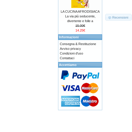
LA CUCINA AFRODISIACA
La via più seducente,
Recensioni
divertente e folle a
15.00€
14.25€
Informazioni
Consegna & Restituzione
Avviso privacy
Condizioni d'uso
Contattaci
Accettiamo