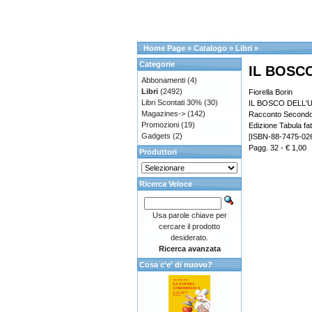
Home Page
»
Catalogo
»
Libri
»
Categorie
IL BOSC
Abbonamenti
(4)
Libri
(2492)
Fiorella Borin
Libri Scontati 30%
(30)
IL BOSCO DELL
Magazines->
(142)
Racconto Secondo c
Promozioni
(19)
Edizione Tabula fat
Gadgets
(2)
[ISBN-88-7475-026
Pagg. 32 - € 1,00
Produttori
Ricerca Veloce
Usa parole chiave per
cercare il prodotto
desiderato.
Ricerca avanzata
Cosa c'e' di nuovo?