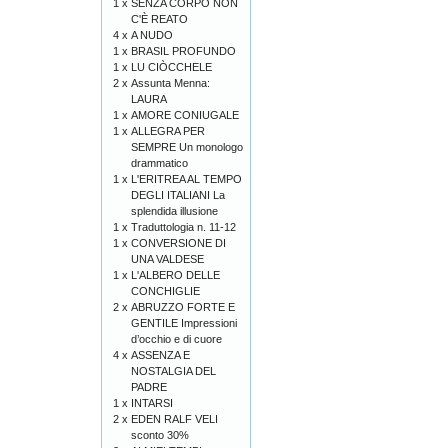
1 x
SENZA CORPO NON
C'È REATO
4 x
A NUDO
1 x
BRASIL PROFUNDO
1 x
LU CIÒCCHELE
2 x
Assunta Menna:
LAURA
1 x
AMORE CONIUGALE
1 x
ALLEGRA PER
SEMPRE Un monologo
drammatico
1 x
L'ERITREA AL TEMPO
DEGLI ITALIANI La
splendida illusione
1 x
Traduttologia n. 11-12
1 x
CONVERSIONE DI
UNA VALDESE
1 x
L'ALBERO DELLE
CONCHIGLIE
2 x
ABRUZZO FORTE E
GENTILE Impressioni
d’occhio e di cuore
4 x
ASSENZA E
NOSTALGIA DEL
PADRE
1 x
INTARSI
2 x
EDEN RALF VELI
sconto 30%