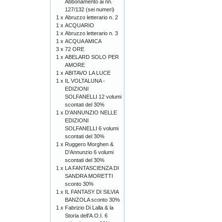
Abbonamento ai nn.
127/132 (sei numeri)
1 x
Abruzzo letterario n. 2
1 x
ACQUARIO
1 x
Abruzzo letterario n. 3
1 x
ACQUA AMICA
3 x
72 ORE
1 x
ABELARD SOLO PER
AMORE
1 x
ABITAVO LA LUCE
1 x
IL VOLTALUNA -
EDIZIONI
SOLFANELLI 12 volumi
scontati del 30%
1 x
D'ANNUNZIO NELLE
EDIZIONI
SOLFANELLI 6 volumi
scontati del 30%
1 x
Ruggero Morghen &
D’Annunzio 6 volumi
scontati del 30%
1 x
LA FANTASCIENZA DI
SANDRA MORETTI
sconto 30%
1 x
IL FANTASY DI SILVIA
BANZOLA sconto 30%
1 x
Fabrizio Di Lalla & la
Storia dell’A.O.I. 6