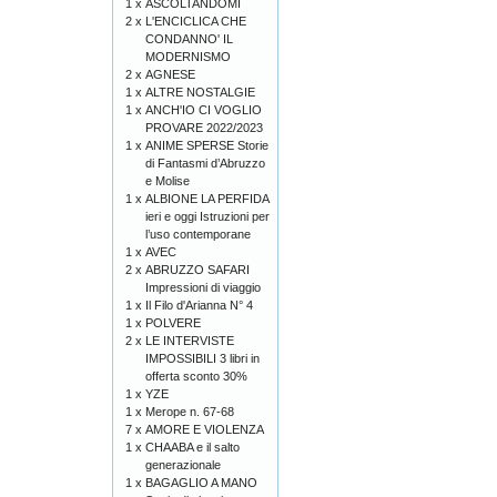
1 x
ASCOLTANDOMI
2 x
L'ENCICLICA CHE
CONDANNO' IL
MODERNISMO
2 x
AGNESE
1 x
ALTRE NOSTALGIE
1 x
ANCH'IO CI VOGLIO
PROVARE 2022/2023
1 x
ANIME SPERSE Storie
di Fantasmi d’Abruzzo
e Molise
1 x
ALBIONE LA PERFIDA
ieri e oggi Istruzioni per
l’uso contemporane
1 x
AVEC
2 x
ABRUZZO SAFARI
Impressioni di viaggio
1 x
Il Filo d'Arianna N° 4
1 x
POLVERE
2 x
LE INTERVISTE
IMPOSSIBILI 3 libri in
offerta sconto 30%
1 x
YZE
1 x
Merope n. 67-68
7 x
AMORE E VIOLENZA
1 x
CHAABA e il salto
generazionale
1 x
BAGAGLIO A MANO