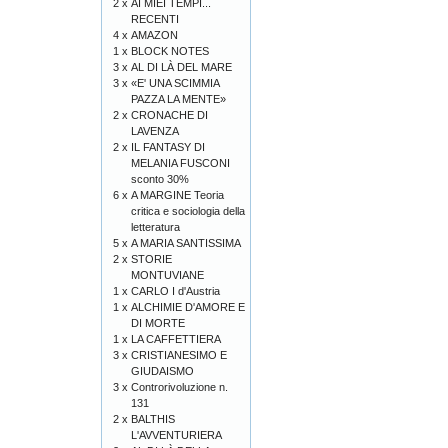
2 x
AI MIEI TEMPI...
RECENTI
4 x
AMAZON
1 x
BLOCK NOTES
3 x
AL DI LÀ DEL MARE
3 x
«E' UNA SCIMMIA
PAZZA LA MENTE»
2 x
CRONACHE DI
LAVENZA
2 x
IL FANTASY DI
MELANIA FUSCONI
sconto 30%
6 x
A MARGINE Teoria
critica e sociologia della
letteratura
5 x
A MARIA SANTISSIMA
2 x
STORIE
MONTUVIANE
1 x
CARLO I d'Austria
1 x
ALCHIMIE D'AMORE E
DI MORTE
1 x
LA CAFFETTIERA
3 x
CRISTIANESIMO E
GIUDAISMO
3 x
Controrivoluzione n.
131
2 x
BALTHIS
L'AVVENTURIERA