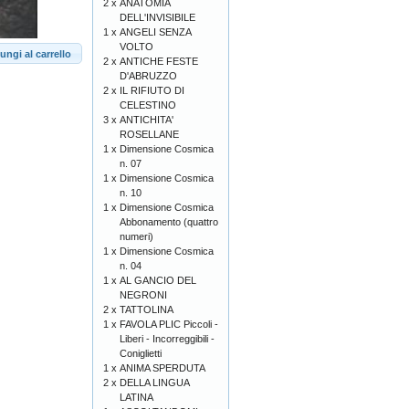
2 x
ANATOMIA
DELL'INVISIBILE
1 x
ANGELI SENZA
VOLTO
ungi al carrello
2 x
ANTICHE FESTE
D'ABRUZZO
2 x
IL RIFIUTO DI
CELESTINO
3 x
ANTICHITA'
ROSELLANE
1 x
Dimensione Cosmica
n. 07
1 x
Dimensione Cosmica
n. 10
1 x
Dimensione Cosmica
Abbonamento (quattro
numeri)
1 x
Dimensione Cosmica
n. 04
1 x
AL GANCIO DEL
NEGRONI
2 x
TATTOLINA
1 x
FAVOLA PLIC Piccoli -
Liberi - Incorreggibili -
Coniglietti
1 x
ANIMA SPERDUTA
2 x
DELLA LINGUA
LATINA