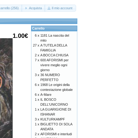
arrello (256)
Acquista
Il mio account
Carrello
1.00€
6 x
1181 La nascita del
mito
27 x
A TUTELA DELLA
FAMIGLIA
2 x
A BOCCA CHIUSA
7 x
600 AFORISMI per
vivere meglio ogni
giorno
3 x
36 NUMERO
PERFETTO
6 x
1968 Le origini della
contestazione globale
6 x
A-Mare
1 x
IL BOSCO
DELL'UNICORNO
1 x
LA GUARIGIONE DI
ISHANAR
3 x
KULTURKAMPF
1 x
BIGLIETTO DI SOLA
ANDATA
2 x
AFORISMI e interludi