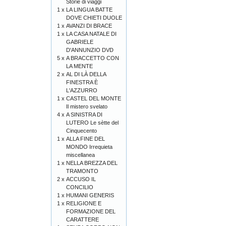
Storie di viaggi
1 x
LA LINGUA BATTE
DOVE CHIETI DUOLE
1 x
AVANZI DI BRACE
1 x
LA CASA NATALE DI
GABRIELE
D'ANNUNZIO DVD
5 x
A BRACCETTO CON
LA MENTE
2 x
AL DI LÀ DELLA
FINESTRA È
L'AZZURRO
1 x
CASTEL DEL MONTE
Il mistero svelato
4 x
A SINISTRA DI
LUTERO Le sètte del
Cinquecento
1 x
ALLA FINE DEL
MONDO Irrequieta
miscellanea
1 x
NELLA BREZZA DEL
TRAMONTO
2 x
ACCUSO IL
CONCILIO
1 x
HUMANI GENERIS
1 x
RELIGIONE E
FORMAZIONE DEL
CARATTERE