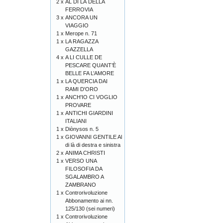
2 x
AL DI LÀ DELLA
FERROVIA
3 x
ANCORA UN
VIAGGIO
1 x
Merope n. 71
1 x
LA RAGAZZA
GAZZELLA
4 x
A LI CULLE DE
PESCARE QUANT’È
BELLE FA L’AMORE
1 x
LA QUERCIA DAI
RAMI D'ORO
1 x
ANCH'IO CI VOGLIO
PROVARE
1 x
ANTICHI GIARDINI
ITALIANI
1 x
Diònysos n. 5
1 x
GIOVANNI GENTILE Al
di là di destra e sinistra
2 x
ANIMA CHRISTI
1 x
VERSO UNA
FILOSOFIA DA
SGALAMBRO A
ZAMBRANO
1 x
Controrivoluzione
Abbonamento ai nn.
125/130 (sei numeri)
1 x
Controrivoluzione