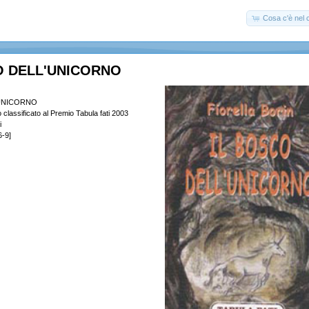
Cosa c'è nel c
O DELL'UNICORNO
'UNICORNO
lassificato al Premio Tabula fati 2003
i
-9]